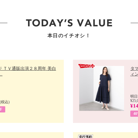
本日のイチオシ！
ジ ＴＶ通販出演２８周年 美白
タ
.
ィン
明日
¥25,
(税込)
¥14
F
4