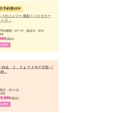
行予約受付中
・バガジェリー 復刻！バイカラー
ーズ ...
予約期間：8/7〜9 放送日：8/10
800
980
(税込)
9%OFF
 純金 ２．５ｇ ＰＡＭＰ社製 バ
妖...
限定：8/5〜18
,000
99,900
(税込)
8%OFF