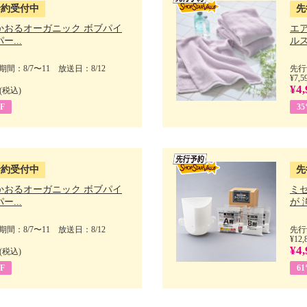
予約受付中
先
かおるオーガニック ボブパイ
エ
ー...
ルス
間：8/7〜11 放送日：8/12
先行
¥7,5
¥4,
(税込)
F
3
予約受付中
先
かおるオーガニック ボブパイ
ミ
ー...
が 
間：8/7〜11 放送日：8/12
先行
¥12,
¥4,
(税込)
F
6