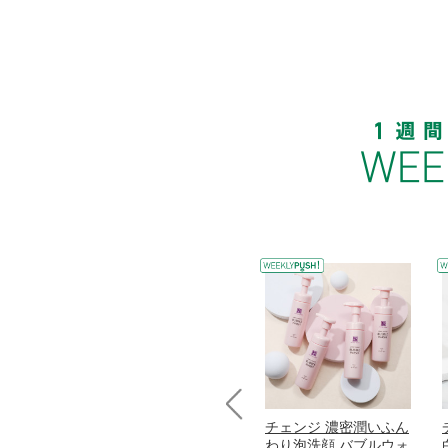
コラーゲン
オリタリア社 エキスト
チェンジ 濃密潤いふん
Prev
加熱２５度
ラバージン オリーブオ
わり泡洗顔 バブルウォ