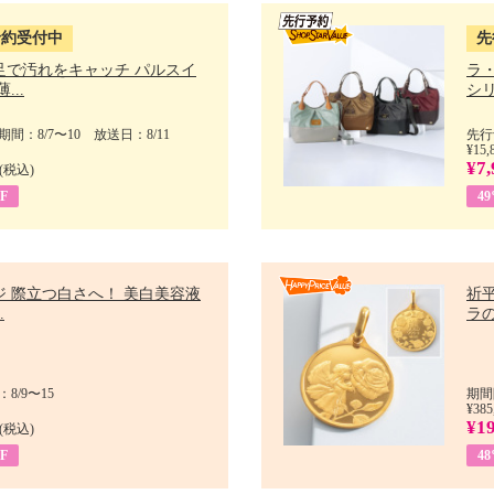
予約受付中
先
足で汚れをキャッチ パルスイ
ラ
...
シリ
間：8/7〜10 放送日：8/11
先行
¥15,
¥7,
(税込)
F
4
ジ 際立つ白さへ！ 美白美容液
祈平
.
ラの
8/9〜15
期間
¥385
¥1
(税込)
F
4