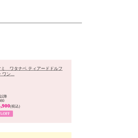
マミ ワタナベ ティアードドルフ
 ワン...
以降
080
,900
(税込)
0%OFF