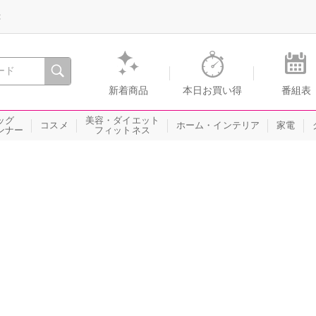
録
、瞬間を。通販・テレビショッピングのショップチャンネル
新着商品
本日お買い得
番組表
ッグ
美容・ダイエット
コスメ
ホーム・インテリア
家電
ンナー
フィットネス