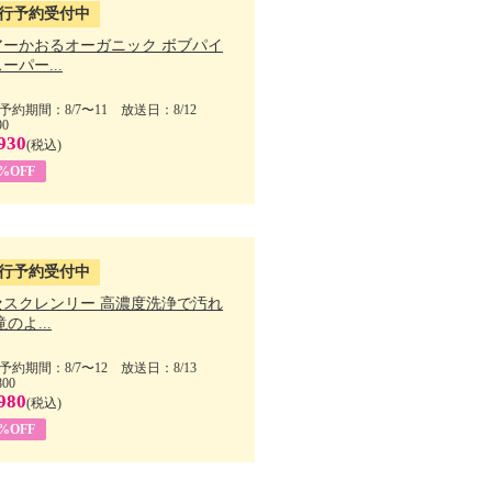
行予約受付中
アーかおるオーガニック ボブパイ
ーパー...
予約期間：8/7〜11 放送日：8/12
90
930
(税込)
5%OFF
行予約受付中
セスクレンリー 高濃度洗浄で汚れ
滝のよ...
予約期間：8/7〜12 放送日：8/13
800
980
(税込)
1%OFF