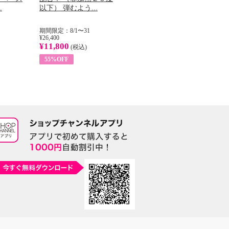
.
以下） 弾むよう...
イル （ノンフィ...
ッ
期間限定：8/1〜31
期間限定：8/1〜31
期
¥26,400
¥22,400
¥17
¥11,800
¥8,200
¥6
(税込)
(税込)
55%OFF
63%OFF