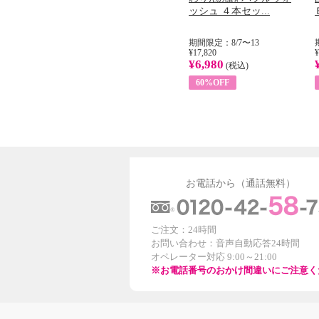
...
イル （ノンフィ...
ッシュ ４本セッ...
31
期間限定：8/1〜31
期間限定：8/7〜13
¥22,400
¥17,820
¥
¥8,200
¥6,980
)
(税込)
(税込)
63%OFF
60%OFF
お電話から（通話無料）
ご注文：24時間
お問い合わせ：音声自動応答24時間
オペレーター対応 9:00～21:00
※お電話番号のおかけ間違いにご注意く