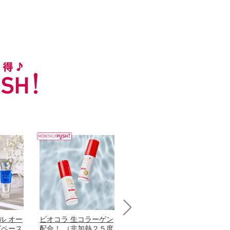
ル オー
ビオコラ 生コラーゲン
オリタリア社 エキスト
チ
Next
グペース
配合！ （非加熱２５度
ラバージン オリーブオ
わ