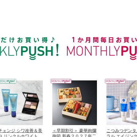
チェンジ シワ改善＆美
＜早期割引＞ 豪華絢爛
こつみつデンタ
白 リンクルホワイト
御節 新春２０２７年二
ラル エイジン