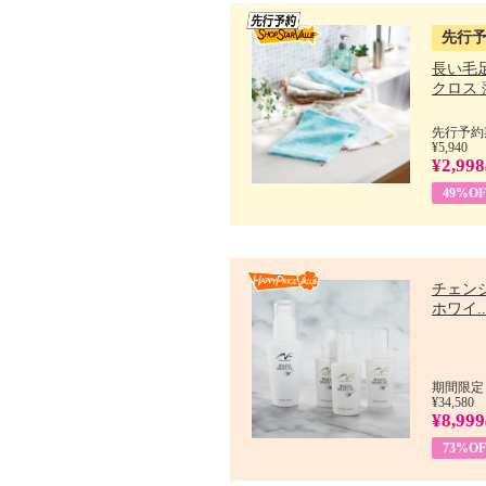
先行
長い毛
クロス 薄
先行予約期
¥5,940
¥2,998
49%OF
チェン
ホワイ..
期間限定：
¥34,580
¥8,999
73%OF