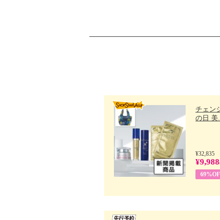
チェン
の日 美..
¥32,835
¥9,988
69%OF