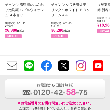
チェンジ 濃密潤いふんわ
チェンジ シワ改善＆美白
＜早期
り泡洗顔 バブルウォッシ
リンクルホワイト ＢＢク
節 新
ュ ４本セッ...
リームＷ＆...
期間限定：8
¥34,800
期間限定：8/7〜13
期間限定：8/7〜13
¥18,98
¥17,820
¥16,126
¥6,980
¥6,280
45%OF
(税込)
(税込)
60%OFF
61%OFF
※お電話番号のお掛け間違いにご注意ください。
ご注文：24時間｜お問い合わせ：音声自動応答