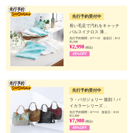
SSV先行
先行予約受付中
長い毛足で汚れをキャッチ
パルスイクロス 薄...
先行予約期間：8/7〜10 放送日：8/11
¥5,940
¥2,998
(税込)
49%OFF
SSV先行
先行予約受付中
ラ・バガジェリー 復刻！バ
イカラーシリーズ ...
先行予約期間：8/7〜9 放送日：8/10
¥15,800
¥7,980
(税込)
49%OFF