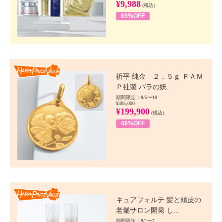
¥9,988
(税込)
69%OFF
Happy Price value
祈平 純金 ２．５ｇ ＰＡＭ
Ｐ社製 バラの妖...
期間限定：8/5〜18
¥385,000
¥199,900
(税込)
48%OFF
Happy Price value
キュアフォルテ 髪と頭皮の
老舗サロン開発 し...
期間限定：8/1〜7