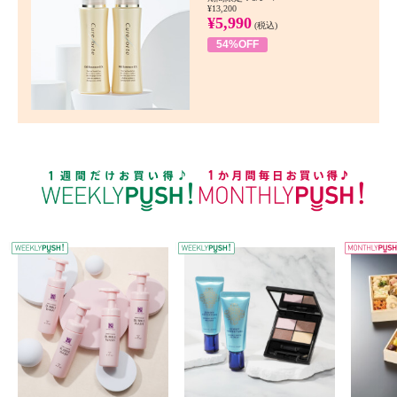
¥13,200
¥5,990
(税込)
54%OFF
WEEKLY PUSH
W