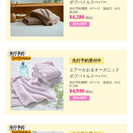
ボブパイルスーパー...
先行予約期間：8/7〜11 放送日：8/12
¥6,600
¥4,280
(税込)
35%OFF
SSV先行
先行予約受付中
エアーかおるオーガニック
ボブパイルスーパー...
先行予約期間：8/7〜11 放送日：8/12
¥7,590
¥4,930
(税込)
35%OFF
SSV先行