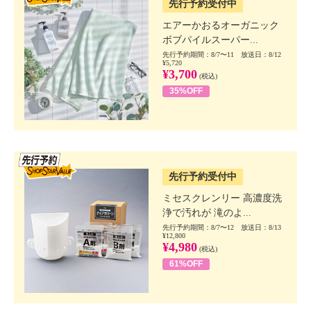
先行予約受付中
エアーかおるオーガニック
ボブパイルスーパー...
先行予約期間：8/7〜11 放送日：8/12
¥5,720
¥3,700
(税込)
35%OFF
SSV先行
先行予約受付中
ミセスクレンリー 高濃度洗
浄で汚れが 滝のよ...
先行予約期間：8/7〜12 放送日：8/13
¥12,800
¥4,980
(税込)
61%OFF