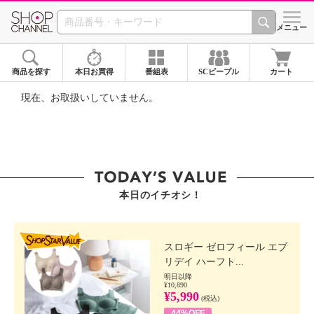
SHOP CHANNEL ショ
メニュー
商品を探す
本日お買得
番組表
SCピープル
カート
現在、お取扱いしていません。
本日のイチオシ！
SHOP STAR VALUE
スロギー ゼロフィール エブ
リデイ ハーフト...
明日以降
¥10,890
¥5,990
(税込)
44%OFF