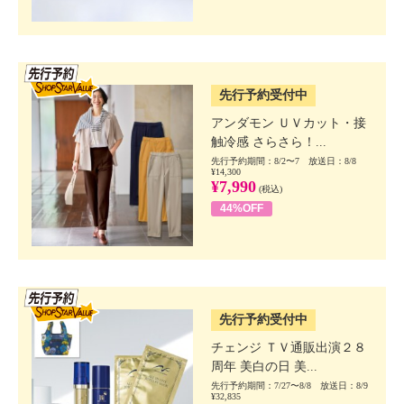
SSV先行
先行予約受付中
アンダモン ＵＶカット・接
触冷感 さらさら！...
先行予約期間：8/2〜7 放送日：8/8
¥14,300
¥7,990
(税込)
44%OFF
SSV先行
先行予約受付中
チェンジ ＴＶ通販出演２８
周年 美白の日 美...
先行予約期間：7/27〜8/8 放送日：8/9
¥32,835