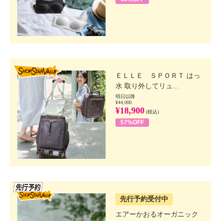
SHOP STAR VALUE
ＥＬＬＥ ＳＰＯＲＴ はっ
水 取り外してリュ...
明日以降
¥44,000
¥18,900
(税込)
57%OFF
SSV先行
先行予約受付中
エアーかおるオーガニック