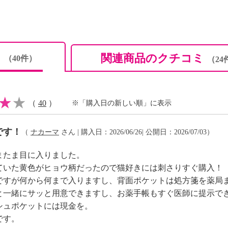
ミ
関連商品のクチコミ
（40件）
（24
（
40
）
※「購入日の新しい順」に表示
です！
（
ナカーマ
さん | 購入日：2026/06/26| 公開日：2026/07/03）
またま目に入りました。
ていた黄色がヒョウ柄だったので猫好きには刺さりすぐ購入！
ですが何から何まで入りますし、背面ポケットは処方箋を薬局
と一緒にサッと用意できますし、お薬手帳もすぐ医師に提示で
シュポケットには現金を。
です。