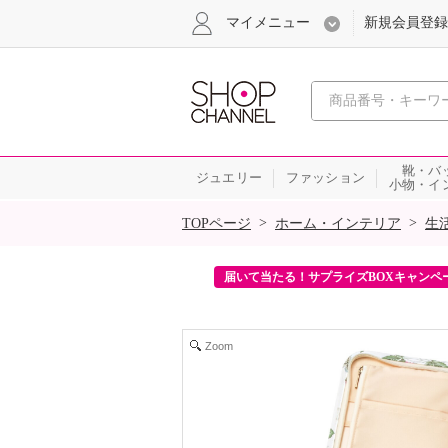
マイメニュー
新規会員登録
心おどる、瞬
靴・バ
ジュエリー
ファッション
小物・イ
SALE
>
>
TOPページ
ホーム・インテリア
生
ンを2回プレゼント！
届いて当たる！サプライズBOXキャンペ
Zoom