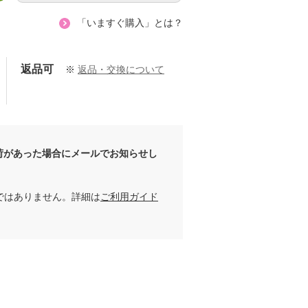
「いますぐ購入」とは？
ヴィヴィッドな植物柄がエレガント！お薬手帳も入るマルチケース
返品可
※
返品・交換について
出牛千津子
166cm
荷があった場合にメールでお知らせし
ではありません。詳細は
ご利用ガイド