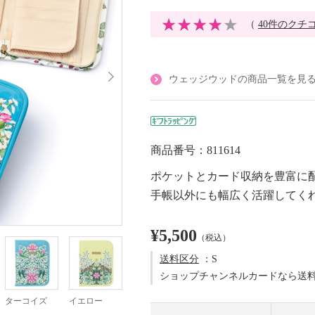
（
40件のクチ
ウェッジウッドの商品一覧を見
商品番号：811614
ポケットとカード収納を豊富に
手帳以外にも幅広く活躍してく
¥5,500
（税込）
送料区分
：S
ショップチャンネルカードなら送
ターコイズ
イエロー