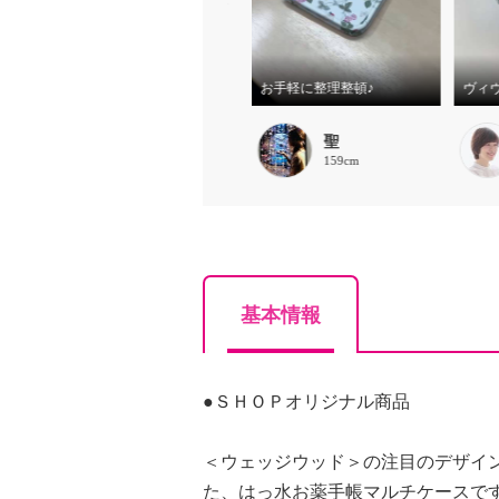
ヴィヴィッドな植物柄がエレガント！お薬手帳も入るマルチケース
ワイルドストロベリー柄がエレガント！お薬手帳も入るマルチケース
お手軽に整理整頓♪
出牛千津子
聖
166cm
159cm
基本情報
●ＳＨＯＰオリジナル商品
＜ウェッジウッド＞の注目のデザイ
た、はっ水お薬手帳マルチケースで