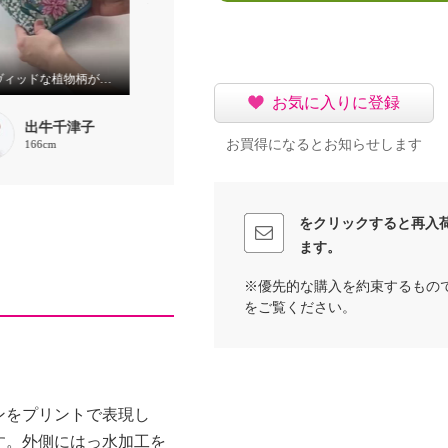
ヴィヴィッドな植物柄がエレガント！お薬手帳も入るマルチケース
ワイルドストロベリー柄がエレガント！お薬手帳も入るマルチケース
お手軽に整理整頓♪
お気に入りに登録
出牛千津子
出牛千津子
聖
お買得になるとお知らせします
166cm
166cm
159cm
をクリックすると再入
ます。
※優先的な購入を約束するもの
をご覧ください。
ンをプリントで表現し
す。外側にはっ水加工を