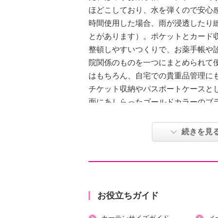
ほどこしており、水を弾くので安心
時間使用した場合、雨が浸透したり
とがあります）。ポケットとカード
整頓しやすいつくりで、お薬手帳や
院関係のものを一つにまとめられて
はもちろん、自宅での貴重品管理に
チケット収納やパスポートケースと
面にあしらったゴールドカラーのブ
ないアクセントに。
続きを見
【詳細】
・開口部：ファスナー
・カード収納枚数：１２枚
・ポケット（外側）：オープン１個
・ポケット（内側）：オープン５個
お役立ちガイド
・ペン挿し１個、ホルダー１個