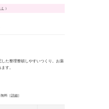
コミ
）
る
配した整理整頓しやすいつくり。お薬
れます。
料無料［
詳細
］