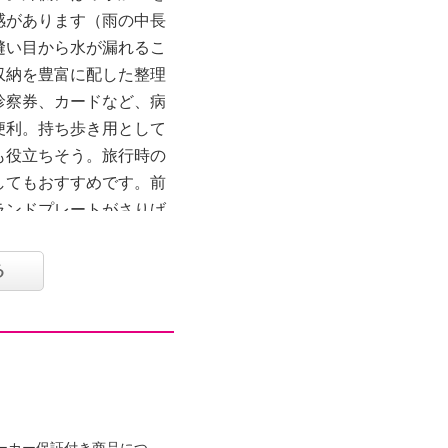
感があります（雨の中長
縫い目から水が漏れるこ
収納を豊富に配した整理
診察券、カードなど、病
便利。持ち歩き用として
も役立ちそう。旅行時の
してもおすすめです。前
ランドプレートがさりげ
る
、ファスナー付２個