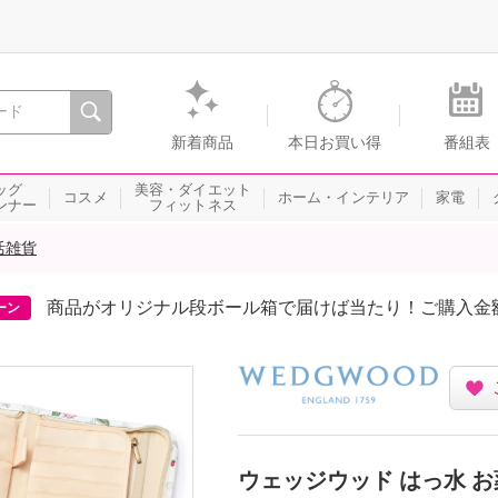
間を。通販・テレビショッピングのショップチャンネル
新着商品
本日お買い得
番組表
ッグ
美容・ダイエット
コスメ
ホーム・インテリア
家電
ンナー
フィットネス
活雑貨
商品がオリジナル段ボール箱で届けば当たり！ご購入金
ーン
ウェッジウッド はっ水 