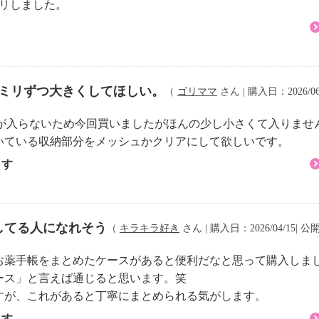
キリしました。
5ミリずつ大きくしてほしい。
（
ゴリママ
さん | 購入日：2026/06
ズが入らないため今回買いましたがほんの少し小さくて入りませ
いている収納部分をメッシュかクリアにして欲しいです。
ます
してる人になれそう
（
キラキラ好き
さん | 購入日：2026/04/15| 公開
お薬手帳をまとめたケースがあると便利だなと思って購入しま
ース」と言えば通じると思います。笑
すが、これがあると丁寧にまとめられる気がします。
ます