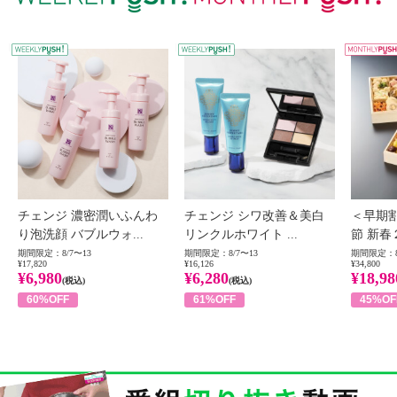
WEEKLY PUSH
W
チェンジ 濃密潤いふんわ
チェンジ シワ改善＆美白
＜早期
り泡洗顔 バブルウォ...
リンクルホワイト ...
節 新春
期間限定：8/7〜13
期間限定：8/7〜13
期間限定：8
¥17,820
¥16,126
¥34,800
¥6,980
¥6,280
¥18,98
(税込)
(税込)
60%OFF
61%OFF
45%OF