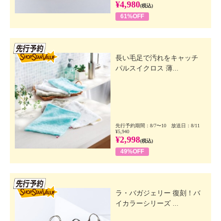
¥4,980
(税込)
61%OFF
先行SSV
長い毛足で汚れをキャッチ
パルスイクロス 薄...
先行予約期間：8/7〜10 放送日：8/11
¥5,940
¥2,998
(税込)
49%OFF
先行SSV
ラ・バガジェリー 復刻！バ
イカラーシリーズ ...