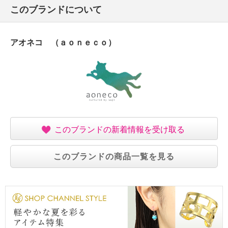
このブランドについて
・約４３０ｇ
【個体差あり】
・個体差あり
アオネコ （ａｏｎｅｃｏ）
【原産国（地）】
・中国製
このブランドの新着情報を受け取る
このブランドの商品一覧を見る