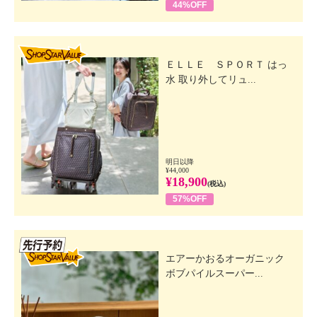
44%OFF
SHOP STAR VALUE
ＥＬＬＥ ＳＰＯＲＴ はっ
水 取り外してリュ...
明日以降
¥44,000
¥18,900
(税込)
57%OFF
先行SSV
エアーかおるオーガニック
ボブパイルスーパー...