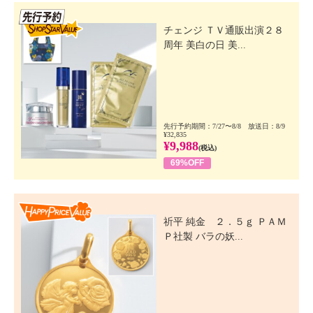
先行SSV
チェンジ ＴＶ通販出演２８
周年 美白の日 美...
先行予約期間：7/27〜8/8 放送日：8/9
¥32,835
¥9,988
(税込)
69%OFF
Happy Price Value
祈平 純金 ２．５ｇ ＰＡＭ
Ｐ社製 バラの妖...