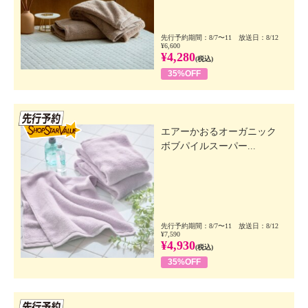
先行予約期間：8/7〜11 放送日：8/12
¥6,600
¥4,280
(税込)
35%OFF
先行SSV
エアーかおるオーガニック
ボブパイルスーパー...
先行予約期間：8/7〜11 放送日：8/12
¥7,590
¥4,930
(税込)
35%OFF
先行SSV