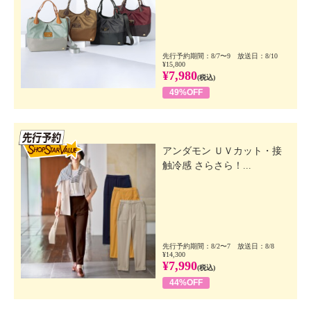
先行予約期間：8/7〜9 放送日：8/10
¥15,800
¥7,980
(税込)
49%OFF
先行SSV
アンダモン ＵＶカット・接
触冷感 さらさら！...
先行予約期間：8/2〜7 放送日：8/8
¥14,300
¥7,990
(税込)
44%OFF