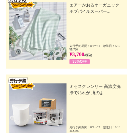
エアーかおるオーガニック
ボブパイルスーパー...
先行予約期間：8/7〜11 放送日：8/12
¥5,720
¥3,700
(税込)
35%OFF
先行SSV
ミセスクレンリー 高濃度洗
浄で汚れが 滝のよ...
先行予約期間：8/7〜12 放送日：8/13
¥12,800