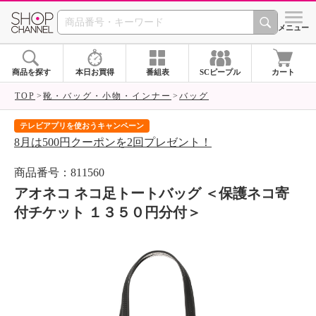
SHOP CHANNEL 
メニュー
商品を探す
本日お買得
番組表
SCピープル
カート
TOP
靴・バッグ・小物・インナー
バッグ
テレビアプリを使おうキャンペーン
届
8月は500円クーポンを2回プレゼント！
ご
商品番号：811560
アオネコ ネコ足トートバッグ ＜保護ネコ寄
付チケット １３５０円分付＞