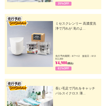
35%OFF
先行SSV
ミセスクレンリー 高濃度洗
浄で汚れが 滝のよ...
先行予約期間：8/7〜12 放送日：8/13
¥12,800
¥4,980
(税込)
61%OFF
先行SSV
長い毛足で汚れをキャッチ
パルスイクロス 薄...