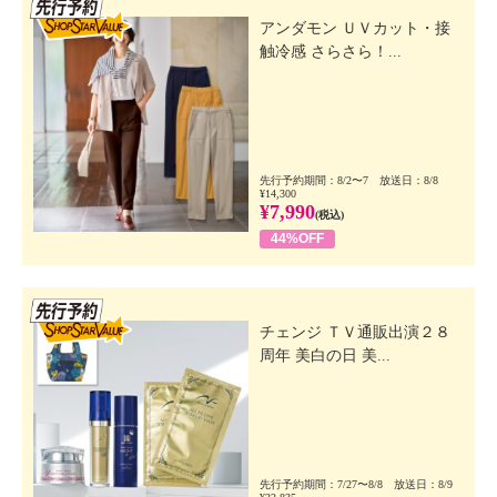
先行SSV
アンダモン ＵＶカット・接
触冷感 さらさら！...
先行予約期間：8/2〜7 放送日：8/8
¥14,300
¥7,990
(税込)
44%OFF
先行SSV
チェンジ ＴＶ通販出演２８
周年 美白の日 美...
先行予約期間：7/27〜8/8 放送日：8/9