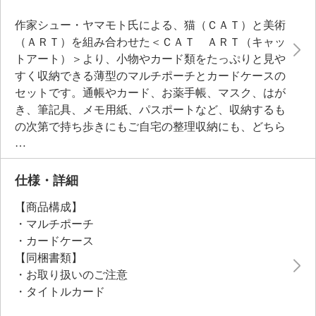
作家シュー・ヤマモト氏による、猫（ＣＡＴ）と美術
（ＡＲＴ）を組み合わせた＜ＣＡＴ ＡＲＴ（キャッ
トアート）＞より、小物やカード類をたっぷりと見や
すく収納できる薄型のマルチポーチとカードケースの
セットです。通帳やカード、お薬手帳、マスク、はが
き、筆記具、メモ用紙、パスポートなど、収納するも
の次第で持ち歩きにもご自宅の整理収納にも、どちら
でも活躍してくれます。内側にファスナーポケットが
あり、鍵やアクセサリーなどの貴重品やお金の収納も
しやすい仕様。適度な硬さがあるので、ポチ袋など折
仕様・詳細
り曲げたくないものを入れるときも安心。シュー・ヤ
【商品構成】
マモト氏による豊かな発想と猫愛から生まれるファン
・マルチポーチ
タジーの世界を、是非お楽しみください！
・カードケース
【同梱書類】
・お取り扱いのご注意
・タイトルカード