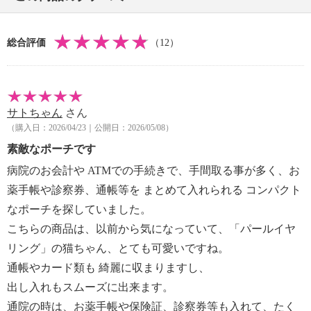
・カード収納枚数：１２枚
【素材】
総合評価
（12）
・表地：ポリエステル
【サイズ】
・約縦１７ｃｍ×横１１ｃｍ
【重さ】
サトちゃん
さん
・約２８ｇ
（購入日：2026/04/23｜公開日：2026/05/08）
【原産国（地）】
・中国製
素敵なポーチです
病院のお会計や ATMでの手続きで、手間取る事が多く、お
薬手帳や診察券、通帳等を まとめて入れられる コンパクト
なポーチを探していました。
こちらの商品は、以前から気になっていて、「パールイヤ
リング」の猫ちゃん、とても可愛いですね。
通帳やカード類も 綺麗に収まりますし、
出し入れもスムーズに出来ます。
通院の時は、お薬手帳や保険証、診察券等も入れて、たく