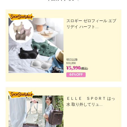
SHOP STAR VALUE
スロギー ゼロフィール エブ
リデイ ハーフト...
明日以降
¥10,890
¥5,990
(税込)
44%OFF
SHOP STAR VALUE
ＥＬＬＥ ＳＰＯＲＴ はっ
水 取り外してリュ...