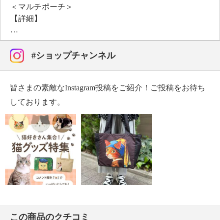
＜マルチポーチ＞
【詳細】
・開口部：スナップ
・カード収納枚数：６枚
・ポケット（外側）：オープン１個
#ショップチャンネル
・ポケット（内側）：オープン３個、ファスナー付１
個
皆さまの素敵なInstagram投稿をご紹介！ご投稿をお待ち
【素材】
・表地：ポリエステル
しております。
・裏地：ポリエステル
【サイズ】
・約縦２０．５ｃｍ×横１３ｃｍ×厚み１ｃｍ
【重さ】
・約７０ｇ
【原産国（地）】
・中国製
＜カードケース＞
この商品のクチコミ
【詳細】