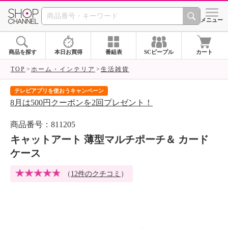
SHOP CHANNEL 
メニュー
商品を探す
本日お買得
番組表
SCピープル
カート
TOP
ホーム・インテリア
生活雑貨
テレビアプリを使おうキャンペーン
届
8月は500円クーポンを2回プレゼント！
ご
商品番号：811205
キャットアート 薄型マルチポーチ＆ カード
ケース
（
12件のクチコミ
）