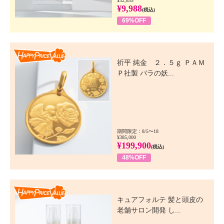
¥32,835
¥9,988
(税込)
69%OFF
Happy Price Value
祈平 純金 ２．５ｇ ＰＡＭ
Ｐ社製 バラの妖...
期間限定：8/5〜18
¥385,000
¥199,900
(税込)
48%OFF
Happy Price Value
キュアフォルテ 髪と頭皮の
老舗サロン開発 し...