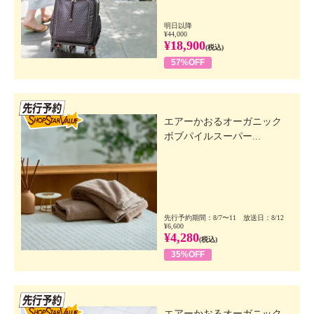
明日以降
¥44,000
¥18,900
(税込)
57%OFF
先行SSV
エアーかおるオーガニック
ボブパイルスーパー...
先行予約期間：8/7〜11 放送日：8/12
¥6,600
¥4,280
(税込)
35%OFF
先行SSV
エアーかおるオーガニック