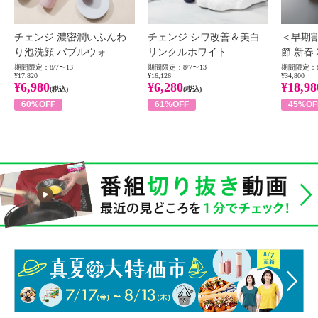
チェンジ 濃密潤いふんわ
チェンジ シワ改善＆美白
＜早期
り泡洗顔 バブルウォ...
リンクルホワイト ...
節 新春
期間限定：8/7〜13
期間限定：8/7〜13
期間限定：8
¥17,820
¥16,126
¥34,800
¥6,980
¥6,280
¥18,98
(税込)
(税込)
60%OFF
61%OFF
45%OF