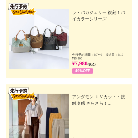
先行SSV
ラ・バガジェリー 復刻！バ
イカラーシリーズ ...
先行予約期間：8/7〜9 放送日：8/10
¥15,800
¥7,980
(税込)
49%OFF
先行SSV
アンダモン ＵＶカット・接
触冷感 さらさら！...