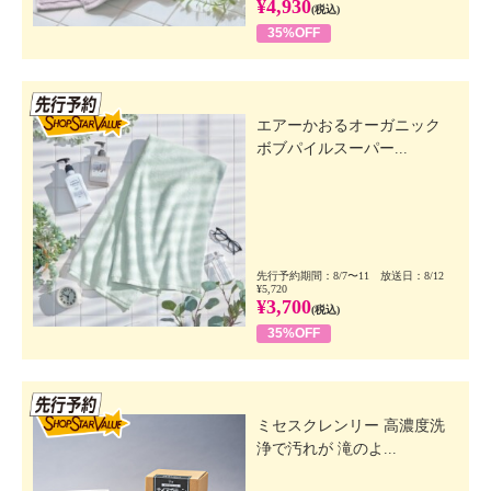
¥4,930
(税込)
35%OFF
先行SSV
エアーかおるオーガニック
ボブパイルスーパー...
先行予約期間：8/7〜11 放送日：8/12
¥5,720
¥3,700
(税込)
35%OFF
先行SSV
ミセスクレンリー 高濃度洗
浄で汚れが 滝のよ...