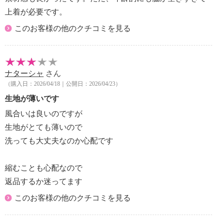
【個体差あり】
上着が必要です。
・個体差あり
【原産国（地）】
このお客様の他のクチコミを見る
・中国製
ナターシャ
さん
（購入日：2026/04/18｜公開日：2026/04/23）
生地が薄いです
風合いは良いのですが
生地がとても薄いので
洗っても大丈夫なのか心配です
縮むことも心配なので
返品するか迷ってます
このお客様の他のクチコミを見る