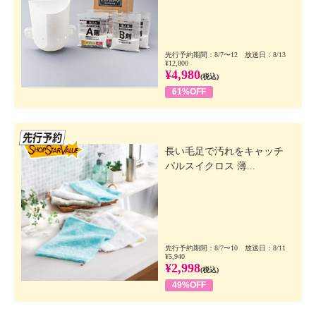
先行予約期間：8/7〜12 放送日：8/13
¥12,800
¥4,980
(税込)
61%OFF
先行SSV
長い毛足で汚れをキャッチ
パルスイクロス 薄...
先行予約期間：8/7〜10 放送日：8/11
¥5,940
¥2,998
(税込)
49%OFF