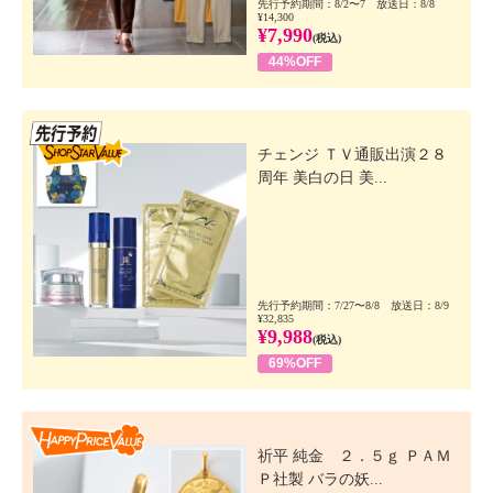
先行予約期間：8/2〜7 放送日：8/8
¥14,300
¥7,990
(税込)
44%OFF
先行SSV
チェンジ ＴＶ通販出演２８
周年 美白の日 美...
先行予約期間：7/27〜8/8 放送日：8/9
¥32,835
¥9,988
(税込)
69%OFF
Happy Price Value
祈平 純金 ２．５ｇ ＰＡＭ
Ｐ社製 バラの妖...