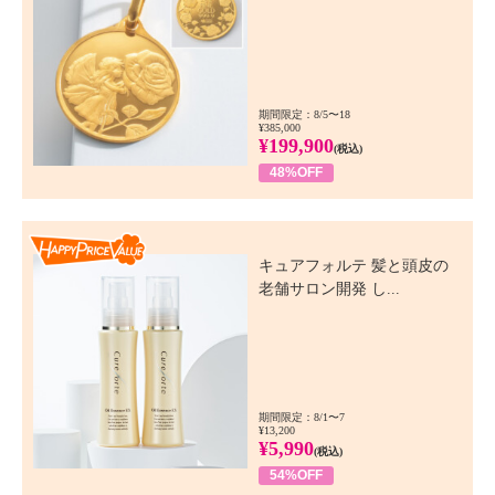
期間限定：8/5〜18
¥385,000
¥199,900
(税込)
48%OFF
Happy Price Value
キュアフォルテ 髪と頭皮の
老舗サロン開発 し...
期間限定：8/1〜7
¥13,200
¥5,990
(税込)
54%OFF