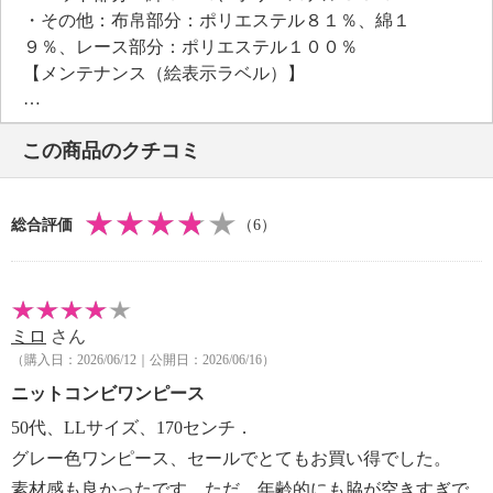
・その他：布帛部分：ポリエステル８１％、綿１
９％、レース部分：ポリエステル１００％
【メンテナンス（絵表示ラベル）】
・手洗い：可
・漂白処理：塩素系・酸素系漂白不可
この商品のクチコミ
・タンブル乾燥：不可
・自然乾燥：日陰の平干し
・アイロン仕上げ：可（低温）
総合評価
（6）
・ドライクリーニング：石油系ドライクリーニング可
・ウエットクリーニング：可
【メンテナンス（ケアラベル）】
・長時間照射による変退色注意
ミロ
さん
・洗濯の繰り返しによる変退色注意
（購入日：2026/06/12｜公開日：2026/06/16）
・クリーニングの繰り返しによる変退色注意
・単品洗い
ニットコンビワンピース
・摩擦による色落ち、色移り注意
50代、LLサイズ、170センチ．
・過度な力をかけない
グレー色ワンピース、セールでとてもお買い得でした。
・無蛍光洗剤使用
素材感も良かったです。ただ、年齢的にも脇が空きすぎで