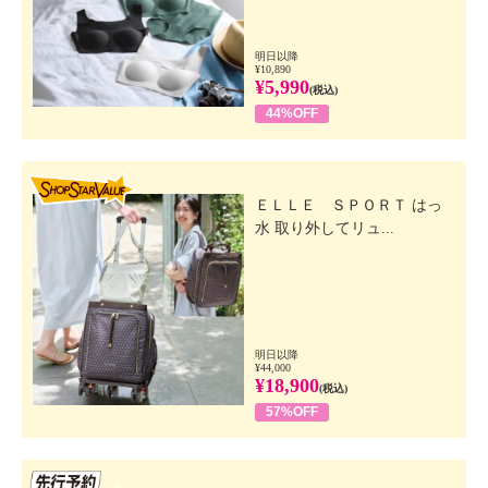
明日以降
¥10,890
¥5,990
(税込)
44%OFF
SHOP STAR VALUE
ＥＬＬＥ ＳＰＯＲＴ はっ
水 取り外してリュ...
明日以降
¥44,000
¥18,900
(税込)
57%OFF
先行SSV