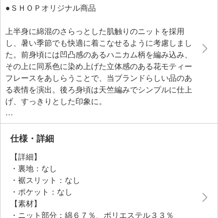
●ＳＨＯＰオリジナル商品
上半身に綿混のさらっとした肌触りのニットを採用
し、暑い季節でも快適に着こなせるように考慮しまし
た。前身頃には凹凸感のあるハニカム柄を編み込み、
その上に同系色に染め上げた立体感のある花モティー
フレースをあしらうことで、当ブランドらしい品のあ
る表情を演出。後ろ身頃は天竺編みでシンプルに仕上
げ、すっきりとした印象に。
スカート部分には綿混のマットな素材を使用。途中消
しプリーツをほどこすことで、エレガントすぎない日
常使いしやすいデザインに仕上げました。
仕様・詳細
【詳細】
・裏地：なし
・裾スリット：なし
・ポケット：なし
【素材】
・ニット部分：綿６７％、ポリエステル３３％