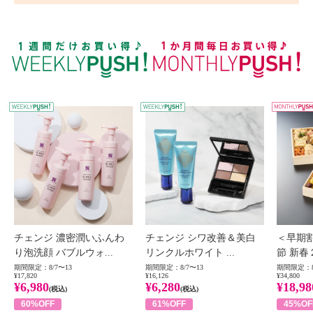
WEEKLY PUSH
W
チェンジ 濃密潤いふんわ
チェンジ シワ改善＆美白
＜早期
り泡洗顔 バブルウォ...
リンクルホワイト ...
節 新春
期間限定：8/7〜13
期間限定：8/7〜13
期間限定：8
¥17,820
¥16,126
¥34,800
¥6,980
¥6,280
¥18,98
(税込)
(税込)
60%OFF
61%OFF
45%OF