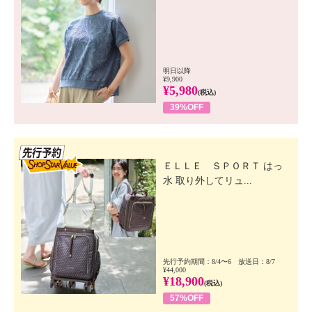
明日以降
¥9,900
¥5,980
(税込)
39%OFF
先行SSV
ＥＬＬＥ ＳＰＯＲＴ はっ
水 取り外してリュ...
先行予約期間：8/4〜6 放送日：8/7
¥44,000
¥18,900
(税込)
57%OFF