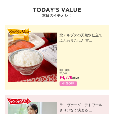
本日のイチオシ！
SHOP STAR VALUE
北アルプスの天然水仕立て
ふんわりごはん 富...
明日以降
¥8,640
¥4,770
(税込)
44%OFF
GO! GO! VALUE
ラ ヴァーグ デトワール
さりげなく決まる ...