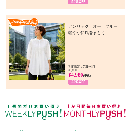
54%OFF
Happy Price Value
アンリック オー ブルー
軽やかに風をまとう...
期間限定：7/31〜8/6
¥8,900
¥4,980
(税込)
44%OFF