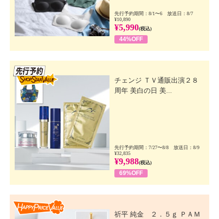
先行予約期間：8/1〜6 放送日：8/7
¥10,890
¥5,990
(税込)
44%OFF
先行SSV
チェンジ ＴＶ通販出演２８
周年 美白の日 美...
先行予約期間：7/27〜8/8 放送日：8/9
¥32,835
¥9,988
(税込)
69%OFF
Happy Price Value
祈平 純金 ２．５ｇ ＰＡＭ