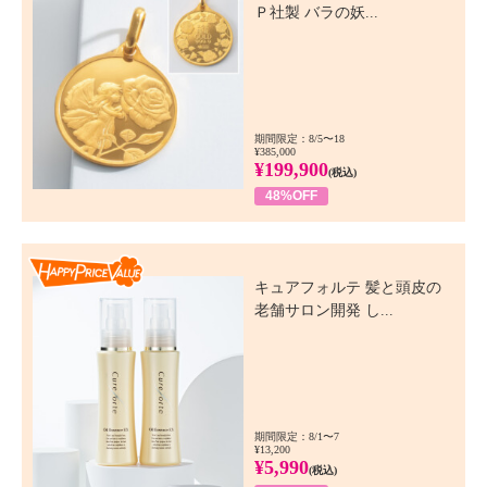
Ｐ社製 バラの妖...
期間限定：8/5〜18
¥385,000
¥199,900
(税込)
48%OFF
Happy Price Value
キュアフォルテ 髪と頭皮の
老舗サロン開発 し...
期間限定：8/1〜7
¥13,200
¥5,990
(税込)