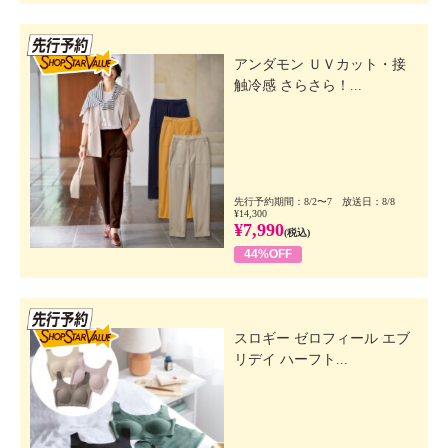
先行SSV
アンダモン ＵＶカット・接
触冷感 さらさら！...
先行予約期間：8/2〜7 放送日：8/8
¥14,300
¥7,990
(税込)
44%OFF
先行SSV
スロギー ゼロフィール エブ
リデイ ハーフト...