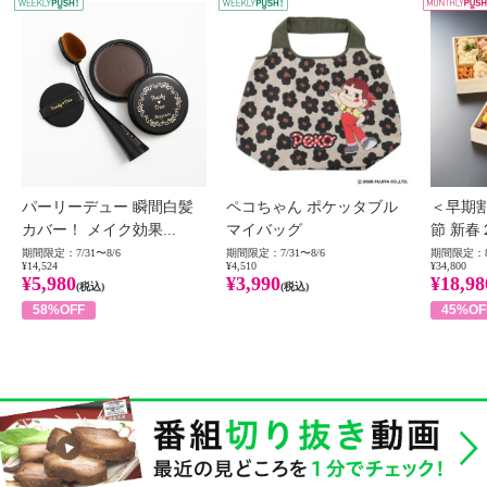
WEEKLY PUSH
W
パーリーデュー 瞬間白髪
ペコちゃん ポケッタブル
＜早期
カバー！ メイク効果...
マイバッグ
節 新春
期間限定：7/31〜8/6
期間限定：7/31〜8/6
期間限定：8
¥14,524
¥4,510
¥34,800
¥5,980
¥3,990
¥18,98
(税込)
(税込)
58%OFF
45%OF