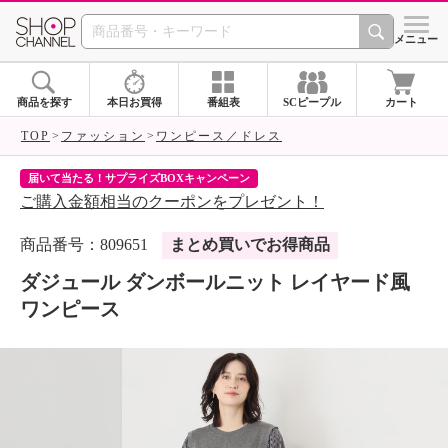
SHOP CHANNEL 
メニュー
商品を探す
本日お買得
番組表
SCピープル
カート
TOP
ファッション
ワンピース／ドレス
届いて当たる！サプライズBOXキャンペーン
ク
ご購入金額相当のクーポンをプレゼント！
ク
商品番号：809651
まとめ買いでお得商品
ダジュール ダンボールニット レイヤード風
ワンピース