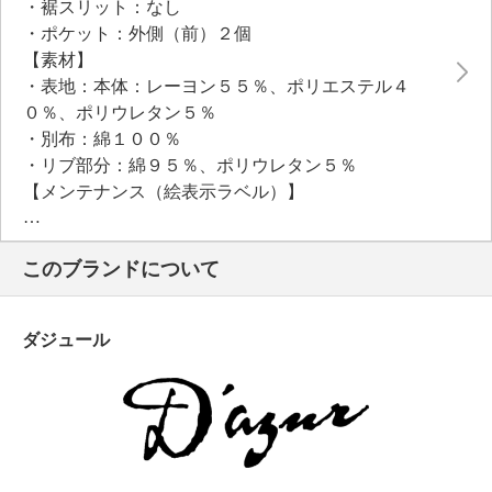
・裾スリット：なし
・ポケット：外側（前）２個
【素材】
・表地：本体：レーヨン５５％、ポリエステル４
０％、ポリウレタン５％
・別布：綿１００％
・リブ部分：綿９５％、ポリウレタン５％
【メンテナンス（絵表示ラベル）】
・手洗い：可
・漂白処理：塩素系・酸素系漂白不可
このブランドについて
・タンブル乾燥：不可
・自然乾燥：日陰の吊り干し
・アイロン仕上げ：可（低温）
ダジュール
・ドライクリーニング：石油系ドライクリーニング可
・ウエットクリーニング：可
【個体差あり】
・個体差あり
【原産国（地）】
・中国製