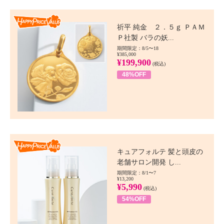
Happy Price value
祈平 純金 ２．５ｇ ＰＡＭ
Ｐ社製 バラの妖...
期間限定：8/5〜18
¥385,000
¥199,900
(税込)
48%OFF
Happy Price value
キュアフォルテ 髪と頭皮の
老舗サロン開発 し...
期間限定：8/1〜7
¥13,200
¥5,990
(税込)
54%OFF