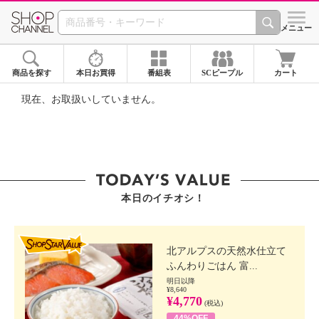
SHOP CHANNEL ショ
メニュー
商品を探す
本日お買得
番組表
SCピープル
カート
現在、お取扱いしていません。
本日のイチオシ！
SHOP STAR VALUE
北アルプスの天然水仕立て
ふんわりごはん 富...
明日以降
¥8,640
¥4,770
(税込)
44%OFF