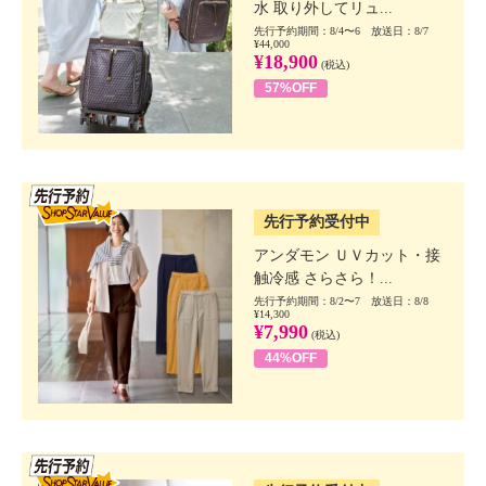
水 取り外してリュ...
先行予約期間：8/4〜6 放送日：8/7
¥44,000
¥18,900
(税込)
57%OFF
SSV先行
先行予約受付中
アンダモン ＵＶカット・接
触冷感 さらさら！...
先行予約期間：8/2〜7 放送日：8/8
¥14,300
¥7,990
(税込)
44%OFF
SSV先行