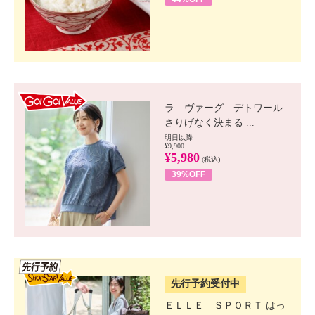
GO!GO! VALUE
ラ ヴァーグ デトワール
さりげなく決まる ...
明日以降
¥9,900
¥5,980
(税込)
39%OFF
SSV先行
先行予約受付中
ＥＬＬＥ ＳＰＯＲＴ はっ