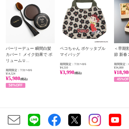
パーリーデュー 瞬間白髪
ペコちゃん ポケッタブル
＜早期
カバー！ メイク効果で ボ
マイバッグ
節 新
リュームＵ...
期間限定：7/31〜8/6
期間限定：8
¥4,510
¥34,800
期間限定：7/31〜8/6
¥3,990
¥18,98
(税込)
¥14,524
¥5,980
45%OF
(税込)
58%OFF