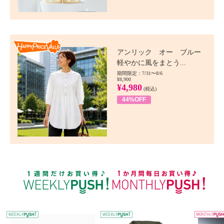
Happy Price value
アンリック オー ブルー
軽やかに風をまとう...
期間限定：7/31〜8/6
¥8,900
¥4,980
(税込)
44%OFF
WEEKLY PUSH
W