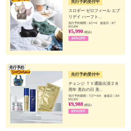
先行予約受付中
スロギー ゼロフィール エブ
リデイ ハーフト...
先行予約期間：8/1〜6 放送日：8/7
¥10,890
¥5,990
(税込)
44%OFF
SSV先行
先行予約受付中
チェンジ ＴＶ通販出演２８
周年 美白の日 美...
先行予約期間：7/27〜8/8 放送日：8/9
¥32,835
¥9,988
(税込)
69%OFF