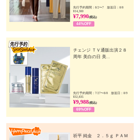
先行予約期間：8/2〜7 放送日：8/8
¥14,300
¥7,990
(税込)
44%OFF
先行SSV
チェンジ ＴＶ通販出演２８
周年 美白の日 美...
先行予約期間：7/27〜8/8 放送日：8/9
¥32,835
¥9,988
(税込)
69%OFF
Happy Price Value
祈平 純金 ２．５ｇ ＰＡＭ