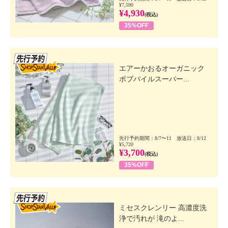
¥7,590
¥4,930
(税込)
35%OFF
先行SSV
エアーかおるオーガニック
ボブパイルスーパー...
先行予約期間：8/7〜11 放送日：8/12
¥5,720
¥3,700
(税込)
35%OFF
先行SSV
ミセスクレンリー 高濃度洗
浄で汚れが 滝のよ...