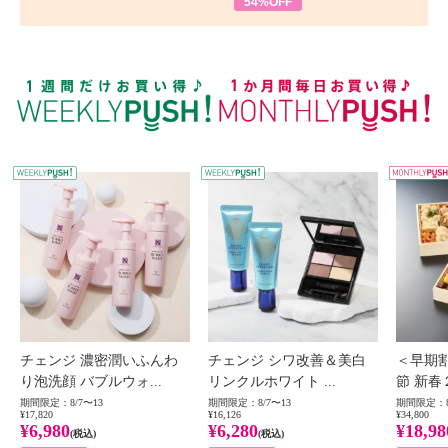
54%OFF
WEEKLY PUSH
W
チェンジ 濃密潤いふんわ
チェンジ シワ改善＆美白
＜早期
り泡洗顔 バブルウォ...
リンクルホワイト ...
節 新春
期間限定：8/7〜13
期間限定：8/7〜13
期間限定：8
¥17,820
¥16,126
¥34,800
¥6,980
¥6,280
¥18,98
(税込)
(税込)