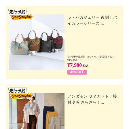
先行SSV
ラ・バガジェリー 復刻！バ
イカラーシリーズ ...
先行予約期間：8/7〜9 放送日：8/10
¥15,800
¥7,980
(税込)
49%OFF
先行SSV
アンダモン ＵＶカット・接
触冷感 さらさら！...