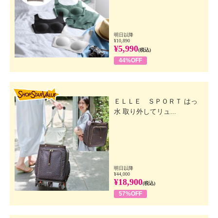
明日以降
¥10,890
¥5,990
(税込)
44%OFF
SHOP STAR VALUE
ＥＬＬＥ ＳＰＯＲＴ はっ
水 取り外してリュ...
明日以降
¥44,000
¥18,900
(税込)
57%OFF