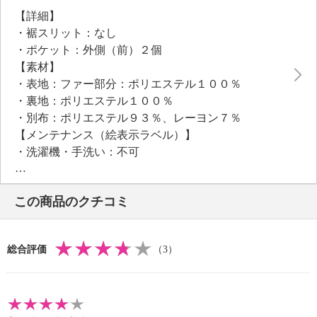
【詳細】
・裾スリット：なし
・ポケット：外側（前）２個
【素材】
・表地：ファー部分：ポリエステル１００％
・裏地：ポリエステル１００％
・別布：ポリエステル９３％、レーヨン７％
【メンテナンス（絵表示ラベル）】
・洗濯機・手洗い：不可
・漂白処理：塩素系・酸素系漂白不可
・タンブル乾燥：不可
この商品のクチコミ
・アイロン仕上げ：不可
・ドライクリーニング：石油系ドライクリーニング可
・ウエットクリーニング：不可
総合評価
（3）
【個体差あり】
・個体差あり
【原産国（地）】
・中国製