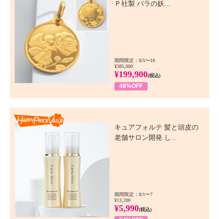
Ｐ社製 バラの妖...
期間限定：8/5〜18
¥385,000
¥199,900
(税込)
48%OFF
Happy Price Value
キュアフォルテ 髪と頭皮の
老舗サロン開発 し...
期間限定：8/1〜7
¥13,200
¥5,990
(税込)