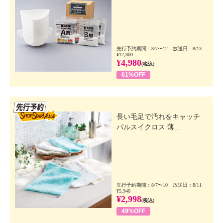
先行予約期間：8/7〜12 放送日：8/13
¥12,800
¥4,980
(税込)
61%OFF
先行SSV
長い毛足で汚れをキャッチ
パルスイクロス 薄...
先行予約期間：8/7〜10 放送日：8/11
¥5,940
¥2,998
(税込)
49%OFF