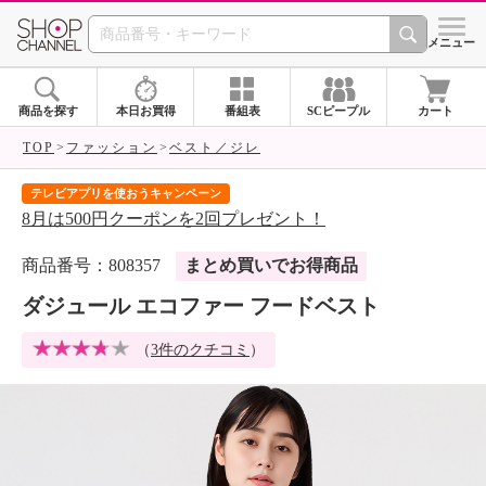
SHOP CHANNEL 
メニュー
商品を探す
本日お買得
番組表
SCピープル
カート
TOP
ファッション
ベスト／ジレ
テレビアプリを使おうキャンペーン
届
8月は500円クーポンを2回プレゼント！
ご
商品番号：808357
まとめ買いでお得商品
ダジュール エコファー フードベスト
（
3件のクチコミ
）