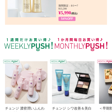
期間限定：8/1〜7
¥13,200
¥5,990
(税込)
54%OFF
WEEKLY PUSH
W
チェンジ 濃密潤いふんわ
チェンジ シワ改善＆美白
＜早期