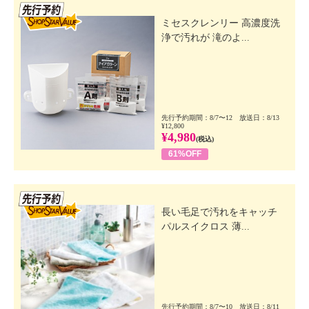
先行SSV
ミセスクレンリー 高濃度洗
浄で汚れが 滝のよ...
先行予約期間：8/7〜12 放送日：8/13
¥12,800
¥4,980
(税込)
61%OFF
先行SSV
長い毛足で汚れをキャッチ
パルスイクロス 薄...
先行予約期間：8/7〜10 放送日：8/11