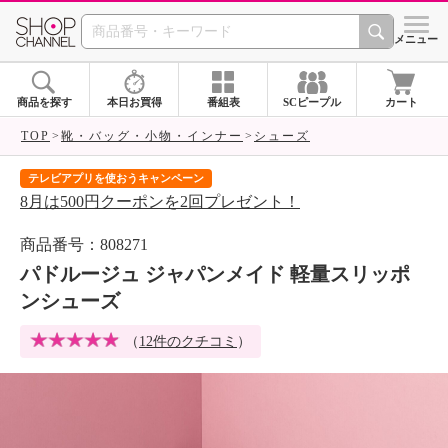
SHOP CHANNEL 
メニュー
商品を探す
本日お買得
番組表
SCピープル
カート
TOP
靴・バッグ・小物・インナー
シューズ
テレビアプリを使おうキャンペーン
届
8月は500円クーポンを2回プレゼント！
ご
商品番号：808271
パドルージュ ジャパンメイド 軽量スリッポ
ンシューズ
（
12件のクチコミ
）