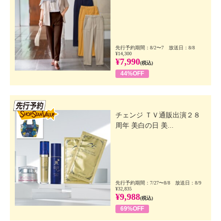
先行予約期間：8/2〜7 放送日：8/8
¥14,300
¥7,990
(税込)
44%OFF
先行SSV
チェンジ ＴＶ通販出演２８
周年 美白の日 美...
先行予約期間：7/27〜8/8 放送日：8/9
¥32,835
¥9,988
(税込)
69%OFF