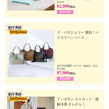
¥5,940
¥2,998
(税込)
49%OFF
先行SSV
ラ・バガジェリー 復刻！バ
イカラーシリーズ ...
先行予約期間：8/7〜9 放送日：8/10
¥15,800
¥7,980
(税込)
49%OFF
先行SSV
アンダモン ＵＶカット・接
触冷感 さらさら！...