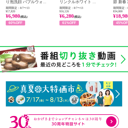
り泡洗顔 バブルウォ...
リンクルホワイト ...
節 新春
期間限定：8/7〜13
期間限定：8/7〜13
期間限定：8
¥17,820
¥16,126
¥34,800
¥6,980
¥6,280
¥18,98
(税込)
(税込)
60%OFF
61%OFF
45%OF