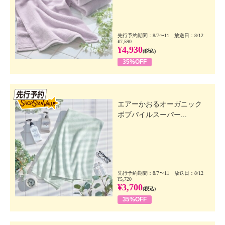
先行予約期間：8/7〜11 放送日：8/12
¥7,590
¥4,930
(税込)
35%OFF
先行SSV
エアーかおるオーガニック
ボブパイルスーパー...
先行予約期間：8/7〜11 放送日：8/12
¥5,720
¥3,700
(税込)
35%OFF