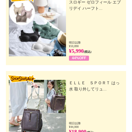
スロギー ゼロフィール エブ
リデイ ハーフト...
明日以降
¥10,890
¥5,990
(税込)
44%OFF
SHOP STAR VALUE
ＥＬＬＥ ＳＰＯＲＴ はっ
水 取り外してリュ...
明日以降
¥44,000
¥18,900