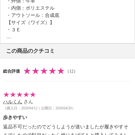
・外側：牛革
・内側：ポリエステル
・アウトソール：合成底
【サイズ（ワイズ）】
・３Ｅ
【サイズ（その他）】
・ヒールの高さ：約３．５ｃｍ
この商品のクチコミ
・前底厚み：約１．５ｃｍ
・前側着地点厚み：約２ｃｍ
・高低差：約１．５ｃｍ
総合評価
（12）
【重さ】
・片足約１７０ｇ（サイズにより多少の差異あり）
【メンテナンス】
・摩擦による色落ち、色移り注意
ハルくん
さん
【原産国（地）】
（購入日：2026/04/12｜公開日：2026/04/20）
・日本製
歩きやすい
返品不可だったのでどうしようが迷いましたが履きやすそ