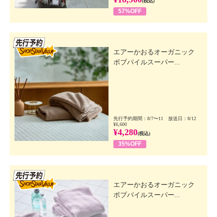
(税込)
57%OFF
先行SSV
エアーかおるオーガニック
ボブパイルスーパー...
先行予約期間：8/7〜11 放送日：8/12
¥6,600
¥4,280
(税込)
35%OFF
先行SSV
エアーかおるオーガニック
ボブパイルスーパー...