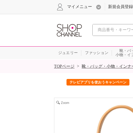
マイメニュー
新規会員登録
心おどる、瞬
靴・バ
ジュエリー
ファッション
小物・イ
SALE
>
TOPページ
靴・バッグ・小物・インナ
ック！
テレビアプリを使おうキャンペーン
Zoom