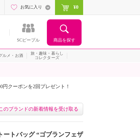
¥0
お気に入り
商品を探す
SCピープル
旅・趣味・暮らし
グルメ・お酒
コレクターズ
00円クーポンを2回プレゼント！
届いて当たる！サプライズ
このブランドの新着情報を受け取る
トートバッグ “ゴブランフェザ