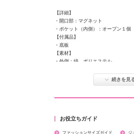
【詳細】
・開口部：マグネット
・ポケット（内側）：オープン１個
【付属品】
・底板
【素材】
・外側：綿、ポリエステル
・内側：綿
【サイズ】
続きを見
・約縦２６ｃｍ×最大横３４ｃｍ×マ
・Ａ４サイズ：可（開口部閉まらず
【重さ】
・約５７０ｇ
【個体差あり】
お役立ちガイド
・個体差あり
ファッションサイズガイド
ジ
【原産国（地）】