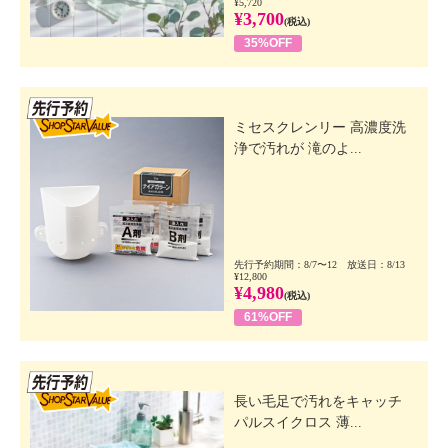
¥5,720
¥3,700
(税込)
35%OFF
先行SSV
ミセスクレンリー 高濃度洗
浄で汚れが 滝のよ...
先行予約期間：8/7〜12 放送日：8/13
¥12,800
¥4,980
(税込)
61%OFF
先行SSV
長い毛足で汚れをキャッチ
パルスイクロス 薄...