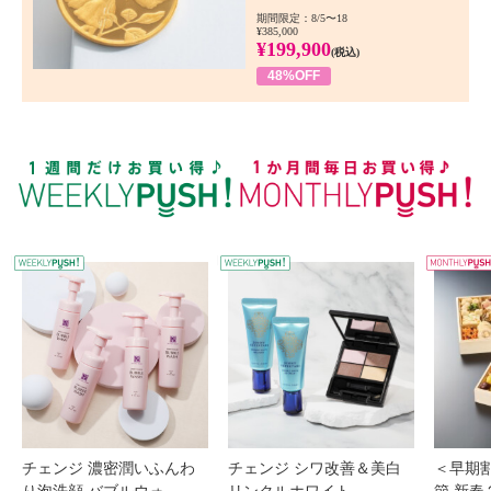
期間限定：8/5〜18
¥385,000
¥199,900
(税込)
48%OFF
WEEKLY PUSH
W
チェンジ 濃密潤いふんわ
チェンジ シワ改善＆美白
＜早期