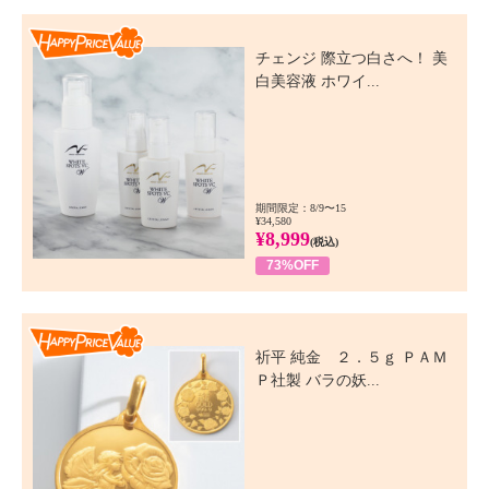
Happy Price Value
チェンジ 際立つ白さへ！ 美
白美容液 ホワイ...
期間限定：8/9〜15
¥34,580
¥8,999
(税込)
73%OFF
Happy Price Value
祈平 純金 ２．５ｇ ＰＡＭ
Ｐ社製 バラの妖...