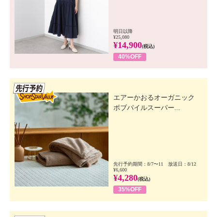
明日以降
¥25,080
¥14,900
(税込)
40%OFF
先行SSV
エアーかおるオーガニック
ボブパイルスーパー...
先行予約期間：8/7〜11 放送日：8/12
¥6,600
¥4,280
(税込)
35%OFF