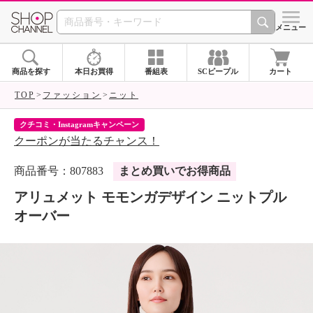
SHOP CHANNEL 
メニュー
商品を探す
本日お買得
番組表
SCピープル
カート
TOP
ファッション
ニット
クチコミ・Instagramキャンペーン
ネ
クーポンが当たるチャンス！
ネ
商品番号：807883
まとめ買いでお得商品
アリュメット モモンガデザイン ニットプル
オーバー