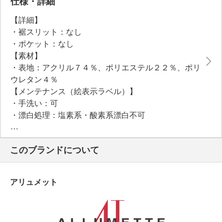
仕様・詳細
【詳細】
・裾スリット：なし
・ポケット：なし
【素材】
・表地：アクリル７４％、ポリエステル２２％、ポリ
ウレタン４％
【メンテナンス（絵表示ラベル）】
・手洗い：可
・漂白処理：塩素系・酸素系漂白不可
・タンブル乾燥：不可
・自然乾燥：日陰の平干し
このブランドについて
・アイロン仕上げ：可（低温）
・ドライクリーニング：石油系ドライクリーニング可
・ウエットクリーニング：可
アリュメット
【個体差あり】
・個体差あり
【原産国（地）】