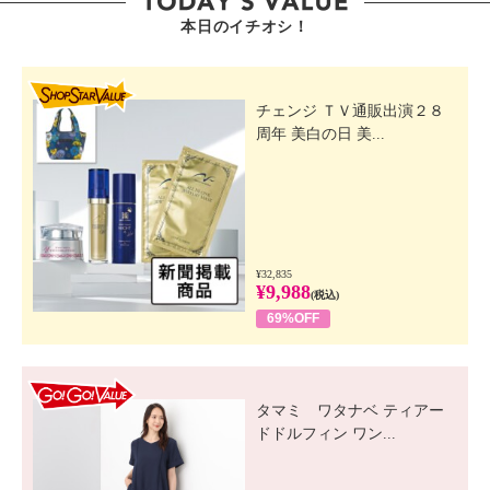
本日のイチオシ！
SHOP STAR VALUE
チェンジ ＴＶ通販出演２８
周年 美白の日 美...
¥32,835
¥9,988
(税込)
69%OFF
GO! GO! VALUE
タマミ ワタナベ ティアー
ドドルフィン ワン...