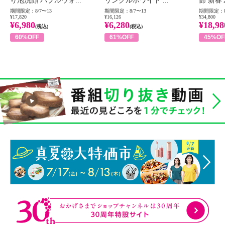
り泡洗顔 バブルウォ...
リンクルホワイト ...
節 新春
期間限定：8/7〜13
期間限定：8/7〜13
期間限定：8
¥17,820
¥16,126
¥34,800
¥6,980
¥6,280
¥18,98
(税込)
(税込)
60%OFF
61%OFF
45%OF