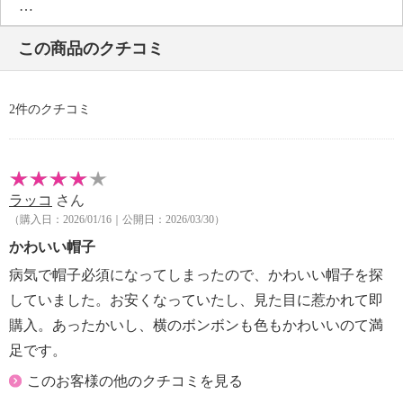
・自然乾燥：日陰のぬれ平干し
・アイロン仕上げ：不可
この商品のクチコミ
・ドライクリーニング：不可
・ウエットクリーニング：可
【個体差あり】
2件のクチコミ
・個体差あり
【原産国（地）】
・中国製
ラッコ
さん
（購入日：2026/01/16｜公開日：2026/03/30）
かわいい帽子
病気で帽子必須になってしまったので、かわいい帽子を探
していました。お安くなっていたし、見た目に惹かれて即
購入。あったかいし、横のボンボンも色もかわいいのて満
足です。
このお客様の他のクチコミを見る