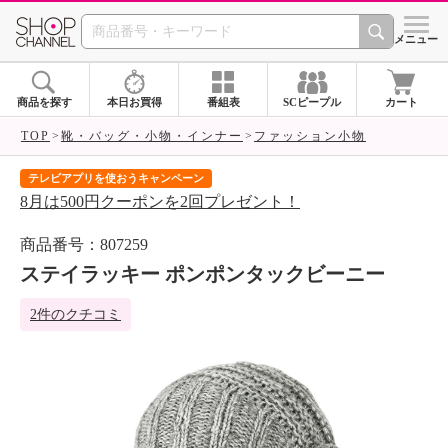
SHOP CHANNEL 
メニュー
商品を探す
本日お買得
番組表
SCピープル
カート
TOP
靴・バッグ・小物・インナー
ファッション小物
テレビアプリを使おうキャンペーン
届
8月は500円クーポンを2回プレゼント！
ご
商品番号：807259
ステイラッキー ポンポンタックビーニー
2件のクチコミ