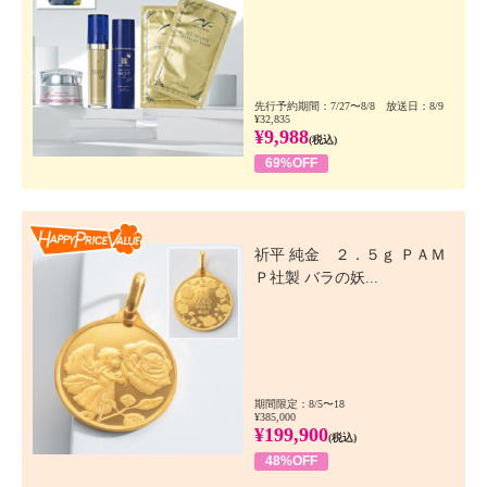
先行予約期間：7/27〜8/8 放送日：8/9
¥32,835
¥9,988
(税込)
69%OFF
Happy Price Value
祈平 純金 ２．５ｇ ＰＡＭ
Ｐ社製 バラの妖...
期間限定：8/5〜18
¥385,000
¥199,900
(税込)
48%OFF