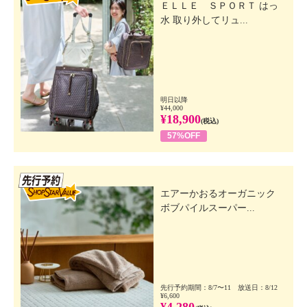
ＥＬＬＥ ＳＰＯＲＴ はっ
水 取り外してリュ...
明日以降
¥44,000
¥18,900
(税込)
57%OFF
先行SSV
エアーかおるオーガニック
ボブパイルスーパー...
先行予約期間：8/7〜11 放送日：8/12
¥6,600
¥4,280