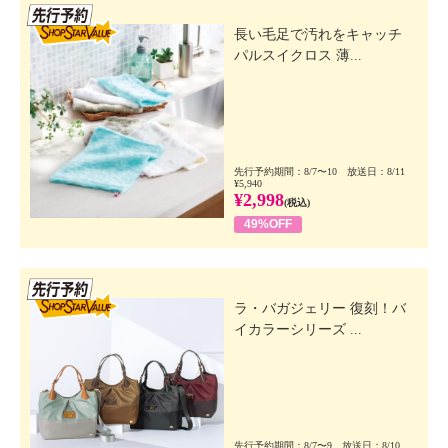
先行SSV
長い毛足で汚れをキャッチ
パルスイクロス 薄...
先行予約期間：8/7〜10 放送日：8/11
¥5,940
¥2,998
(税込)
49%OFF
先行SSV
ラ・バガジェリー 復刻！バ
イカラーシリーズ ...
先行予約期間：8/7〜9 放送日：8/10