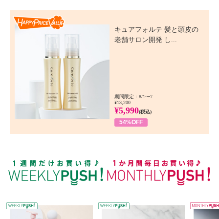
Happy Price Value
キュアフォルテ 髪と頭皮の
老舗サロン開発 し...
期間限定：8/1〜7
¥13,200
¥5,990
(税込)
54%OFF
WEEKLY PUSH
W