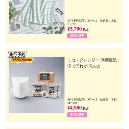
先行予約期間：8/7〜11 放送日：8/12
¥5,720
¥3,700
(税込)
35%OFF
先行SSV
ミセスクレンリー 高濃度洗
浄で汚れが 滝のよ...
先行予約期間：8/7〜12 放送日：8/13
¥12,800
¥4,980
(税込)
61%OFF