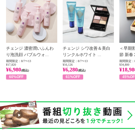
チェンジ 濃密潤いふんわ
チェンジ シワ改善＆美白
＜早期
り泡洗顔 バブルウォ...
リンクルホワイト ...
節 新春
期間限定：8/7〜13
期間限定：8/7〜13
期間限定：8
¥17,820
¥16,126
¥34,800
¥6,980
¥6,280
¥18,98
(税込)
(税込)
60%OFF
61%OFF
45%OF