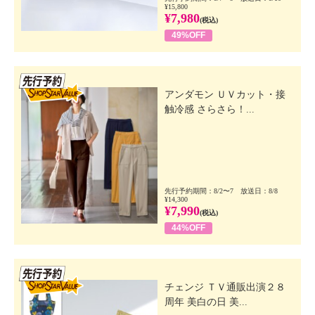
¥15,800
¥7,980
(税込)
49%OFF
先行SSV
アンダモン ＵＶカット・接
触冷感 さらさら！...
先行予約期間：8/2〜7 放送日：8/8
¥14,300
¥7,990
(税込)
44%OFF
先行SSV
チェンジ ＴＶ通販出演２８
周年 美白の日 美...