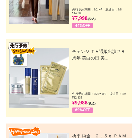
先行予約期間：8/2〜7 放送日：8/8
¥14,300
¥7,990
(税込)
44%OFF
先行SSV
チェンジ ＴＶ通販出演２８
周年 美白の日 美...
先行予約期間：7/27〜8/8 放送日：8/9
¥32,835
¥9,988
(税込)
69%OFF
Happy Price Value
祈平 純金 ２．５ｇ ＰＡＭ