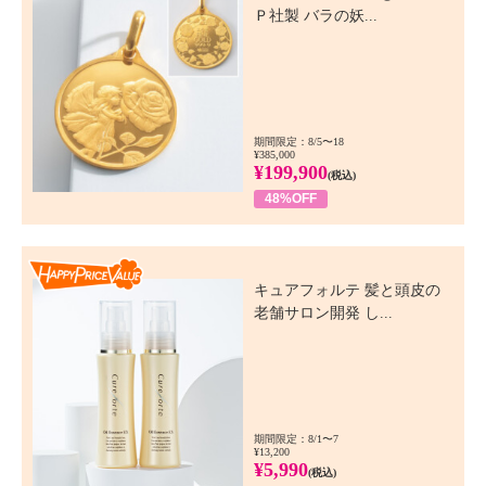
Ｐ社製 バラの妖...
期間限定：8/5〜18
¥385,000
¥199,900
(税込)
48%OFF
Happy Price Value
キュアフォルテ 髪と頭皮の
老舗サロン開発 し...
期間限定：8/1〜7
¥13,200
¥5,990
(税込)