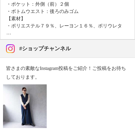
・ポケット：外側（前）２個
・ボトムウエスト：後ろのみゴム
【素材】
・ポリエステル７９％、レーヨン１６％、ポリウレタ
ン５％
【メンテナンス（絵表示ラベル）】
・洗濯機：可
#ショップチャンネル
・漂白処理：塩素系・酸素系漂白不可
・タンブル乾燥：不可
皆さまの素敵なInstagram投稿をご紹介！ご投稿をお待ち
・自然乾燥：日陰の吊り干し
・アイロン仕上げ：可（低温）
しております。
・ドライクリーニング：石油系ドライクリーニング可
・ウエットクリーニング：可
【メンテナンス（ケアラベル）】
・長時間照射による変退色注意
・単品洗い
・水や汗などによる色落ち、色移り注意
・摩擦による色落ち、色移り注意
・毛玉が生じるおそれあり