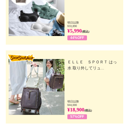
明日以降
¥10,890
¥5,990
(税込)
44%OFF
SHOP STAR VALUE
ＥＬＬＥ ＳＰＯＲＴ はっ
水 取り外してリュ...
明日以降
¥44,000
¥18,900
(税込)
57%OFF