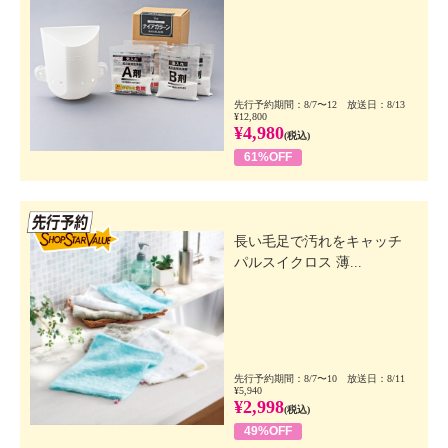
先行予約期間：8/7〜12 放送日：8/13
¥12,800
¥4,980
(税込)
61%OFF
先行SSV
長い毛足で汚れをキャッチ
パルスイクロス 薄...
先行予約期間：8/7〜10 放送日：8/11
¥5,940
¥2,998
(税込)
49%OFF