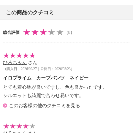
・ネット使用
この商品のクチコミ
【原産国（地）】
・中国製
総合評価
（8）
ひろちゃん
さん
（購入日：2026/02/27｜公開日：2026/03/23）
イロプライム カーブパンツ ネイビー
とても着心地が良いですし、色も良かったです。
シルエットも綺麗で合わせ易いです。
このお客様の他のクチコミを見る