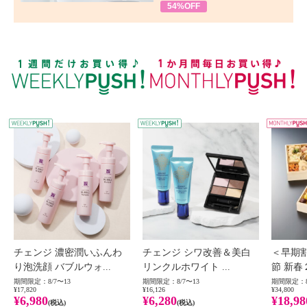
54%OFF
WEEKLY PUSH
W
チェンジ 濃密潤いふんわ
チェンジ シワ改善＆美白
＜早期
り泡洗顔 バブルウォ...
リンクルホワイト ...
節 新春
期間限定：8/7〜13
期間限定：8/7〜13
期間限定：8
¥17,820
¥16,126
¥34,800
¥6,980
¥6,280
¥18,98
(税込)
(税込)