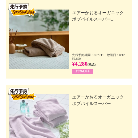
先行SSV
エアーかおるオーガニック
ボブパイルスーパー...
先行予約期間：8/7〜11 放送日：8/12
¥6,600
¥4,280
(税込)
35%OFF
先行SSV
エアーかおるオーガニック
ボブパイルスーパー...