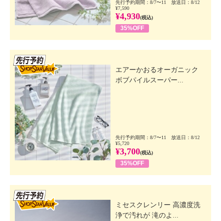
先行予約期間：8/7〜11 放送日：8/12
¥7,590
¥4,930
(税込)
35%OFF
先行SSV
エアーかおるオーガニック
ボブパイルスーパー...
先行予約期間：8/7〜11 放送日：8/12
¥5,720
¥3,700
(税込)
35%OFF
先行SSV
ミセスクレンリー 高濃度洗
浄で汚れが 滝のよ...