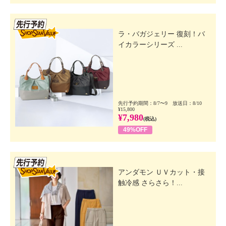
先行SSV
ラ・バガジェリー 復刻！バ
イカラーシリーズ ...
先行予約期間：8/7〜9 放送日：8/10
¥15,800
¥7,980
(税込)
49%OFF
先行SSV
アンダモン ＵＶカット・接
触冷感 さらさら！...