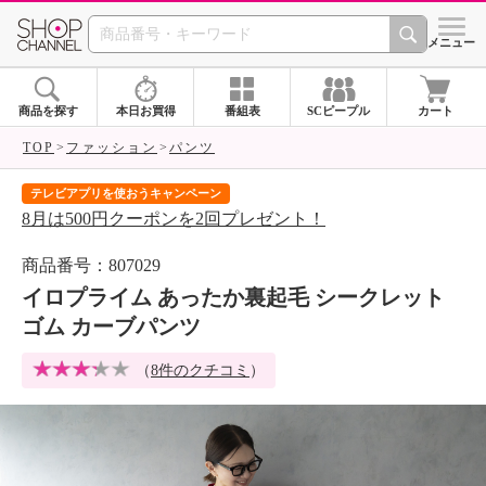
SHOP CHANNEL 
メニュー
商品を探す
本日お買得
番組表
SCピープル
カート
TOP
ファッション
パンツ
テレビアプリを使おうキャンペーン
届
8月は500円クーポンを2回プレゼント！
ご
商品番号：807029
イロプライム あったか裏起毛 シークレット
ゴム カーブパンツ
（
8件のクチコミ
）