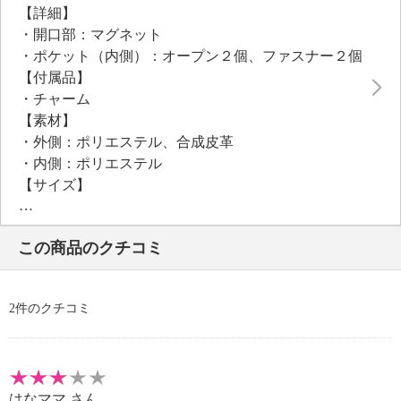
【詳細】
・開口部：マグネット
・ポケット（内側）：オープン２個、ファスナー２個
【付属品】
・チャーム
【素材】
・外側：ポリエステル、合成皮革
・内側：ポリエステル
【サイズ】
・約縦２６ｃｍ×最大横３３ｃｍ×マチ１４ｃｍ
・Ａ４サイズ：可
この商品のクチコミ
【重さ】
・約７５０ｇ
【個体差あり】
2件のクチコミ
・個体差あり
【原産国（地）】
・中国製
はなママ
さん