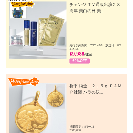
チェンジ ＴＶ通販出演２８
周年 美白の日 美...
先行予約期間：7/27〜8/8 放送日：8/9
¥32,835
¥9,988
(税込)
69%OFF
Happy Price Value
祈平 純金 ２．５ｇ ＰＡＭ
Ｐ社製 バラの妖...
期間限定：8/5〜18
¥385,000