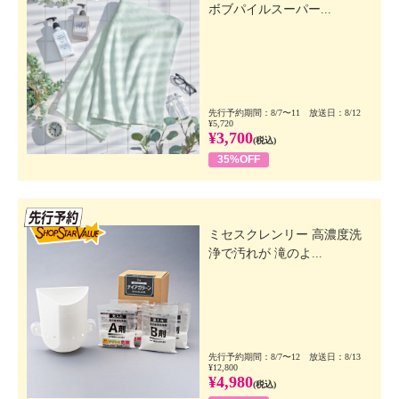
ボブパイルスーパー...
先行予約期間：8/7〜11 放送日：8/12
¥5,720
¥3,700
(税込)
35%OFF
先行SSV
ミセスクレンリー 高濃度洗
浄で汚れが 滝のよ...
先行予約期間：8/7〜12 放送日：8/13
¥12,800
¥4,980
(税込)