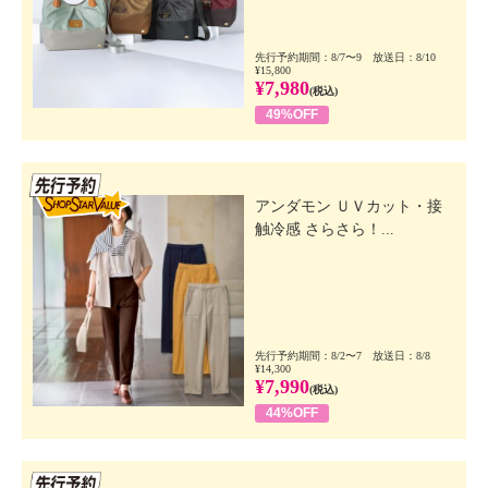
先行予約期間：8/7〜9 放送日：8/10
¥15,800
¥7,980
(税込)
49%OFF
先行SSV
アンダモン ＵＶカット・接
触冷感 さらさら！...
先行予約期間：8/2〜7 放送日：8/8
¥14,300
¥7,990
(税込)
44%OFF
先行SSV