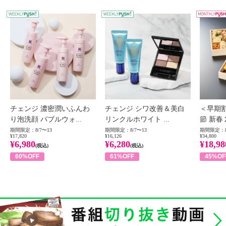
WEEKLY PUSH
W
チェンジ 濃密潤いふんわ
チェンジ シワ改善＆美白
＜早期
り泡洗顔 バブルウォ...
リンクルホワイト ...
節 新春
期間限定：8/7〜13
期間限定：8/7〜13
期間限定：8
¥17,820
¥16,126
¥34,800
¥6,980
¥6,280
¥18,98
(税込)
(税込)
60%OFF
61%OFF
45%OF