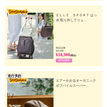
SHOP STAR VALUE
ＥＬＬＥ ＳＰＯＲＴ はっ
水 取り外してリュ...
明日以降
¥44,000
¥18,900
(税込)
57%OFF
先行SSV
エアーかおるオーガニック
ボブパイルスーパー...