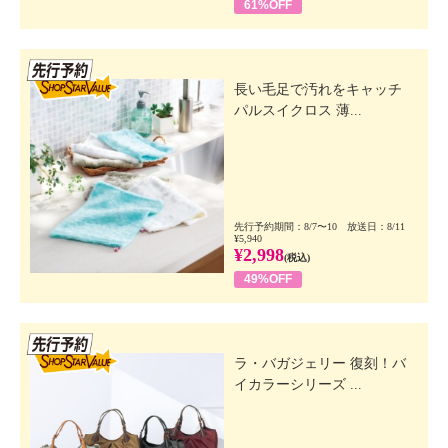
61%OFF
先行SSV
長い毛足で汚れをキャッチ
パルスイクロス 薄...
先行予約期間：8/7〜10 放送日：8/11
¥5,940
¥2,998
(税込)
49%OFF
先行SSV
ラ・バガジェリー 復刻！バ
イカラーシリーズ ...