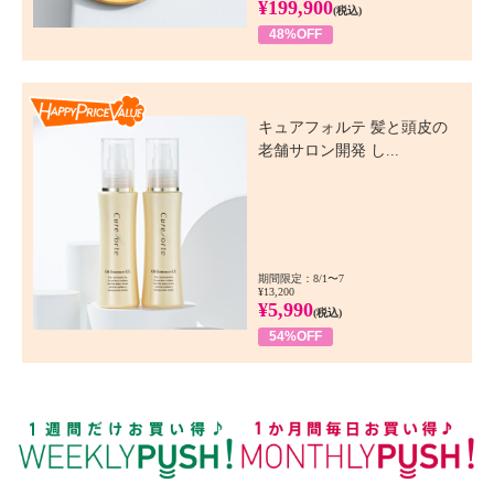
¥199,900
(税込)
48%OFF
Happy Price Value
キュアフォルテ 髪と頭皮の
老舗サロン開発 し...
期間限定：8/1〜7
¥13,200
¥5,990
(税込)
54%OFF