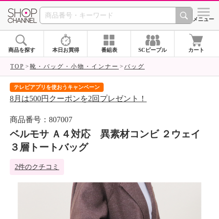
SHOP CHANNEL 
メニュー
商品を探す
本日お買得
番組表
SCピープル
カート
TOP
靴・バッグ・小物・インナー
バッグ
テレビアプリを使おうキャンペーン
届
8月は500円クーポンを2回プレゼント！
ご
商品番号：807007
ベルモサ Ａ４対応 異素材コンビ ２ウェイ
３層トートバッグ
2件のクチコミ