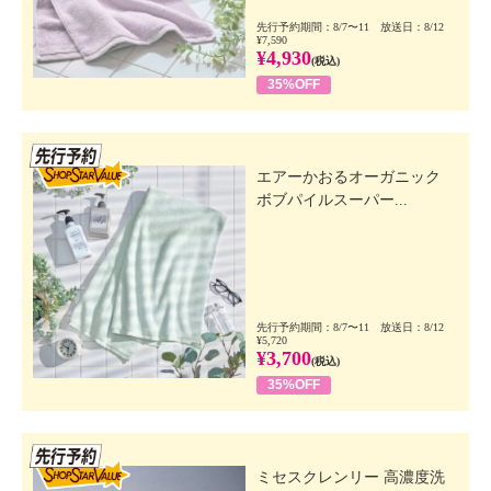
先行予約期間：8/7〜11 放送日：8/12
¥7,590
¥4,930
(税込)
35%OFF
先行SSV
エアーかおるオーガニック
ボブパイルスーパー...
先行予約期間：8/7〜11 放送日：8/12
¥5,720
¥3,700
(税込)
35%OFF
先行SSV
ミセスクレンリー 高濃度洗