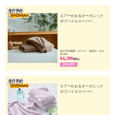
先行SSV
エアーかおるオーガニック
ボブパイルスーパー...
先行予約期間：8/7〜11 放送日：8/12
¥6,600
¥4,280
(税込)
35%OFF
先行SSV
エアーかおるオーガニック
ボブパイルスーパー...