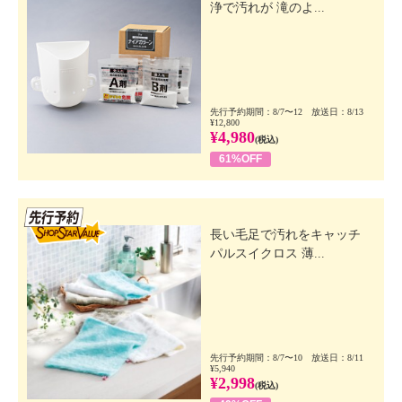
浄で汚れが 滝のよ...
先行予約期間：8/7〜12 放送日：8/13
¥12,800
¥4,980
(税込)
61%OFF
先行SSV
長い毛足で汚れをキャッチ
パルスイクロス 薄...
先行予約期間：8/7〜10 放送日：8/11
¥5,940
¥2,998
(税込)