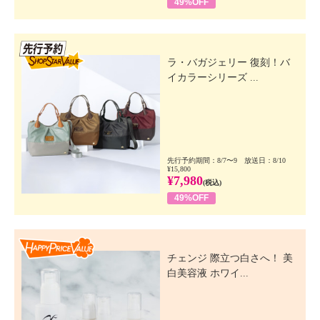
49%OFF
先行SSV
ラ・バガジェリー 復刻！バ
イカラーシリーズ ...
先行予約期間：8/7〜9 放送日：8/10
¥15,800
¥7,980
(税込)
49%OFF
Happy Price Value
チェンジ 際立つ白さへ！ 美
白美容液 ホワイ...