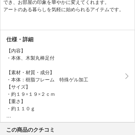
でき、お部屋の印象を華やかに変えてくれます。
アートのある暮らしを気軽に始められるアイテムです。
仕様・詳細
【内容】
・本体、木製丸棒足付
【素材・材質・成分】
・本体：樹脂フレーム 特殊ゲル加工
【サイズ】
・約１９×１９×２ｃｍ
【重さ】
・約１１０ｇ
【同梱書類】
・取扱説明書
この商品のクチコミ
【保証（有無）、保証期間】