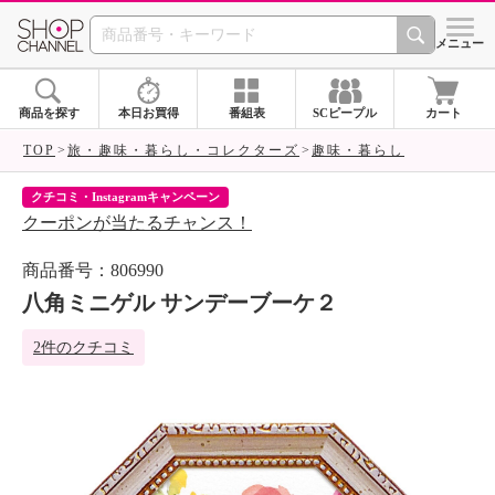
SHOP CHANNEL 
メニュー
商品を探す
本日お買得
番組表
SCピープル
カート
TOP
旅・趣味・暮らし・コレクターズ
趣味・暮らし
クチコミ・Instagramキャンペーン
ネ
クーポンが当たるチャンス！
ネ
商品番号：806990
八角ミニゲル サンデーブーケ２
2件のクチコミ