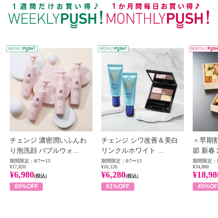
WEEKLY PUSH
W
チェンジ 濃密潤いふんわ
チェンジ シワ改善＆美白
＜早期
り泡洗顔 バブルウォ...
リンクルホワイト ...
節 新春
期間限定：8/7〜13
期間限定：8/7〜13
期間限定：8
¥17,820
¥16,126
¥34,800
¥6,980
¥6,280
¥18,98
(税込)
(税込)
60%OFF
61%OFF
45%OF