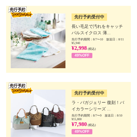
SSV先行
先行予約受付中
長い毛足で汚れをキャッチ
パルスイクロス 薄...
先行予約期間：8/7〜10 放送日：8/11
¥5,940
¥2,998
(税込)
49%OFF
SSV先行
先行予約受付中
ラ・バガジェリー 復刻！バ
イカラーシリーズ ...
先行予約期間：8/7〜9 放送日：8/10
¥15,800
¥7,980
(税込)
49%OFF