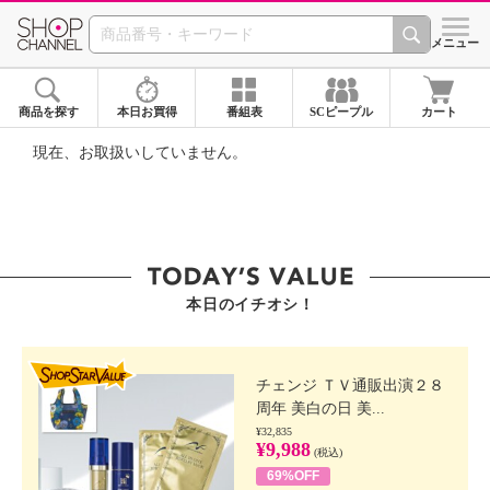
SHOP CHANNEL ショ
メニュー
商品を探す
本日お買得
番組表
SCピープル
カート
現在、お取扱いしていません。
本日のイチオシ！
SHOP STAR VALUE
チェンジ ＴＶ通販出演２８
周年 美白の日 美...
¥32,835
¥9,988
(税込)
69%OFF