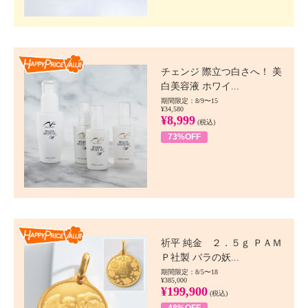
Happy Price value
チェンジ 際立つ白さへ！ 美
白美容液 ホワイ...
期間限定：8/9〜15
¥34,580
¥8,999
(税込)
73%OFF
Happy Price value
祈平 純金 ２．５ｇ ＰＡＭ
Ｐ社製 バラの妖...
期間限定：8/5〜18
¥385,000
¥199,900
(税込)