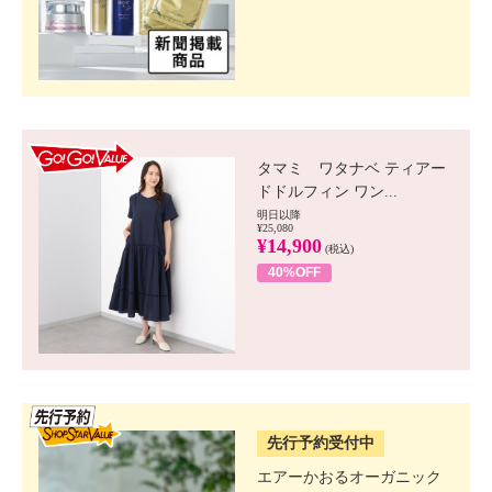
GO!GO! VALUE
タマミ ワタナベ ティアー
ドドルフィン ワン...
明日以降
¥25,080
¥14,900
(税込)
40%OFF
SSV先行
先行予約受付中
エアーかおるオーガニック