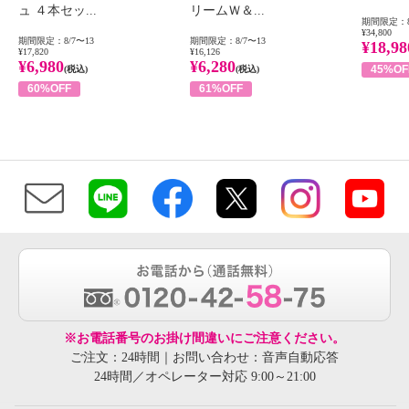
ュ ４本セッ...
リームＷ＆...
期間限定：8
¥34,800
期間限定：8/7〜13
期間限定：8/7〜13
¥18,98
¥17,820
¥16,126
¥6,980
¥6,280
45%OF
(税込)
(税込)
60%OFF
61%OFF
※お電話番号のお掛け間違いにご注意ください。
ご注文：24時間｜お問い合わせ：音声自動応答
24時間／オペレーター対応 9:00～21:00