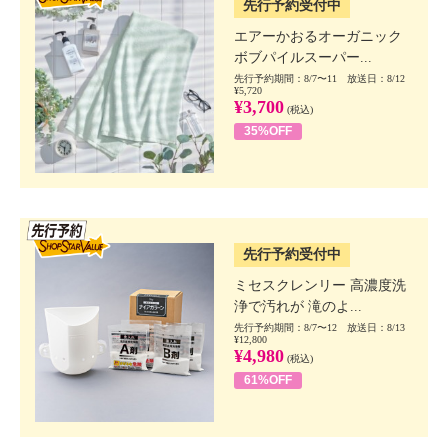
先行予約受付中
エアーかおるオーガニック
ボブパイルスーパー...
先行予約期間：8/7〜11 放送日：8/12
¥5,720
¥3,700
(税込)
35%OFF
SSV先行
先行予約受付中
ミセスクレンリー 高濃度洗
浄で汚れが 滝のよ...
先行予約期間：8/7〜12 放送日：8/13
¥12,800
¥4,980
(税込)
61%OFF