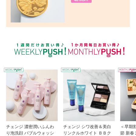
48%OFF
WEEKLY PUSH
W
チェンジ 濃密潤いふんわ
チェンジ シワ改善＆美白
＜早期
り泡洗顔 バブルウォッシ
リンクルホワイト ＢＢク
節 新