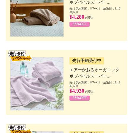
ボブパイルスーパー...
先行予約期間：8/7〜11 放送日：8/12
¥6,600
¥4,280
(税込)
35%OFF
SSV先行
先行予約受付中
エアーかおるオーガニック
ボブパイルスーパー...
先行予約期間：8/7〜11 放送日：8/12
¥7,590
¥4,930
(税込)
35%OFF
SSV先行