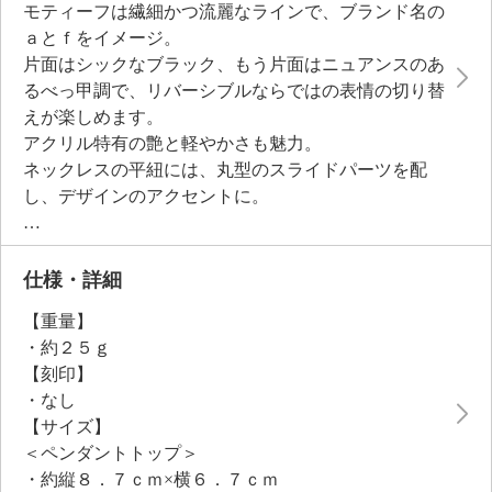
モティーフは繊細かつ流麗なラインで、ブランド名の
ａとｆをイメージ。
片面はシックなブラック、もう片面はニュアンスのあ
るべっ甲調で、リバーシブルならではの表情の切り替
えが楽しめます。
アクリル特有の艶と軽やかさも魅力。
ネックレスの平紐には、丸型のスライドパーツを配
し、デザインのアクセントに。
スライドパーツにはオリジナルロゴを彫刻し、細部ま
でこだわりました。
長さ調節が自在で、タートルネックにもシャツにも合
仕様・詳細
わせやすく、着こなしの幅が広がります。
【重量】
カジュアルでいてエレガントな佇まいは、コーディネ
・約２５ｇ
ートの主役にも、さりげないアクセントにもなりま
【刻印】
す。
・なし
【サイズ】
＜ペンダントトップ＞
・約縦８．７ｃｍ×横６．７ｃｍ