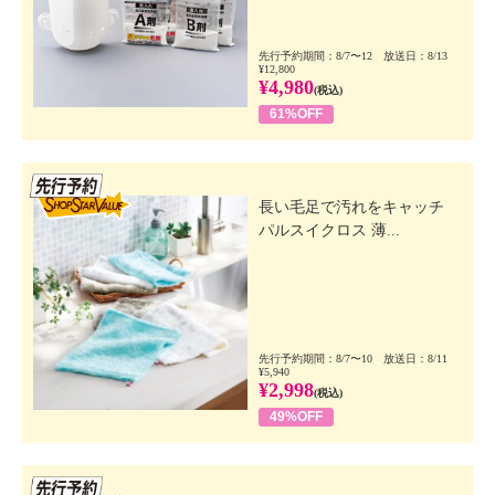
先行予約期間：8/7〜12 放送日：8/13
¥12,800
¥4,980
(税込)
61%OFF
先行SSV
長い毛足で汚れをキャッチ
パルスイクロス 薄...
先行予約期間：8/7〜10 放送日：8/11
¥5,940
¥2,998
(税込)
49%OFF
先行SSV