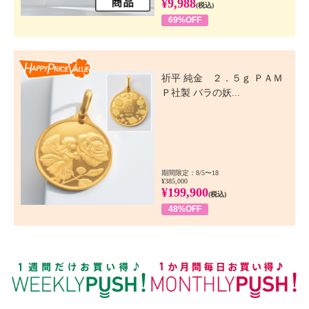
¥9,988
(税込)
69%OFF
Happy Price Value
祈平 純金 ２．５ｇ ＰＡＭ
Ｐ社製 バラの妖...
期間限定：8/5〜18
¥385,000
¥199,900
(税込)
48%OFF