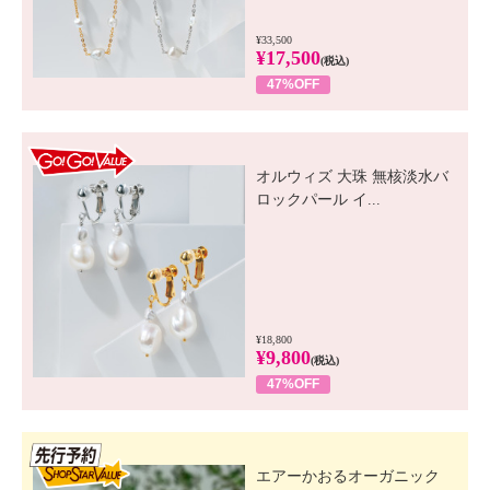
¥33,500
¥17,500
(税込)
47%OFF
GO! GO! VALUE
オルウィズ 大珠 無核淡水バ
ロックパール イ...
¥18,800
¥9,800
(税込)
47%OFF
先行SSV
エアーかおるオーガニック