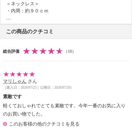
＜ネックレス＞
・内周：約９０ｃｍ
【使用素材】
・アクリル樹脂、合成繊維
この商品のクチコミ
【その他】
・個体差あり
【原産国（地）】
総合評価
（10）
・中国製
マリしゃん
さん
（購入日：2026/07/25｜公開日：2026/07/29）
素敵です
軽くておしゃれでとても素敵です。今年一番のお気に入り
のお買い物でした。
このお客様の他のクチコミを見る