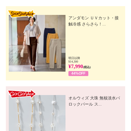
SHOP STAR VALUE
アンダモン ＵＶカット・接
触冷感 さらさら！...
明日以降
¥14,300
¥7,990
(税込)
44%OFF
GO! GO! VALUE
オルウィズ 大珠 無核淡水バ
ロックパール ス...