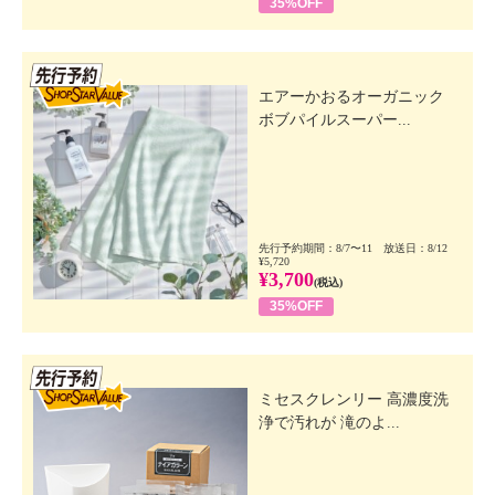
35%OFF
先行SSV
エアーかおるオーガニック
ボブパイルスーパー...
先行予約期間：8/7〜11 放送日：8/12
¥5,720
¥3,700
(税込)
35%OFF
先行SSV
ミセスクレンリー 高濃度洗
浄で汚れが 滝のよ...