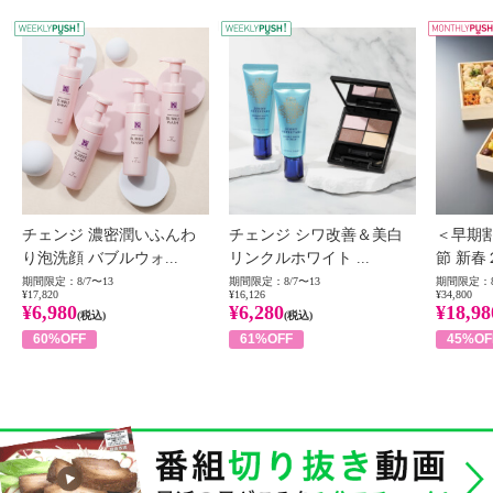
WEEKLY PUSH
W
チェンジ 濃密潤いふんわ
チェンジ シワ改善＆美白
＜早期
り泡洗顔 バブルウォ...
リンクルホワイト ...
節 新春
期間限定：8/7〜13
期間限定：8/7〜13
期間限定：8
¥17,820
¥16,126
¥34,800
¥6,980
¥6,280
¥18,98
(税込)
(税込)
60%OFF
61%OFF
45%OF