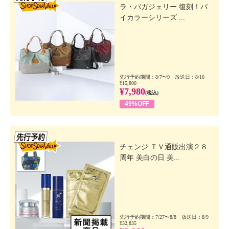
ラ・バガジェリー 復刻！バ
イカラーシリーズ ...
先行予約期間：8/7〜9 放送日：8/10
¥15,800
¥7,980
(税込)
49%OFF
先行SSV
チェンジ ＴＶ通販出演２８
周年 美白の日 美...
先行予約期間：7/27〜8/8 放送日：8/9
¥32,835