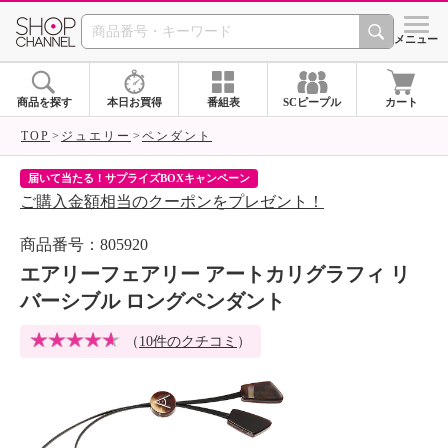
SHOP CHANNEL 
メニュー
商品を探す
本日お買得
番組表
SCピープル
カート
TOP
ジュエリー
ペンダント
届いて当たる！サプライズBOXキャンペーン
ク
ご購入金額相当のクーポンをプレゼント！
ク
商品番号：805920
エアリーフェアリー アートカリグラフィ リ
バーシブル ロングペンダント
（
10件のクチコミ
）