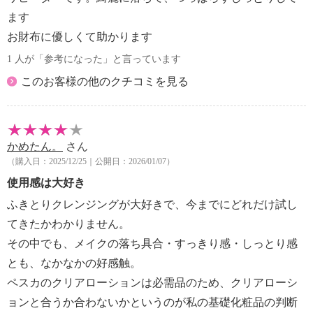
肌への摩擦を減らせるよう、タオル表面にエンボス加
ます
工をほどこし、吸水性が高く水滴をしっかりキャッチ
お財布に優しくて助かります
しながら、ゴワつかず優しい肌触りでをふき取りま
す。
1 人が「参考になった」と言っています
ロールタイプで好きな長さに切って使えます。
このお客様の他のクチコミを見る
化粧水を浸してマスクパック、マニュキュア落とし、
手洗い、汗拭き、さらに災害時まで幅広く活用。
Ｓ字フックやタオル掛けにつり下げれば洗面台もスッ
キリ、洗顔後の拭き取りのあとはそのまま洗面台もお
かめたん。
さん
掃除できて便利です。
（購入日：2025/12/25｜公開日：2026/01/07）
素材にもこだわり、レーヨン１００％で吸水性に優
使用感は大好き
れ、柔らかくなめらかな肌触り、さらりとした心地よ
ふきとりクレンジングが大好きで、今までにどれだけ試し
い使い心地です。
てきたかわかりません。
蛍光剤不使用。
その中でも、メイクの落ち具合・すっきり感・しっとり感
【保証（有無）、保証期間】
とも、なかなかの好感触。
・なし
ペスカのクリアローションは必需品のため、クリアローシ
【原産国（地）】
ョンと合うか合わないかというのが私の基礎化粧品の判断
・中国製