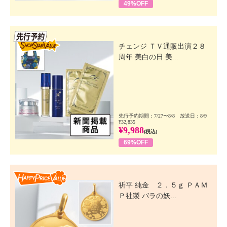
49%OFF
先行SSV
チェンジ ＴＶ通販出演２８
周年 美白の日 美...
先行予約期間：7/27〜8/8 放送日：8/9
¥32,835
¥9,988
(税込)
69%OFF
Happy Price Value
祈平 純金 ２．５ｇ ＰＡＭ
Ｐ社製 バラの妖...