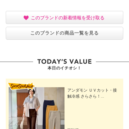
使いいただけます。
・ウォータプルーフタイプのメイクは通常のメイク落
としでは落ちにくいため、専用のリムーバーをご使用
このブランドの新着情報を受け取る
いただくことをおすすめいたします。
【全成分】
このブランドの商品一覧を見る
・水、ポリソルベート２０、デシルグルコシド、ポル
フィリジウムクルエンタムエキス、ワカメエキス、ク
リスマムマリチマムエキス、エリンギウムマリチムム
エキス、海塩、ＢＧ、トリ（カプリル酸／カプリン
酸）グリセリル、グリセリン、クエン酸、グルコン酸
本日のイチオシ！
Ｎａ、乳酸、ベンジルアルコール、香料
【使用上の注意事項】
SHOP STAR VALUE
・極端に高温又は低温の場所、直射日光のあたる場所
アンダモン ＵＶカット・接
には保管しないでください。
触冷感 さらさら！...
・使用後は必ずしっかり蓋をしめてください。
・傷やはれもの、湿しん等お肌に異常がある場合はお
使いにならないでください。
・お肌に異常が生じていないかよく注意してご使用く
ださい。