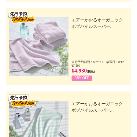
先行SSV
エアーかおるオーガニック
ボブパイルスーパー...
先行予約期間：8/7〜11 放送日：8/12
¥7,590
¥4,930
(税込)
35%OFF
先行SSV
エアーかおるオーガニック
ボブパイルスーパー...