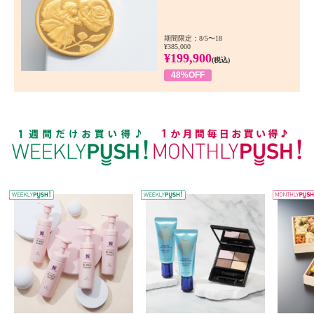
期間限定：8/5〜18
¥385,000
¥199,900
(税込)
48%OFF
WEEKLY PUSH
W