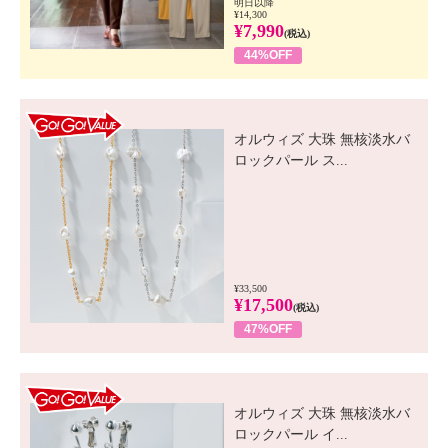
明日以降
¥14,300
・使用中、又は使用後日光にあたって赤み、はれ、か
¥7,990
(税込)
ゆみ、刺激、色抜け（白斑等）や黒ずみ等の異常が
44%OFF
あらわれた時は使用を中止し、皮膚科専門医等にご相
談されることをおすすめします。そのまま続けて お
使いになりますと症状を悪化させることがあります。
GO! GO! VALUE
・目に入った場合は直ちに洗い流し、専門医にご相談
オルウィズ 大珠 無核淡水バ
ロックパール ス...
ください。
・天然成分を配合しているため、製品中に浮遊物が見
られることがありますが、
安全性や品質に問題ありません。
【原産国（地）】
・フランス製
¥33,500
¥17,500
(税込)
※パッケージ表示は「メイク落とし」
47%OFF
GO! GO! VALUE
オルウィズ 大珠 無核淡水バ
ロックパール イ...