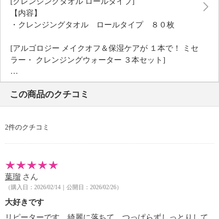
[クレンジングタオル ロールタイプ]
【内容】
・クレンジングタオル ロールタイプ ８０枚
[アルゴロジー メイクオフ＆保湿ケアが １本で！ ミセ
ラー・ クレンジングウォーター ３本セット]
【商品構成】
・ＡＬＧ クレンジングウォーター ２００ｍｌ×３
この商品のクチコミ
[アルゴロジー メイクオフ＆保湿ケアが １本で！ ミセ
ラー・ クレンジングウォーター ３本特別セット]の商
2件のクチコミ
品説明
「アルゴロジー メイクオフ＆保湿ケアが １本で！ ミ
セラー・ クレンジングウォーター ３本特別セット」
のご紹介です。
葉瑠
さん
（購入日：2026/02/14｜公開日：2026/02/26）
[クレンジングタオル ロールタイプ]の商品説明
美肌のための新習慣！ 毎日使うタオルの代わりに、
大好きです
使いきりタイプで衛生的なクレンジングタオル。
リピーターです。綺麗に落ちて、つっぱらずしっとりして