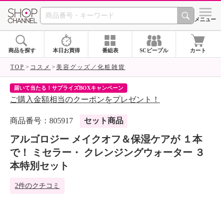
SHOP CHANNEL 
メニュー
商品を探す
本日お買得
番組表
SCピープル
カート
TOP
コスメ
美容グッズ／化粧雑貨
届いて当たる！サプライズBOXキャンペーン
ク
ご購入金額相当のクーポンをプレゼント！
ク
商品番号：805917
セット商品
アルゴロジー メイクオフ＆保湿ケアが １本
で！ ミセラー・ クレンジングウォーター ３
本特別セット
2件のクチコミ