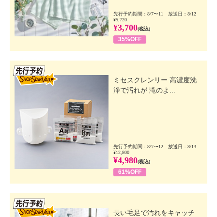
先行予約期間：8/7〜11 放送日：8/12
¥5,720
¥3,700
(税込)
35%OFF
先行SSV
ミセスクレンリー 高濃度洗
浄で汚れが 滝のよ...
先行予約期間：8/7〜12 放送日：8/13
¥12,800
¥4,980
(税込)
61%OFF
先行SSV
長い毛足で汚れをキャッチ