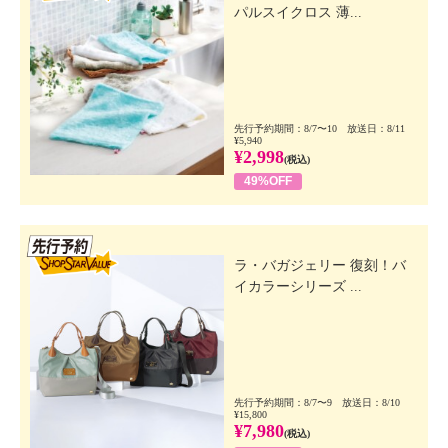
パルスイクロス 薄...
先行予約期間：8/7〜10 放送日：8/11
¥5,940
¥2,998
(税込)
49%OFF
先行SSV
ラ・バガジェリー 復刻！バ
イカラーシリーズ ...
先行予約期間：8/7〜9 放送日：8/10
¥15,800
¥7,980
(税込)