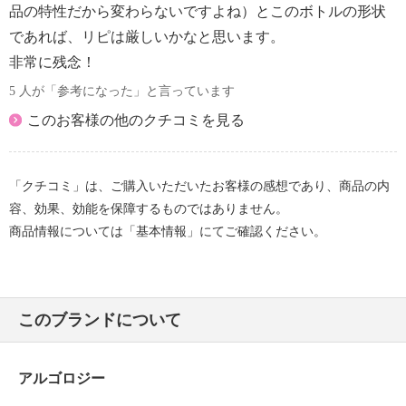
る）、フランス産で紅藻由来のポルフィリジウムクル
品の特性だから変わらないですよね）とこのボトルの形状
エンタムエキス（ツヤ）を配合しました。
であれば、リピは厳しいかなと思います。
保湿成分として乳酸も配合。
非常に残念！
フレッシュなマリンフローラルをイメージした香りで
す。
5 人が「参考になった」と言っています
＜配合／無配合表示＞
このお客様の他のクチコミを見る
ノンアルコール、タール系色素不使用
【内容量】
「クチコミ」は、ご購入いただいたお客様の感想であり、商品の内
・製品表示あり ２００ｍｌ
容、効果、効能を保障するものではありません。
【適用使用量（製品表示）】
商品情報については「基本情報」にてご確認ください。
・製品表示なし
【使用期間の目安】
・目安期間あり：約２ヶ月分 ※１日２回使用時、使
用方法により異なる
このブランドについて
【使用方法】
・コットンにたっぷりと含ませたあとメイクによくな
じませ、こすらず優しく拭き取ってください。
アルゴロジー
・朝の洗顔ウォーター（ふきとり化粧水）としてもお