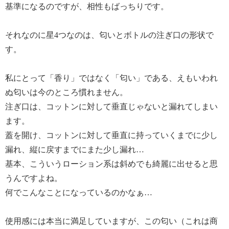
基準になるのですが、相性もばっちりです。
[アルゴロジー メイクオフ＆保湿ケアが １本で！ ミセ
ラー・ クレンジングウォーター ３本セット]の商品説
それなのに星4つなのは、匂いとボトルの注ぎ口の形状で
明
す。
＜アルゴロジー＞より、メイクオフと、しっとりとし
た潤いを与える保湿ケアが同時にできる拭き取り用メ
私にとって「香り」ではなく「匂い」である、えもいわれ
イク落とし３本セットです。
ぬ匂いは今のところ慣れません。
クレンジング成分として植物由来のデシルグルコシド
注ぎ口は、コットンに対して垂直じゃないと漏れてしまい
を配合しています。
毛穴の汚れやくすみの原因となる古い角質も拭き取る
ます。
ことで簡単にオフし、お肌にツヤを与えます。
蓋を開け、コットンに対して垂直に持っていくまでに少し
独自仕様＆配合の海洋性プレミックス成分“ＡＬＧＯ
漏れ、縦に戻すまでにまた少し漏れ…
４”として、フランス・ブルターニュ産で塩生植物由
基本、こういうローション系は斜めでも綺麗に出せると思
来の幹細胞を抽出、凍結乾燥・粉末化したクリスマム
うんですよね。
マリチマムエキス（潤い）とエリンギウムマリチムム
何でこんなことになっているのかなぁ…
エキス（ハリ）、フランス・ブルターニュ産で先端海
藻細胞培養技術を用いたウンダリア ピンナティフィ
ダ配偶体エキス（ワカメエキス）（お肌を保護す
使用感には本当に満足していますが、この匂い（これは商