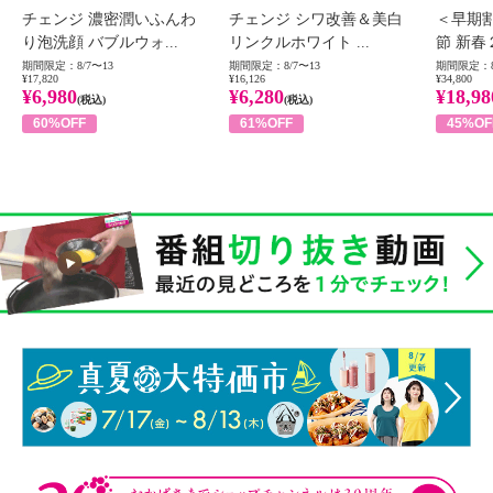
チェンジ 濃密潤いふんわ
チェンジ シワ改善＆美白
＜早期
り泡洗顔 バブルウォ...
リンクルホワイト ...
節 新春
期間限定：8/7〜13
期間限定：8/7〜13
期間限定：8
¥17,820
¥16,126
¥34,800
¥6,980
¥6,280
¥18,98
(税込)
(税込)
60%OFF
61%OFF
45%OF