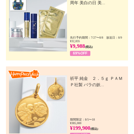
周年 美白の日 美...
先行予約期間：7/27〜8/8 放送日：8/9
¥32,835
¥9,988
(税込)
69%OFF
Happy Price Value
祈平 純金 ２．５ｇ ＰＡＭ
Ｐ社製 バラの妖...
期間限定：8/5〜18
¥385,000
¥199,900
(税込)