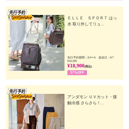
先行SSV
ＥＬＬＥ ＳＰＯＲＴ はっ
水 取り外してリュ...
先行予約期間：8/4〜6 放送日：8/7
¥44,000
¥18,900
(税込)
57%OFF
先行SSV
アンダモン ＵＶカット・接
触冷感 さらさら！...