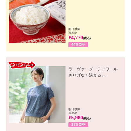
明日以降
¥8,640
¥4,770
(税込)
44%OFF
GO! GO! VALUE
ラ ヴァーグ デトワール
さりげなく決まる ...
明日以降
¥9,900
¥5,980
(税込)
39%OFF