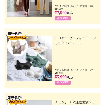
先行予約期間：8/2〜7 放送日：8/8
¥14,300
¥7,990
(税込)
44%OFF
先行SSV
スロギー ゼロフィール エブ
リデイ ハーフト...
先行予約期間：8/1〜6 放送日：8/7
¥10,890
¥5,990
(税込)
44%OFF
先行SSV
チェンジ ＴＶ通販出演２８