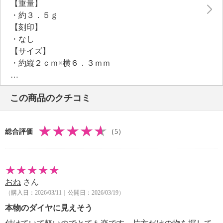
【重量】
着。
・約３．５ｇ
自然にフィットする位置がベストポジションです。
【刻印】
・なし
【サイズ】
・約縦２ｃｍ×横６．３ｍｍ
【使用素材】
・真鍮
この商品のクチコミ
【メッキ素材】
・材質：シルバートーンコート
【その他】
総合評価
（5）
・個体差あり
【原産国（地）】
・日本製
おね
さん
（購入日：2026/03/11｜公開日：2026/03/19）
本物のダイヤに見えそう