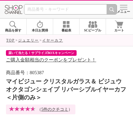
SHOP CHANNEL 
メニュー
商品を探す
本日お買得
番組表
SCピープル
カート
TOP
ジュエリー
イヤーカフ
届いて当たる！サプライズBOXキャンペーン
ク
ご購入金額相当のクーポンをプレゼント！
ク
商品番号：805387
マイビジュー クリスタルガラス＆ ビジュウ
オクタゴンシェイプ リバーシブルイヤーカフ
＜片側のみ＞
（
5件のクチコミ
）