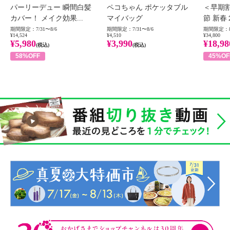
パーリーデュー 瞬間白髪
ペコちゃん ポケッタブル
＜早期
カバー！ メイク効果...
マイバッグ
節 新春
期間限定：7/31〜8/6
期間限定：7/31〜8/6
期間限定：8
¥14,524
¥4,510
¥34,800
¥5,980
¥3,990
¥18,98
(税込)
(税込)
58%OFF
45%OF