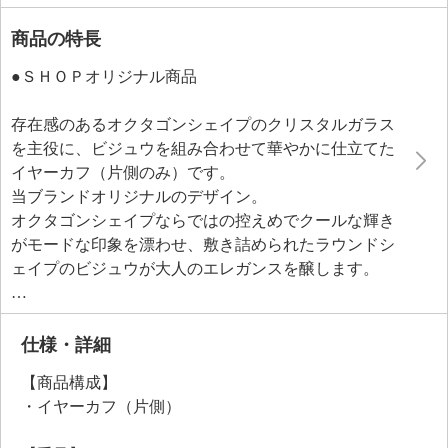
商品の特長
●ＳＨＯＰオリジナル商品
存在感のあるオクタゴンシェイプのクリスタルガラス
を主役に、ビジュウを組み合わせて華やかに仕立てた
イヤーカフ（片側のみ）です。
当ブランドオリジナルのデザイン。
オクタゴンシェイプならではの控えめでクールな輝き
がモードな印象を漂わせ、敷き詰められたラウンドシ
ェイプのビジュウが大人のエレガンスを醸します。
表裏で異なる表情が楽しめる、うれしいリバーシブル
仕様。
サイズが合えばピンキーリングとしてもお使いいただ
仕様・詳細
けます。
【商品構成】
お手持ちのイヤリング／ピアスと重ね着けしても素敵
・イヤーカフ（片側）
です。
耳の上部からそっと滑らせて差し込むだけの簡単装