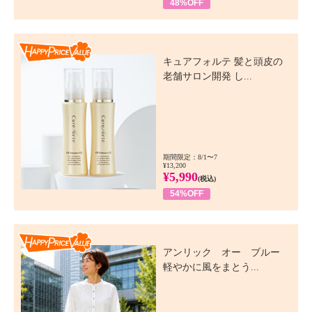
48%OFF
Happy Price Value
キュアフォルテ 髪と頭皮の
老舗サロン開発 し...
期間限定：8/1〜7
¥13,200
¥5,990
(税込)
54%OFF
Happy Price Value
アンリック オー ブルー
軽やかに風をまとう...