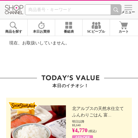
SHOP CHANNEL ショ
メニュー
商品を探す
本日お買得
番組表
SCピープル
カート
現在、お取扱いしていません。
本日のイチオシ！
SHOP STAR VALUE
北アルプスの天然水仕立て
ふんわりごはん 富...
明日以降
¥8,640
¥4,770
(税込)
44%OFF