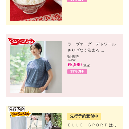
GO!GO! VALUE
ラ ヴァーグ デトワール
さりげなく決まる ...
明日以降
¥9,900
¥5,980
(税込)
39%OFF
SSV先行
先行予約受付中
ＥＬＬＥ ＳＰＯＲＴ はっ