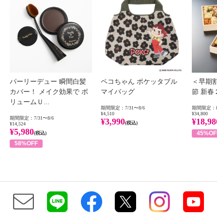
パーリーデュー 瞬間白髪
ペコちゃん ポケッタブル
＜早期
カバー！ メイク効果で ボ
マイバッグ
節 新
リュームＵ...
期間限定：7/31〜8/6
期間限定：8
¥4,510
¥34,800
期間限定：7/31〜8/6
¥3,990
¥18,98
(税込)
¥14,524
¥5,980
45%OF
(税込)
58%OFF