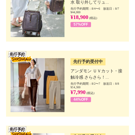
水 取り外してリュ...
先行予約期間：8/4〜6 放送日：8/7
¥44,000
¥18,900
(税込)
57%OFF
SSV先行
先行予約受付中
アンダモン ＵＶカット・接
触冷感 さらさら！...
先行予約期間：8/2〜7 放送日：8/8
¥14,300
¥7,990
(税込)
44%OFF
SSV先行