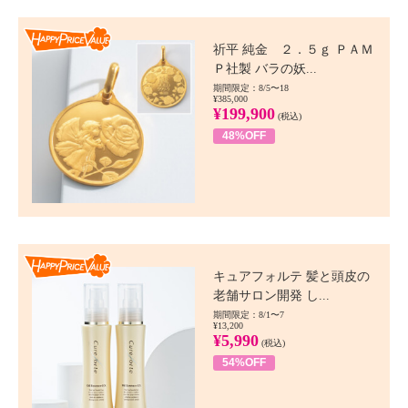
Happy Price value
祈平 純金 ２．５ｇ ＰＡＭ
Ｐ社製 バラの妖...
期間限定：8/5〜18
¥385,000
¥199,900
(税込)
48%OFF
Happy Price value
キュアフォルテ 髪と頭皮の
老舗サロン開発 し...
期間限定：8/1〜7
¥13,200
¥5,990
(税込)
54%OFF