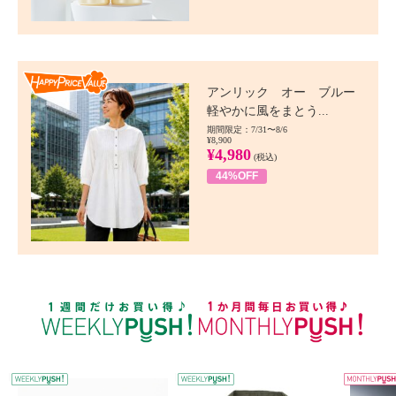
Happy Price value
アンリック オー ブルー
軽やかに風をまとう...
期間限定：7/31〜8/6
¥8,900
¥4,980
(税込)
44%OFF
WEEKLY PUSH
W