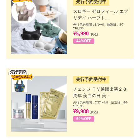
先行予約受付中
スロギー ゼロフィール エブ
リデイ ハーフト...
先行予約期間：8/1〜6 放送日：8/7
¥10,890
¥5,990
(税込)
44%OFF
SSV先行
先行予約受付中
チェンジ ＴＶ通販出演２８
周年 美白の日 美...
先行予約期間：7/27〜8/8 放送日：8/9
¥32,835
¥9,988
(税込)
69%OFF