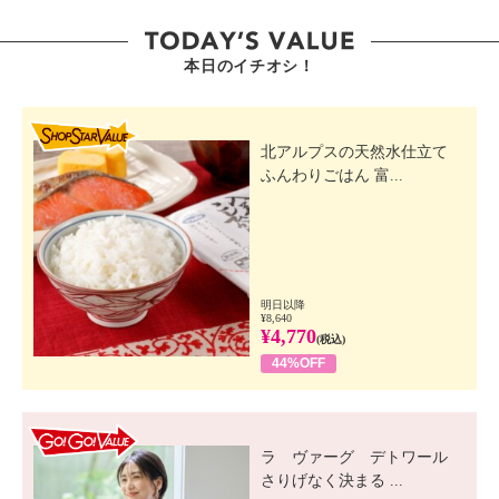
本日のイチオシ！
SHOP STAR VALUE
北アルプスの天然水仕立て
ふんわりごはん 富...
明日以降
¥8,640
¥4,770
(税込)
44%OFF
GO! GO! VALUE
ラ ヴァーグ デトワール
さりげなく決まる ...