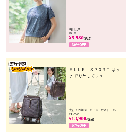
明日以降
¥9,900
¥5,980
(税込)
39%OFF
先行SSV
ＥＬＬＥ ＳＰＯＲＴ はっ
水 取り外してリュ...
先行予約期間：8/4〜6 放送日：8/7
¥44,000
¥18,900
(税込)
57%OFF