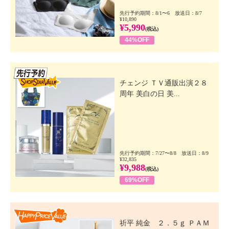
先行予約期間：8/1〜6 放送日：8/7
¥10,890
¥5,990
(税込)
44%OFF
先行SSV
チェンジ ＴＶ通販出演２８
周年 美白の日 美...
先行予約期間：7/27〜8/8 放送日：8/9
¥32,835
¥9,988
(税込)
69%OFF
Happy Price Value
祈平 純金 ２．５ｇ ＰＡＭ