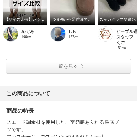
【サイズ比較】いつものサイズがおすすめ
つま先から足首まであたたかい！！
ズッカクラブ
めぐみ
Lily
ピープル
166cm
157cm
スタッフ
んご
159cm
一覧を見る
この商品について
商品の特長
スエード調素材を使用した、季節感あふれる厚底ブー
ツです。
ファスナーなしでスポンと履ける楽ちん設計。