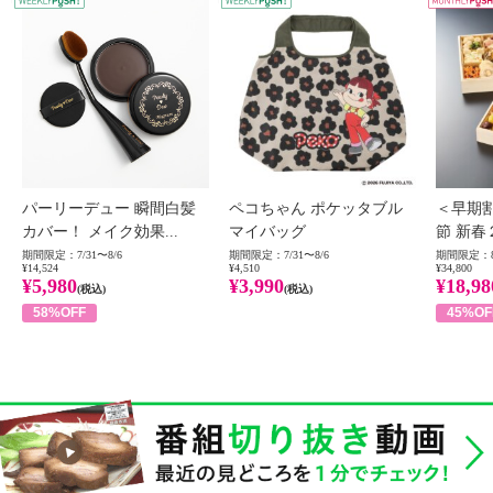
WEEKLY PUSH
W
パーリーデュー 瞬間白髪
ペコちゃん ポケッタブル
＜早期
カバー！ メイク効果...
マイバッグ
節 新春
期間限定：7/31〜8/6
期間限定：7/31〜8/6
期間限定：8
¥14,524
¥4,510
¥34,800
¥5,980
¥3,990
¥18,98
(税込)
(税込)
58%OFF
45%OF