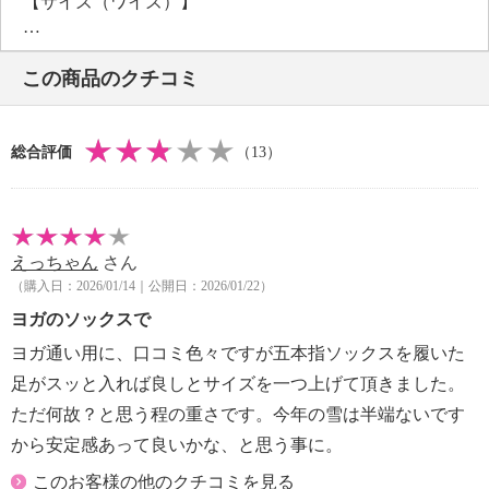
【サイズ（ワイズ）】
・３Ｅ
【サイズ（その他）】
この商品のクチコミ
・ヒールの高さ：約５．５ｃｍ
・前底厚み：約３ｃｍ
・前側着地点厚み：約３．５ｃｍ
総合評価
（13）
・高低差：約２ｃｍ
・履き口（内周）：約３０ｃｍ
・ブーツ丈：約１０ｃｍ
【重さ】
えっちゃん
さん
・片足約４６５ｇ（サイズにより多少の差異あり）
（購入日：2026/01/14｜公開日：2026/01/22）
【メンテナンス】
・摩擦による色落ち、色移り注意
ヨガのソックスで
【原産国（地）】
ヨガ通い用に、口コミ色々ですが五本指ソックスを履いた
・中国製
足がスッと入れば良しとサイズを一つ上げて頂きました。
ただ何故？と思う程の重さです。今年の雪は半端ないです
【目安サイズ】
から安定感あって良いかな、と思う事に。
表記：Ｓ
対応サイズ：２２．５ｃｍ
このお客様の他のクチコミを見る