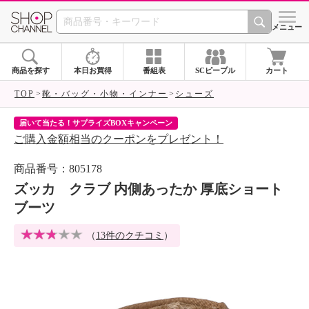
SHOP CHANNEL 
メニュー
商品を探す
本日お買得
番組表
SCピープル
カート
TOP
靴・バッグ・小物・インナー
シューズ
届いて当たる！サプライズBOXキャンペーン
ク
ご購入金額相当のクーポンをプレゼント！
ク
商品番号：805178
ズッカ クラブ 内側あったか 厚底ショート
ブーツ
（
13件のクチコミ
）