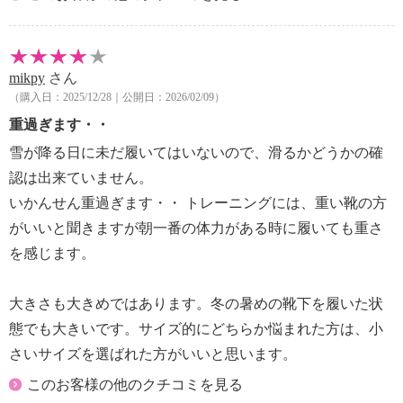
表記：Ｍ
対応サイズ：２３．０ｃｍ〜２３．５ｃｍ
mikpy
さん
表記：Ｌ
（購入日：2025/12/28｜公開日：2026/02/09）
対応サイズ：２４．０ｃｍ
重過ぎます・・
雪が降る日に未だ履いてはいないので、滑るかどうかの確
表記：ＬＬ
認は出来ていません。
対応サイズ：２４．５ｃｍ
いかんせん重過ぎます・・ トレーニングには、重い靴の方
がいいと聞きますが朝一番の体力がある時に履いても重さ
を感じます。
大きさも大きめではあります。冬の暑めの靴下を履いた状
態でも大きいです。サイズ的にどちらか悩まれた方は、小
さいサイズを選ばれた方がいいと思います。
このお客様の他のクチコミを見る