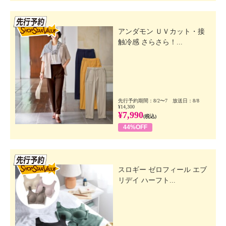
先行SSV
アンダモン ＵＶカット・接
触冷感 さらさら！...
先行予約期間：8/2〜7 放送日：8/8
¥14,300
¥7,990
(税込)
44%OFF
先行SSV
スロギー ゼロフィール エブ
リデイ ハーフト...