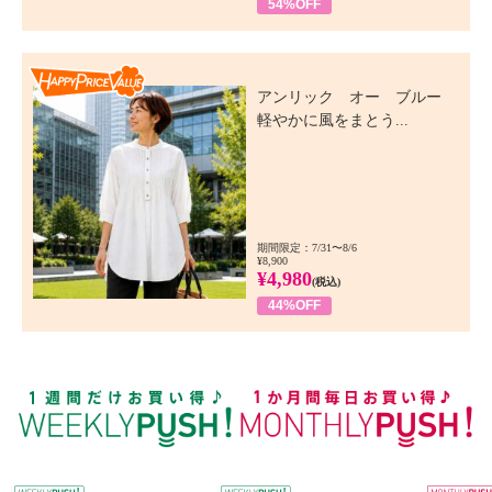
54%OFF
Happy Price Value
アンリック オー ブルー
軽やかに風をまとう...
期間限定：7/31〜8/6
¥8,900
¥4,980
(税込)
44%OFF