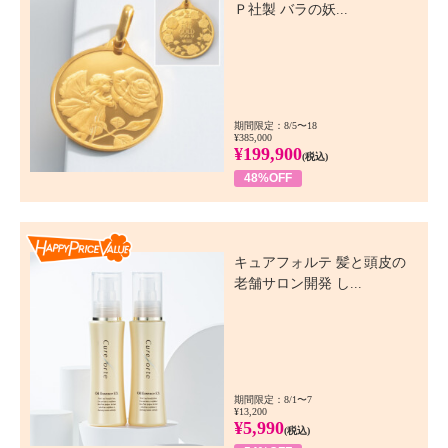
Ｐ社製 バラの妖...
期間限定：8/5〜18
¥385,000
¥199,900
(税込)
48%OFF
Happy Price Value
キュアフォルテ 髪と頭皮の
老舗サロン開発 し...
期間限定：8/1〜7
¥13,200
¥5,990
(税込)