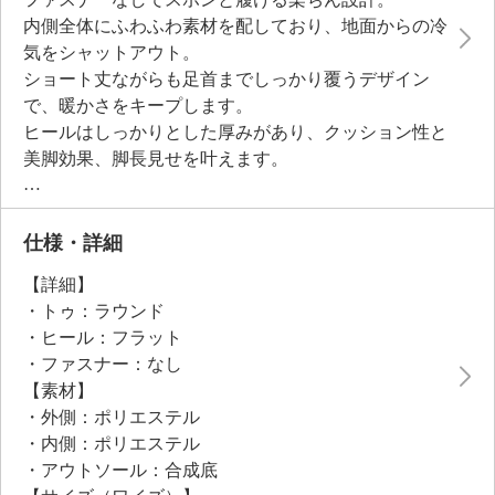
内側全体にふわふわ素材を配しており、地面からの冷
気をシャットアウト。
ショート丈ながらも足首までしっかり覆うデザイン
で、暖かさをキープします。
ヒールはしっかりとした厚みがあり、クッション性と
美脚効果、脚長見せを叶えます。
ワイドヒールによる安定感もあり、足を入れてみると
程良く軽さを感じられるのもポイント。
底裏には滑り止めの凹凸パターンを採用し、滑りにく
仕様・詳細
いよう考慮しました。
【詳細】
・トゥ：ラウンド
●中間サイズや迷った場合はワンサイズ上をおすすめ
・ヒール：フラット
・ファスナー：なし
【素材】
・外側：ポリエステル
・内側：ポリエステル
・アウトソール：合成底