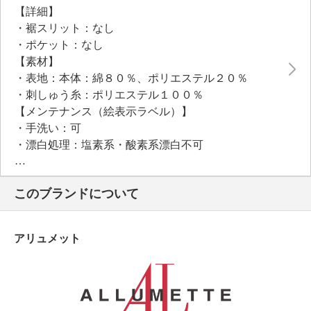
【詳細】
・裾スリット：なし
・ポケット：なし
【素材】
・表地：本体：綿８０％、ポリエステル２０％
・刺しゅう糸：ポリエステル１００％
【メンテナンス（絵表示ラベル）】
・手洗い：可
・漂白処理：塩素系・酸素系漂白不可
・タンブル乾燥：不可
・自然乾燥：日陰の吊り干し
このブランドについて
・アイロン仕上げ：可（低温）
・ドライクリーニング：石油系ドライクリーニング可
・ウエットクリーニング：可
アリュメット
【個体差あり】
・個体差あり
【原産国（地）】
・中国製