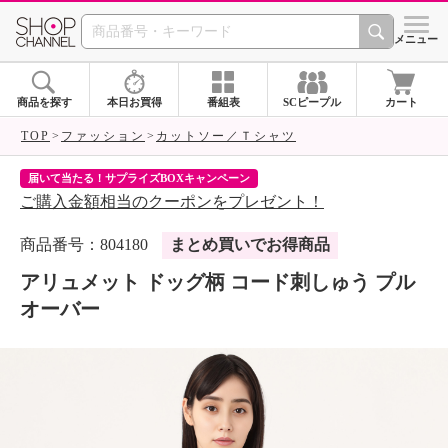
SHOP CHANNEL 
メニュー
商品を探す
本日お買得
番組表
SCピープル
カート
TOP
ファッション
カットソー／Ｔシャツ
届いて当たる！サプライズBOXキャンペーン
ク
ご購入金額相当のクーポンをプレゼント！
ク
商品番号：804180
まとめ買いでお得商品
アリュメット ドッグ柄 コード刺しゅう プル
オーバー