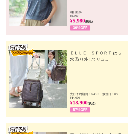
明日以降
¥9,900
¥5,980
(税込)
39%OFF
先行SSV
ＥＬＬＥ ＳＰＯＲＴ はっ
水 取り外してリュ...
先行予約期間：8/4〜6 放送日：8/7
¥44,000
¥18,900
(税込)
57%OFF
先行SSV