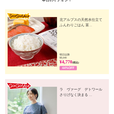
本日のイチオシ！
SHOP STAR VALUE
北アルプスの天然水仕立て
ふんわりごはん 富...
明日以降
¥8,640
¥4,770
(税込)
44%OFF
GO! GO! VALUE
ラ ヴァーグ デトワール
さりげなく決まる ...