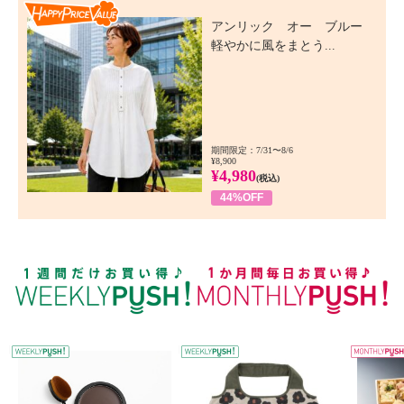
Happy Price Value
アンリック オー ブルー
軽やかに風をまとう...
期間限定：7/31〜8/6
¥8,900
¥4,980
(税込)
44%OFF
WEEKLY PUSH
W