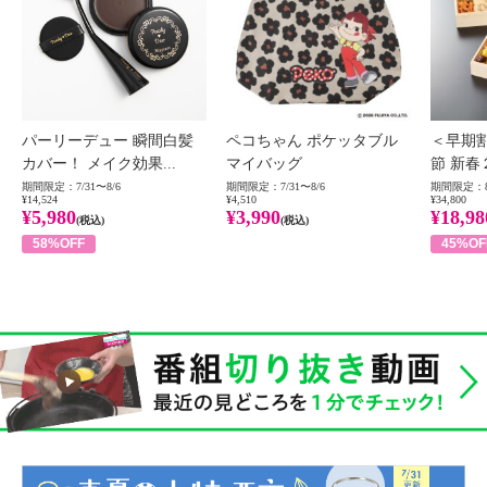
パーリーデュー 瞬間白髪
ペコちゃん ポケッタブル
＜早期
カバー！ メイク効果...
マイバッグ
節 新春
期間限定：7/31〜8/6
期間限定：7/31〜8/6
期間限定：8
¥14,524
¥4,510
¥34,800
¥5,980
¥3,990
¥18,98
(税込)
(税込)
58%OFF
45%OF