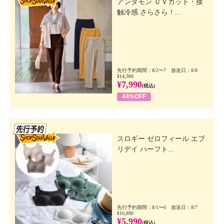
アンダモン ＵＶカット・接
触冷感 さらさら！...
先行予約期間：8/2〜7 放送日：8/8
¥14,300
¥7,990
(税込)
44%OFF
先行SSV
スロギー ゼロフィール エブ
リデイ ハーフト...
先行予約期間：8/1〜6 放送日：8/7
¥10,890
¥5,990
(税込)