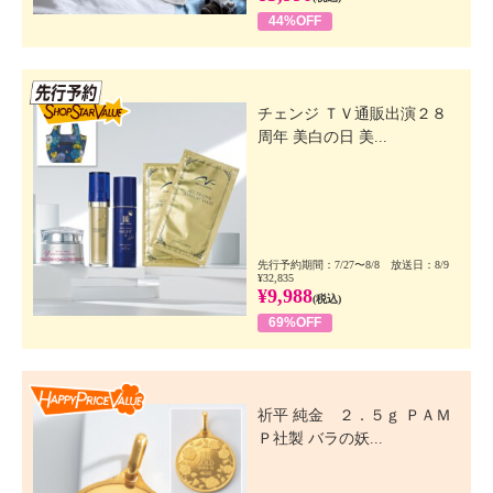
44%OFF
先行SSV
チェンジ ＴＶ通販出演２８
周年 美白の日 美...
先行予約期間：7/27〜8/8 放送日：8/9
¥32,835
¥9,988
(税込)
69%OFF
Happy Price Value
祈平 純金 ２．５ｇ ＰＡＭ
Ｐ社製 バラの妖...