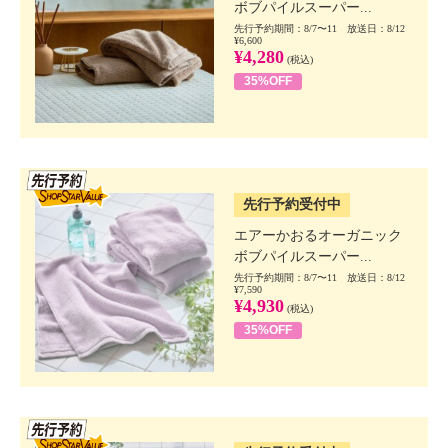
ボブパイルスーパー...
先行予約期間：8/7〜11 放送日：8/12
¥6,600
¥4,280
(税込)
35%OFF
SSV先行
先行予約受付中
エアーかおるオーガニック
ボブパイルスーパー...
先行予約期間：8/7〜11 放送日：8/12
¥7,590
¥4,930
(税込)
35%OFF
SSV先行