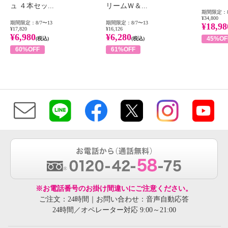
ュ ４本セッ...
リームＷ＆...
期間限定：8
¥34,800
期間限定：8/7〜13
期間限定：8/7〜13
¥18,98
¥17,820
¥16,126
¥6,980
¥6,280
45%OF
(税込)
(税込)
60%OFF
61%OFF
※お電話番号のお掛け間違いにご注意ください。
ご注文：24時間｜お問い合わせ：音声自動応答
24時間／オペレーター対応 9:00～21:00