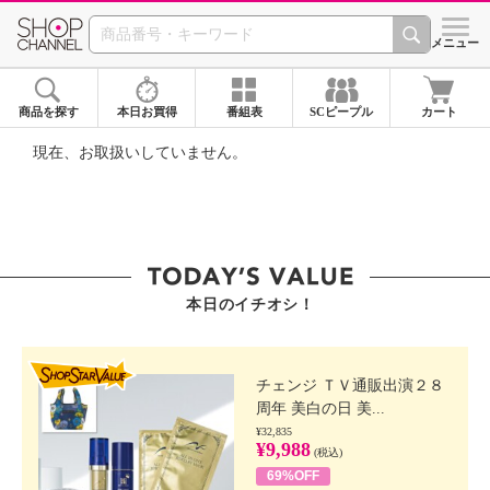
SHOP CHANNEL ショ
メニュー
商品を探す
本日お買得
番組表
SCピープル
カート
現在、お取扱いしていません。
本日のイチオシ！
SHOP STAR VALUE
チェンジ ＴＶ通販出演２８
周年 美白の日 美...
¥32,835
¥9,988
(税込)
69%OFF