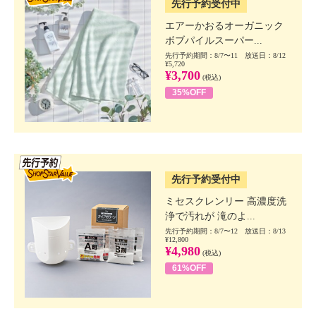
先行予約受付中
エアーかおるオーガニック
ボブパイルスーパー...
先行予約期間：8/7〜11 放送日：8/12
¥5,720
¥3,700
(税込)
35%OFF
SSV先行
先行予約受付中
ミセスクレンリー 高濃度洗
浄で汚れが 滝のよ...
先行予約期間：8/7〜12 放送日：8/13
¥12,800
¥4,980
(税込)
61%OFF