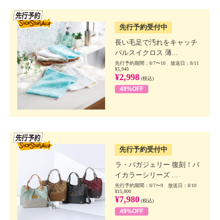
SSV先行
先行予約受付中
長い毛足で汚れをキャッチ
パルスイクロス 薄...
先行予約期間：8/7〜10 放送日：8/11
¥5,940
¥2,998
(税込)
49%OFF
SSV先行
先行予約受付中
ラ・バガジェリー 復刻！バ
イカラーシリーズ ...
先行予約期間：8/7〜9 放送日：8/10
¥15,800
¥7,980
(税込)
49%OFF