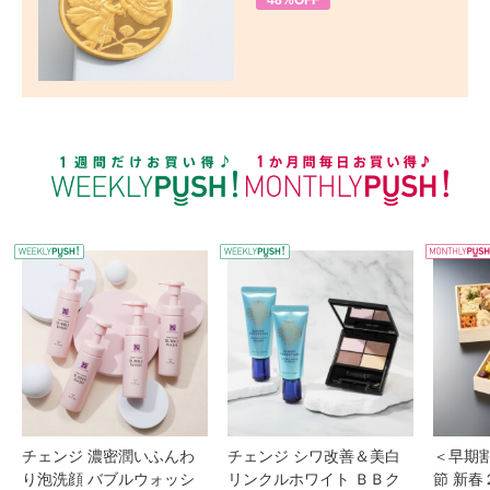
48%OFF
WEEKLY PUSH
W
チェンジ 濃密潤いふんわ
チェンジ シワ改善＆美白
＜早期
り泡洗顔 バブルウォッシ
リンクルホワイト ＢＢク
節 新