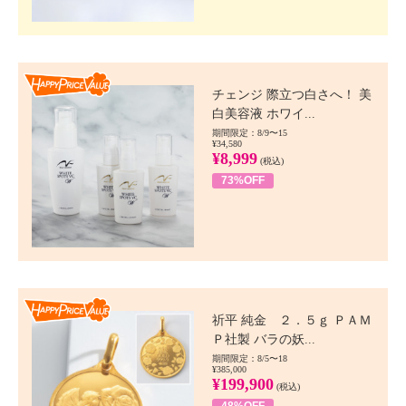
Happy Price value
チェンジ 際立つ白さへ！ 美
白美容液 ホワイ...
期間限定：8/9〜15
¥34,580
¥8,999
(税込)
73%OFF
Happy Price value
祈平 純金 ２．５ｇ ＰＡＭ
Ｐ社製 バラの妖...
期間限定：8/5〜18
¥385,000
¥199,900
(税込)