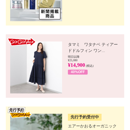
GO!GO! VALUE
タマミ ワタナベ ティアー
ドドルフィン ワン...
明日以降
¥25,080
¥14,900
(税込)
40%OFF
SSV先行
先行予約受付中
エアーかおるオーガニック