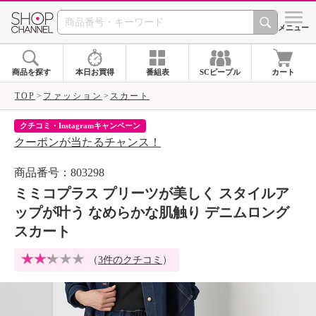
SHOP CHANNEL 
メニュー
商品を探す
本日お買得
番組表
SCピープル
カート
TOP
ファッション
スカート
クチコミ・Instagramキャンペーン
ネ
クーポンが当たるチャンス！
ネ
商品番号：803298
ミミコプラス プリーツが美しく スタイルア
ップが叶う なめらかな肌触り デニムロング
スカート
（
3件のクチコミ
）