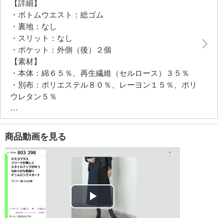
【詳細】
いめにも着こなせる万能アイテムです。
・ボトムウエスト：総ゴム
・裏地：なし
・スリット：なし
・ポケット：外側（後）２個
【素材】
・本体：綿６５％、再生繊維（セルロース）３５％
・別布：ポリエステル８０％、レーヨン１５％、ポリ
ウレタン５％
【メンテナンス（絵表示ラベル）】
・手洗い：可
・漂白処理：塩素系・酸素系漂白不可
商品動画を見る
・タンブル乾燥：不可
・自然乾燥：日陰の吊り干し
・アイロン仕上げ：可（低温）
・ドライクリーニング：不可
・ウエットクリーニング：可
【メンテナンス（ケアラベル）】
Play
・長時間照射による変退色注意