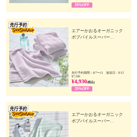
35%OFF
先行SSV
エアーかおるオーガニック
ボブパイルスーパー...
先行予約期間：8/7〜11 放送日：8/12
¥7,590
¥4,930
(税込)
35%OFF
先行SSV
エアーかおるオーガニック
ボブパイルスーパー...