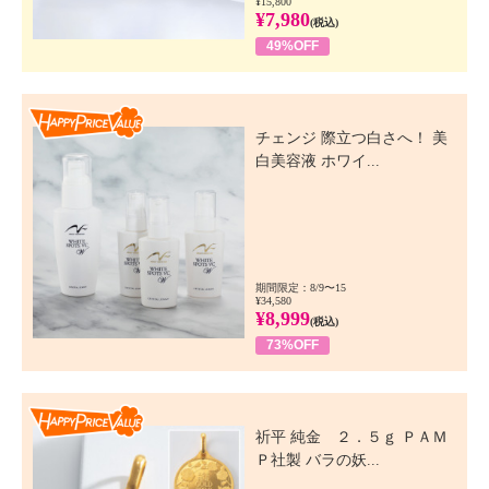
¥15,800
¥7,980
(税込)
49%OFF
Happy Price Value
チェンジ 際立つ白さへ！ 美
白美容液 ホワイ...
期間限定：8/9〜15
¥34,580
¥8,999
(税込)
73%OFF
Happy Price Value
祈平 純金 ２．５ｇ ＰＡＭ
Ｐ社製 バラの妖...