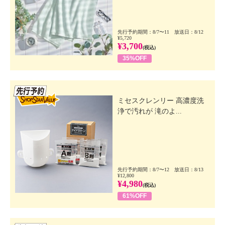
先行予約期間：8/7〜11 放送日：8/12
¥5,720
¥3,700
(税込)
35%OFF
先行SSV
ミセスクレンリー 高濃度洗
浄で汚れが 滝のよ...
先行予約期間：8/7〜12 放送日：8/13
¥12,800
¥4,980
(税込)
61%OFF