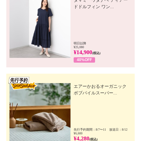
タマミ ワタナベ ティアー
ドドルフィン ワン...
明日以降
¥25,080
¥14,900
(税込)
40%OFF
先行SSV
エアーかおるオーガニック
ボブパイルスーパー...
先行予約期間：8/7〜11 放送日：8/12
¥6,600
¥4,280
(税込)