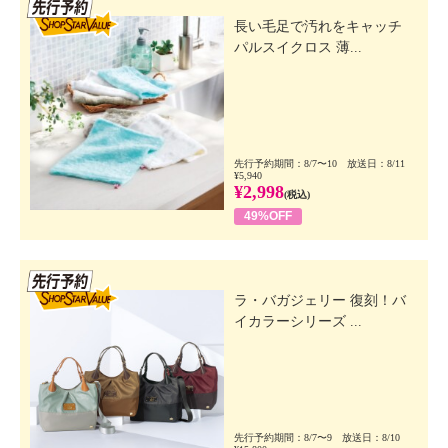
先行SSV
長い毛足で汚れをキャッチ
パルスイクロス 薄...
先行予約期間：8/7〜10 放送日：8/11
¥5,940
¥2,998
(税込)
49%OFF
先行SSV
ラ・バガジェリー 復刻！バ
イカラーシリーズ ...
先行予約期間：8/7〜9 放送日：8/10