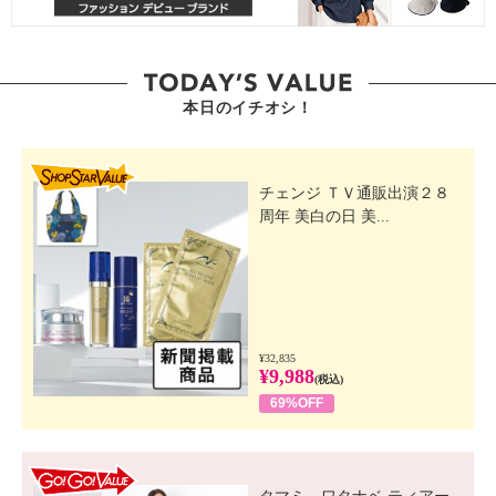
本日のイチオシ！
SHOP STAR VALUE
チェンジ ＴＶ通販出演２８
周年 美白の日 美...
¥32,835
¥9,988
(税込)
69%OFF
GO! GO! VALUE