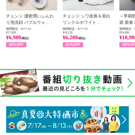
チェンジ 濃密潤いふんわ
チェンジ シワ改善＆美白
＜早期
り泡洗顔 バブルウォ...
リンクルホワイト ...
節 新春
期間限定：8/7〜13
期間限定：8/7〜13
期間限定：8
¥17,820
¥16,126
¥34,800
¥6,980
¥6,280
¥18,98
(税込)
(税込)
60%OFF
61%OFF
45%OF