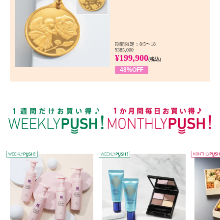
期間限定：8/5〜18
¥385,000
¥199,900
(税込)
48%OFF
WEEKLY PUSH
W