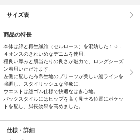
サイズ表
商品の特長
本体は綿と再生繊維（セルロース）を混紡した１０．
４オンスのきれいめなデニムを使用。
程良い厚みと肌当たりの良さが魅力で、ロングシーズ
ン着用いただけます。
左側に配した布帛生地のプリーツが美しい縦ラインを
強調し、スタイリッシュな印象に。
ウエストは総ゴム仕様で快適なはき心地。
バックスタイルにはヒップを高く見せる位置にポケッ
トを配し、脚長効果を高めました。
気になる腹部もプリーツで巧みにカモフラージュ。
カジュアルなデニム素材でありながら、プリーツとの
ドッキングにより、特別感とおしゃれ度をアップ。
仕様・詳細
トップスやシューズの選び方で、カジュアルにもきれ