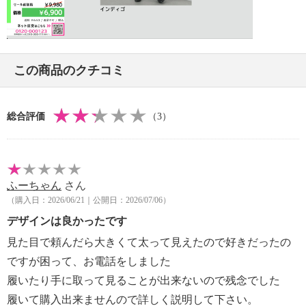
・洗濯の繰り返しによる変退色注意
Video
・クリーニングの繰り返しによる変退色注意
・単品洗い
・水や汗などによる色落ち、色移り注意
この商品のクチコミ
・摩擦による色落ち、色移り注意
・素材の特性上、多少の縮みあり
【原産国（地）】
総合評価
（3）
・中国製
ふーちゃん
さん
（購入日：2026/06/21｜公開日：2026/07/06）
デザインは良かったです
見た目で頼んだら大きくて太って見えたので好きだったの
ですが困って、お電話をしました
履いたり手に取って見ることが出来ないので残念でした
履いて購入出来ませんので詳しく説明して下さい。