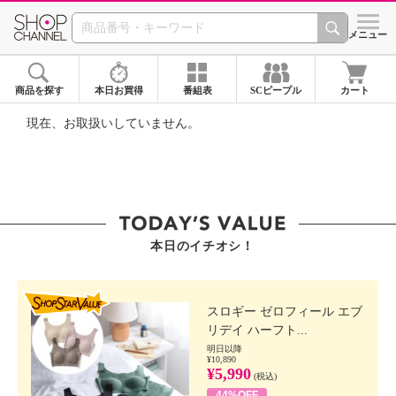
SHOP CHANNEL ショ
メニュー
商品を探す
本日お買得
番組表
SCピープル
カート
現在、お取扱いしていません。
本日のイチオシ！
SHOP STAR VALUE
スロギー ゼロフィール エブ
リデイ ハーフト...
明日以降
¥10,890
¥5,990
(税込)
44%OFF