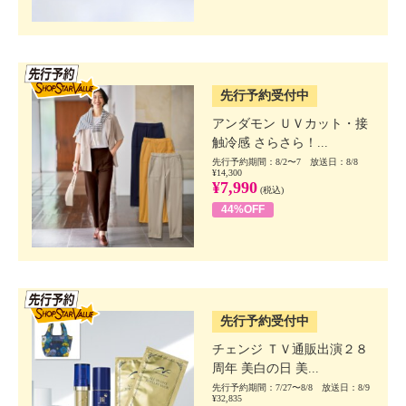
SSV先行
先行予約受付中
アンダモン ＵＶカット・接
触冷感 さらさら！...
先行予約期間：8/2〜7 放送日：8/8
¥14,300
¥7,990
(税込)
44%OFF
SSV先行
先行予約受付中
チェンジ ＴＶ通販出演２８
周年 美白の日 美...
先行予約期間：7/27〜8/8 放送日：8/9
¥32,835