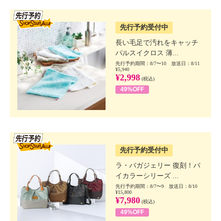
SSV先行
先行予約受付中
長い毛足で汚れをキャッチ
パルスイクロス 薄...
先行予約期間：8/7〜10 放送日：8/11
¥5,940
¥2,998
(税込)
49%OFF
SSV先行
先行予約受付中
ラ・バガジェリー 復刻！バ
イカラーシリーズ ...
先行予約期間：8/7〜9 放送日：8/10
¥15,800
¥7,980
(税込)
49%OFF