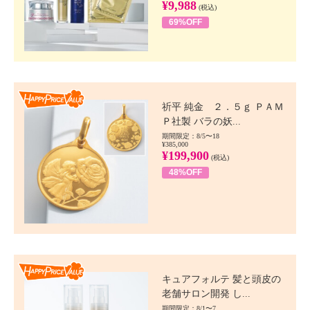
¥9,988
(税込)
69%OFF
Happy Price value
祈平 純金 ２．５ｇ ＰＡＭ
Ｐ社製 バラの妖...
期間限定：8/5〜18
¥385,000
¥199,900
(税込)
48%OFF
Happy Price value
キュアフォルテ 髪と頭皮の
老舗サロン開発 し...
期間限定：8/1〜7