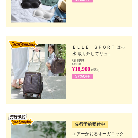
SHOP STAR VALUE
ＥＬＬＥ ＳＰＯＲＴ はっ
水 取り外してリュ...
明日以降
¥44,000
¥18,900
(税込)
57%OFF
SSV先行
先行予約受付中
エアーかおるオーガニック