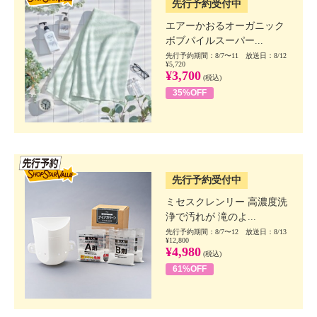
先行予約受付中
エアーかおるオーガニック
ボブパイルスーパー...
先行予約期間：8/7〜11 放送日：8/12
¥5,720
¥3,700
(税込)
35%OFF
SSV先行
先行予約受付中
ミセスクレンリー 高濃度洗
浄で汚れが 滝のよ...
先行予約期間：8/7〜12 放送日：8/13
¥12,800
¥4,980
(税込)
61%OFF