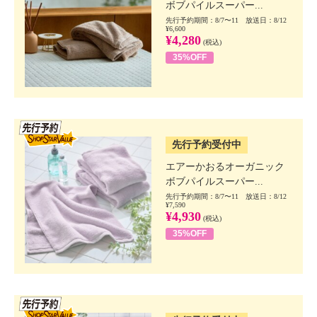
ボブパイルスーパー...
先行予約期間：8/7〜11 放送日：8/12
¥6,600
¥4,280
(税込)
35%OFF
SSV先行
先行予約受付中
エアーかおるオーガニック
ボブパイルスーパー...
先行予約期間：8/7〜11 放送日：8/12
¥7,590
¥4,930
(税込)
35%OFF
SSV先行