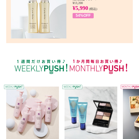
¥13,200
¥5,990
(税込)
54%OFF
WEEKLY PUSH
W