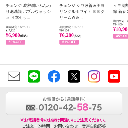
チェンジ 濃密潤いふんわ
チェンジ シワ改善＆美白
＜早期
り泡洗顔 バブルウォッシ
リンクルホワイト ＢＢク
節 新
ュ ４本セッ...
リームＷ＆...
期間限定：8
¥34,800
期間限定：8/7〜13
期間限定：8/7〜13
¥18,98
¥17,820
¥16,126
¥6,980
¥6,280
45%OF
(税込)
(税込)
60%OFF
61%OFF
※お電話番号のお掛け間違いにご注意ください。
ご注文：24時間｜お問い合わせ：音声自動応答