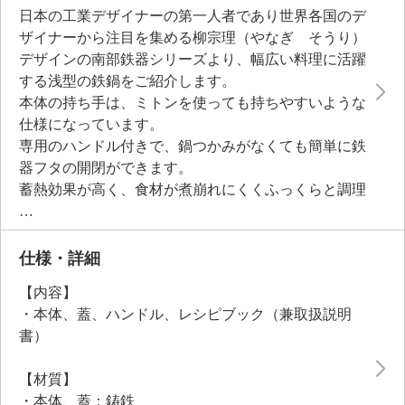
日本の工業デザイナーの第一人者であり世界各国のデ
ザイナーから注目を集める柳宗理（やなぎ そうり）
デザインの南部鉄器シリーズより、幅広い料理に活躍
する浅型の鉄鍋をご紹介します。
本体の持ち手は、ミトンを使っても持ちやすいような
仕様になっています。
専用のハンドル付きで、鍋つかみがなくても簡単に鉄
器フタの開閉ができます。
蓄熱効果が高く、食材が煮崩れにくくふっくらと調理
できます。
保温性に優れているので、あつあつの料理を楽しめま
す。
仕様・詳細
【内容】
・本体、蓋、ハンドル、レシピブック（兼取扱説明
書）
【材質】
・本体、蓋：鋳鉄