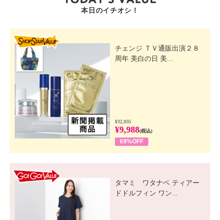
【同梱書類】
本日のイチオシ！
・取扱説明書（レシピブック兼用）
・南部鉄器検査証
【保証（有無）、保証期間】
SHOP STAR VALUE
・なし
チェンジ ＴＶ通販出演２８
周年 美白の日 美...
【原産国（地）】
・日本製
¥32,835
¥9,988
(税込)
69%OFF
GO! GO! VALUE
タマミ ワタナベ ティアー
ドドルフィン ワン...