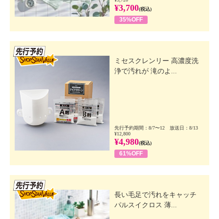
¥3,700
(税込)
35%OFF
先行SSV
ミセスクレンリー 高濃度洗
浄で汚れが 滝のよ...
先行予約期間：8/7〜12 放送日：8/13
¥12,800
¥4,980
(税込)
61%OFF
先行SSV
長い毛足で汚れをキャッチ
パルスイクロス 薄...