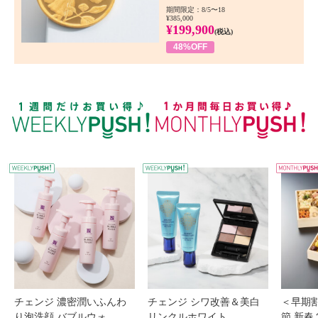
期間限定：8/5〜18
¥385,000
¥199,900
(税込)
48%OFF
WEEKLY PUSH
W
チェンジ 濃密潤いふんわ
チェンジ シワ改善＆美白
＜早期
り泡洗顔 バブルウォ...
リンクルホワイト ...
節 新春