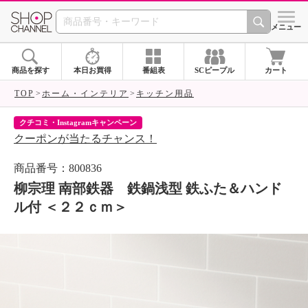
SHOP CHANNEL 
メニュー
商品を探す
本日お買得
番組表
SCピープル
カート
TOP
ホーム・インテリア
キッチン用品
クチコミ・Instagramキャンペーン
ネ
クーポンが当たるチャンス！
ネ
商品番号：800836
柳宗理 南部鉄器 鉄鍋浅型 鉄ふた＆ハンド
ル付 ＜２２ｃｍ＞