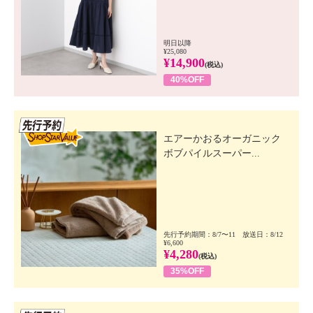
明日以降
¥25,080
¥14,900
(税込)
40%OFF
先行SSV
エアーかおるオーガニック
ボブパイルスーパー...
先行予約期間：8/7〜11 放送日：8/12
¥6,600
¥4,280
(税込)
35%OFF