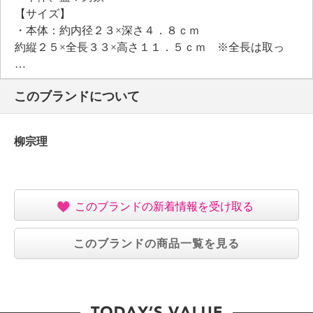
【サイズ】
・本体：約内径２３×深さ４．８ｃｍ
約縦２５×全長３３×高さ１１．５ｃｍ ※全長は取っ
手、高さは蓋含む
・蓋：約径２３．５×高さ６ｃｍ
このブランドについて
・ハンドル：約幅５．３×全長１８．５×高さ３．５ｃ
ｍ
【重さ】
柳宗理
・本体：約３．９ｋｇ（蓋、ハンドル含む）
【容量】
・約２．４５リットル（満水容量）
【使用可能 熱／冷源】
このブランドの新着情報を受け取る
・ガス：可、電磁（ＩＨ）調理器：可（２００Ｖ）、
電熱調理器：可、ハロゲン調理器：可、電子レンジ：
このブランドの商品一覧を見る
不可
、オーブン：可、冷蔵：不可、冷凍：不可
【メンテナンス】
・食器洗い機：不可、食器乾燥機：不可