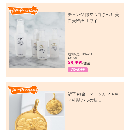
Happy Price Value
チェンジ 際立つ白さへ！ 美
白美容液 ホワイ...
期間限定：8/9〜15
¥34,580
¥8,999
(税込)
73%OFF
Happy Price Value
祈平 純金 ２．５ｇ ＰＡＭ
Ｐ社製 バラの妖...