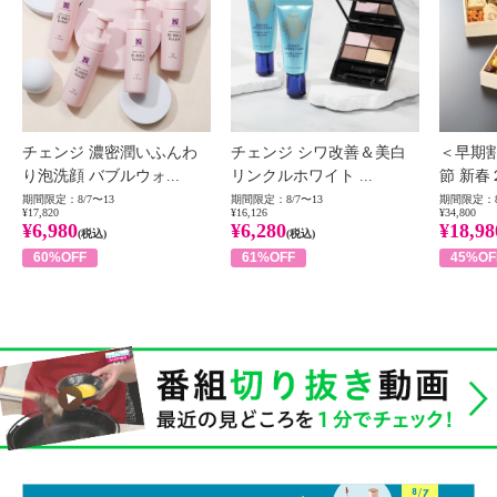
チェンジ 濃密潤いふんわ
チェンジ シワ改善＆美白
＜早期
り泡洗顔 バブルウォ...
リンクルホワイト ...
節 新春
期間限定：8/7〜13
期間限定：8/7〜13
期間限定：8
¥17,820
¥16,126
¥34,800
¥6,980
¥6,280
¥18,98
(税込)
(税込)
60%OFF
61%OFF
45%OF