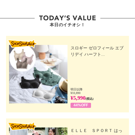
セリン、ヒマワリ種子油、クエン酸、ペンテト酸５Ｎ
ａ、ピロ亜硫酸Ｎａ 、ラベンダー油、レモン果皮
油、オレンジ果皮油、ヒノキ油、ニオイテンジクアオ
本日のイチオシ！
イ油、ポリクオタニウム−５ １、ＢＧ、ハチミツ、オ
ニサルビア油、ショウガ根油、マヨラナ葉油、レモン
グラス葉油、ダマスクバラ花油、 イランイラン花
SHOP STAR VALUE
油、シロキクラゲ多糖体、グルコノラクトン、ＰＰＧ
スロギー ゼロフィール エブ
リデイ ハーフト...
−７、水酸化Ｋ、フランスカイガンショウ 樹皮エキ
ス、ラクトビオン酸（牛乳）、カンゾウ根エキス、グ
ルコン酸、ジチアオクタンジオール、アリストテ リ
アチレンシス果実エキス、ユーカリ葉エキス、オウレ
ン根エキス、タモギタケエキス、スチレインズ、ユズ
明日以降
果 実エキス、カロチン、ＥＤＴＡ−２Ｎａ、トコフェ
¥10,890
¥5,990
ロール、コメヌカ油、クエン酸Ｎａ
(税込)
44%OFF
【使用上の注意事項】
・お肌に異常が生じていないかよく注意して使用して
ください。
SHOP STAR VALUE
・傷、はれもの、湿疹等、異常のある時は、使わない
ＥＬＬＥ ＳＰＯＲＴ はっ
でください。