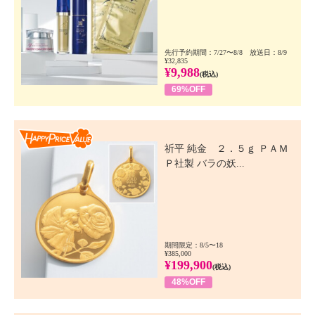
先行予約期間：7/27〜8/8 放送日：8/9
¥32,835
¥9,988
(税込)
69%OFF
Happy Price Value
祈平 純金 ２．５ｇ ＰＡＭ
Ｐ社製 バラの妖...
期間限定：8/5〜18
¥385,000
¥199,900
(税込)
48%OFF