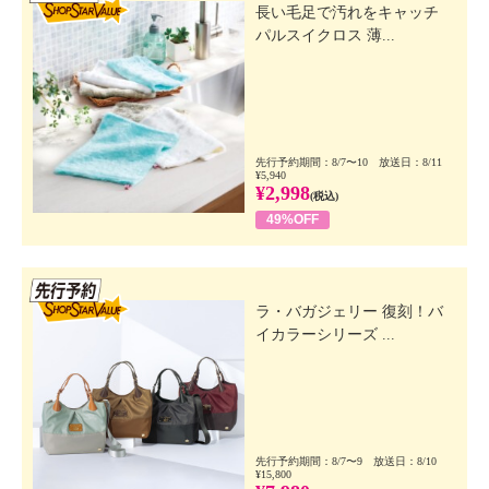
長い毛足で汚れをキャッチ
にご相談されることをおすすめします。
パルスイクロス 薄...
そのまま使用を続けますと悪化することがありま
す。
・乳幼児の手の届かないところに保管してください。
・極端に高温又は低温の場所、直射日光のあたる場所
には保管しないでください。
先行予約期間：8/7〜10 放送日：8/11
¥5,940
・使用後は必ずしっかりキャップをしめてください。
¥2,998
(税込)
・目に入ったときは、直ちに洗い流してください。
49%OFF
・天然由来の成分を配合しているため、まれに澱とな
ることがありますが、品質には問題ございません。
先行SSV
【原産国（地）】
ラ・バガジェリー 復刻！バ
・日本製
イカラーシリーズ ...
先行予約期間：8/7〜9 放送日：8/10
¥15,800