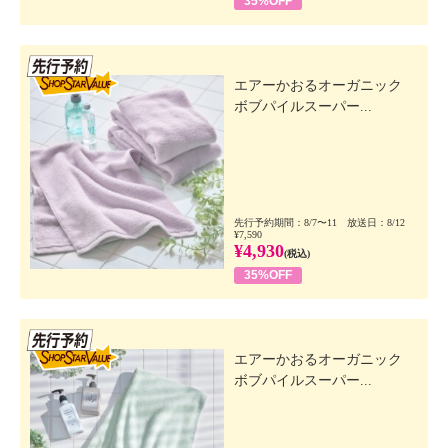
35%OFF
【使用方法】
・手や顔をぬらさず、泡を３〜４プッシュ（しっかり
メイクは６プッシュ）をメイクとよくなじませ、ぬる
先行SSV
ま湯
エアーかおるオーガニック
または水で洗い流します。
ボブパイルスーパー...
・ウォータープルーフマスカラやジェルアイライナー
などは落ちにくいことがあります。
事前にポイントリムーバーで落としてください。
【全成分】
・水、ＤＰＧ、グリセリン、ラウリルヒドロキシスル
先行予約期間：8/7〜11 放送日：8/12
¥7,590
タイン、ジオレイン酸ポリグリセリル−５、ココイル
¥4,930
(税込)
グリ シンＫ、ＰＥＧ−４０水添ヒマシ油、ペンチレン
35%OFF
グリコール、マルチトール、ラウリルグルコシド、ロ
バ乳、ラ ウリン酸ポリグリセリル−１０、コカミドＤ
先行SSV
ＥＡ、ヤシ脂肪酸Ｋ、ラウリン酸ＰＥＧ−８０ソルビ
エアーかおるオーガニック
タン、フェノ キシエタノール、エチルヘキシルグリ
ボブパイルスーパー...
セリン、ヒマワリ種子油、クエン酸、ペンテト酸５Ｎ
ａ、ピロ亜硫酸Ｎａ 、ラベンダー油、レモン果皮
油、オレンジ果皮油、ヒノキ油、ニオイテンジクアオ