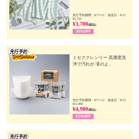
イ油、ポリクオタニウム−５ １、ＢＧ、ハチミツ、オ
ニサルビア油、ショウガ根油、マヨラナ葉油、レモン
先行予約期間：8/7〜11 放送日：8/12
グラス葉油、ダマスクバラ花油、 イランイラン花
¥5,720
¥3,700
(税込)
油、シロキクラゲ多糖体、グルコノラクトン、ＰＰＧ
35%OFF
−７、水酸化Ｋ、フランスカイガンショウ 樹皮エキ
ス、ラクトビオン酸（牛乳）、カンゾウ根エキス、グ
ルコン酸、ジチアオクタンジオール、アリストテ リ
先行SSV
アチレンシス果実エキス、ユーカリ葉エキス、オウレ
ミセスクレンリー 高濃度洗
ン根エキス、タモギタケエキス、スチレインズ、ユズ
浄で汚れが 滝のよ...
果 実エキス、カロチン、ＥＤＴＡ−２Ｎａ、トコフェ
ロール、コメヌカ油、クエン酸Ｎａ
【使用上の注意事項】
・お肌に異常が生じていないかよく注意して使用して
先行予約期間：8/7〜12 放送日：8/13
ください。
¥12,800
¥4,980
・傷、はれもの、湿疹等、異常のある時は、使わない
(税込)
でください。
61%OFF
・使用中、又は使用後日光にあたって、赤味、はれ、
かゆみ、刺激、色抜け（白斑等）、黒ずみ等の異常が
先行SSV
あらわれたときは、使用を中止し、皮膚科専門医等