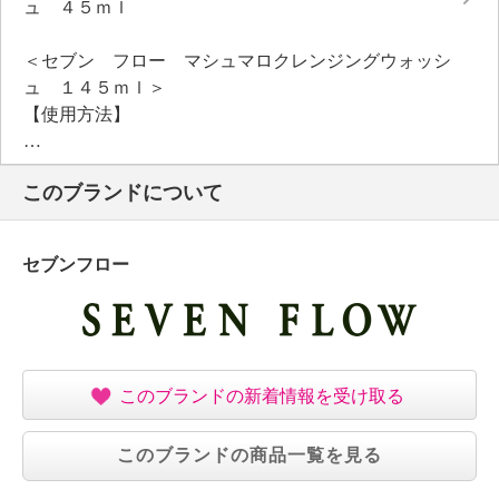
ュ ４５ｍｌ
＜セブン フロー マシュマロクレンジングウォッシ
ュ １４５ｍｌ＞
【使用方法】
・手や顔をぬらさず、泡を３〜４プッシュ（しっかり
メイクは６プッシュ）をメイクとよくなじませ、ぬる
このブランドについて
ま湯または水で洗い流します。
・ウォータープルーフマスカラやジェルアイライナー
などは落ちにくいことがあります。
セブンフロー
事前にポイントリムーバーで落としてください。
【全成分】
・水、ＤＰＧ、グリセリン、ラウリルヒドロキシスル
タイン、ジオレイン酸ポリグリセリル−５、ココイル
グリ シンＫ、ＰＥＧ−４０水添ヒマシ油、ペンチレン
このブランドの新着情報を受け取る
グリコール、マルチトール、ラウリルグルコシド、ロ
バ乳、ラ ウリン酸ポリグリセリル−１０、コカミドＤ
このブランドの商品一覧を見る
ＥＡ、ヤシ脂肪酸Ｋ、ラウリン酸ＰＥＧ−８０ソルビ
タン、フェノ キシエタノール、エチルヘキシルグリ