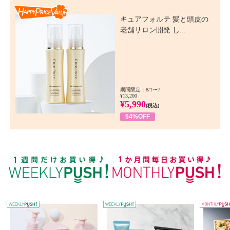
Happy Price Value
キュアフォルテ 髪と頭皮の
老舗サロン開発 し...
期間限定：8/1〜7
¥13,200
¥5,990
(税込)
54%OFF
WEEKLY PUSH
W