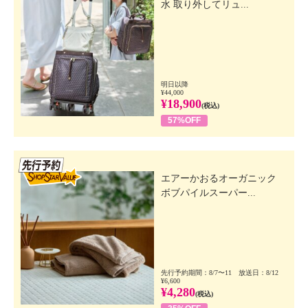
水 取り外してリュ...
・使用中、又は使用後日光にあたって、赤味、はれ、
かゆみ、刺激、色抜け（白斑等）、黒ずみ等の異常が
あらわれたときは、使用を中止し、皮膚科専門医等
にご相談されることをおすすめします。
そのまま使用を続けますと悪化することがありま
明日以降
¥44,000
す。
¥18,900
(税込)
・乳幼児の手の届かないところに保管してください。
57%OFF
・極端に高温又は低温の場所、直射日光のあたる場所
には保管しないでください。
先行SSV
・使用後は必ずしっかりキャップをしめてください。
エアーかおるオーガニック
・目に入ったときは、直ちに洗い流してください。
ボブパイルスーパー...
【原産国（地）】
・日本製
＜セブン フロー マシュマロクレンジングウォッシ
ュ ４５ｍｌ＞
先行予約期間：8/7〜11 放送日：8/12
【内容】
¥6,600
¥4,280
(税込)
・添付文書：能書