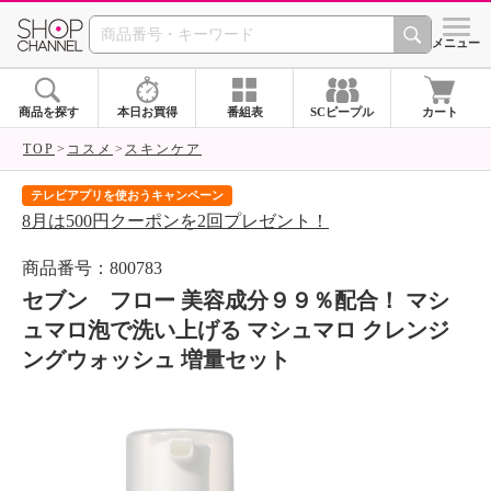
SHOP CHANNEL 
メニュー
商品を探す
本日お買得
番組表
SCピープル
カート
TOP
コスメ
スキンケア
テレビアプリを使おうキャンペーン
届
8月は500円クーポンを2回プレゼント！
ご
商品番号：800783
セブン フロー 美容成分９９％配合！ マシ
ュマロ泡で洗い上げる マシュマロ クレンジ
ングウォッシュ 増量セット