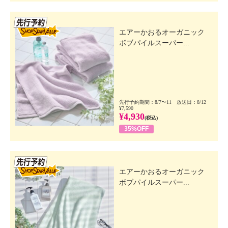
先行SSV
エアーかおるオーガニック
ボブパイルスーパー...
先行予約期間：8/7〜11 放送日：8/12
¥7,590
¥4,930
(税込)
35%OFF
先行SSV
エアーかおるオーガニック
ボブパイルスーパー...