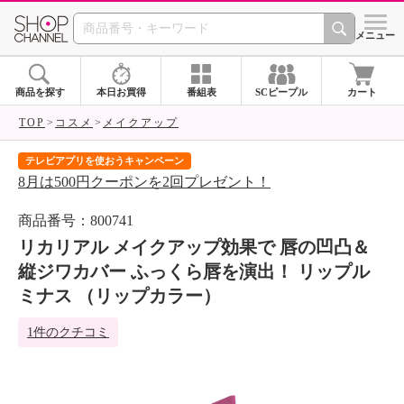
SHOP CHANNEL 
メニュー
商品を探す
本日お買得
番組表
SCピープル
カート
TOP
コスメ
メイクアップ
テレビアプリを使おうキャンペーン
届
8月は500円クーポンを2回プレゼント！
ご
商品番号：800741
リカリアル メイクアップ効果で 唇の凹凸＆
縦ジワカバー ふっくら唇を演出！ リップル
ミナス （リップカラー）
1件のクチコミ