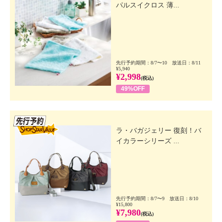
パルスイクロス 薄...
先行予約期間：8/7〜10 放送日：8/11
¥5,940
¥2,998
(税込)
49%OFF
先行SSV
ラ・バガジェリー 復刻！バ
イカラーシリーズ ...
先行予約期間：8/7〜9 放送日：8/10
¥15,800
¥7,980
(税込)