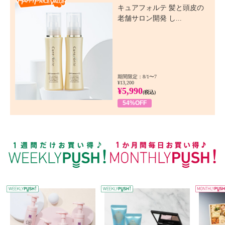
キュアフォルテ 髪と頭皮の
老舗サロン開発 し...
期間限定：8/1〜7
¥13,200
¥5,990
(税込)
54%OFF
WEEKLY PUSH
W