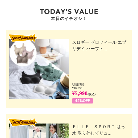
本日のイチオシ！
SHOP STAR VALUE
スロギー ゼロフィール エブ
リデイ ハーフト...
明日以降
¥10,890
¥5,990
(税込)
44%OFF
SHOP STAR VALUE
ＥＬＬＥ ＳＰＯＲＴ はっ
水 取り外してリュ...