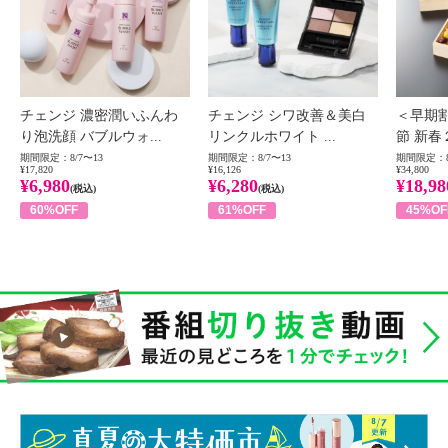
チェンジ 濃密潤いふんわ
チェンジ シワ改善＆美白
＜早期
り泡洗顔 バブルウォ...
リンクルホワイト ...
節 新春
期間限定：8/7〜13
期間限定：8/7〜13
期間限定：8
¥17,820
¥16,126
¥34,800
¥6,980
¥6,280
¥18,98
(税込)
(税込)
60%OFF
61%OFF
45%OF