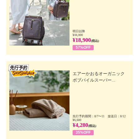
明日以降
¥44,000
¥18,900
(税込)
57%OFF
先行SSV
エアーかおるオーガニック
ボブパイルスーパー...
先行予約期間：8/7〜11 放送日：8/12
¥6,600
¥4,280
(税込)
35%OFF