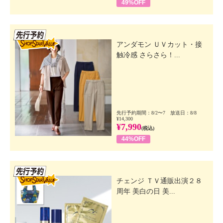
49%OFF
先行SSV
アンダモン ＵＶカット・接
触冷感 さらさら！...
先行予約期間：8/2〜7 放送日：8/8
¥14,300
¥7,990
(税込)
44%OFF
先行SSV
チェンジ ＴＶ通販出演２８
周年 美白の日 美...