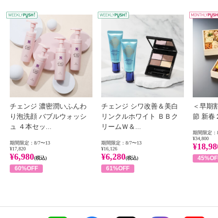
WEEKLY PUSH
W
チェンジ 濃密潤いふんわ
チェンジ シワ改善＆美白
＜早期
り泡洗顔 バブルウォッシ
リンクルホワイト ＢＢク
節 新
ュ ４本セッ...
リームＷ＆...
期間限定：8
¥34,800
期間限定：8/7〜13
期間限定：8/7〜13
¥18,98
¥17,820
¥16,126
¥6,980
¥6,280
45%OF
(税込)
(税込)
60%OFF
61%OFF