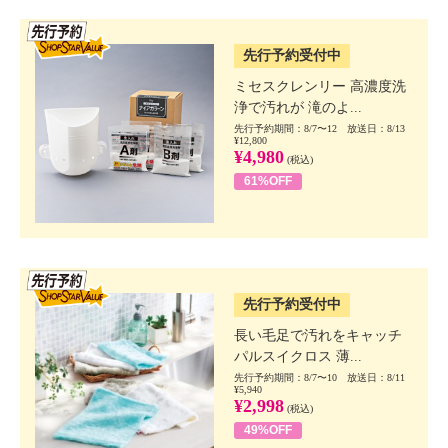
SSV先行
先行予約受付中
ミセスクレンリー 高濃度洗
浄で汚れが 滝のよ...
先行予約期間：8/7〜12 放送日：8/13
¥12,800
¥4,980
(税込)
61%OFF
SSV先行
先行予約受付中
長い毛足で汚れをキャッチ
パルスイクロス 薄...
先行予約期間：8/7〜10 放送日：8/11
¥5,940
¥2,998
(税込)
49%OFF