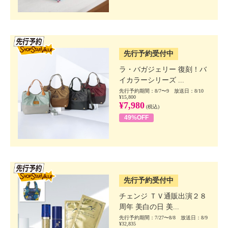
SSV先行
先行予約受付中
ラ・バガジェリー 復刻！バ
イカラーシリーズ ...
先行予約期間：8/7〜9 放送日：8/10
¥15,800
¥7,980
(税込)
49%OFF
SSV先行
先行予約受付中
チェンジ ＴＶ通販出演２８
周年 美白の日 美...
先行予約期間：7/27〜8/8 放送日：8/9
¥32,835