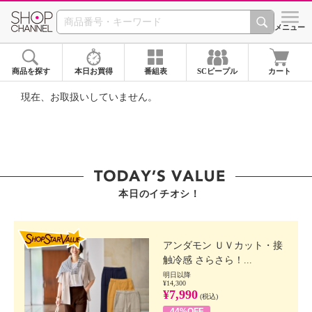
SHOP CHANNEL ショ
メニュー
商品を探す
本日お買得
番組表
SCピープル
カート
現在、お取扱いしていません。
本日のイチオシ！
SHOP STAR VALUE
アンダモン ＵＶカット・接
触冷感 さらさら！...
明日以降
¥14,300
¥7,990
(税込)
44%OFF