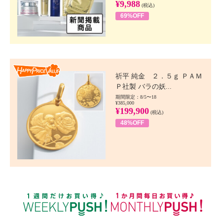
¥9,988
(税込)
69%OFF
Happy Price value
祈平 純金 ２．５ｇ ＰＡＭ
Ｐ社製 バラの妖...
期間限定：8/5〜18
¥385,000
¥199,900
(税込)
48%OFF