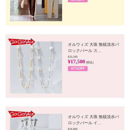
GO!GO! VALUE
オルウィズ 大珠 無核淡水バ
ロックパール ス...
¥33,500
¥17,500
(税込)
47%OFF
GO!GO! VALUE
オルウィズ 大珠 無核淡水バ
ロックパール イ...
¥18,800