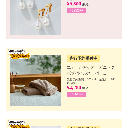
¥9,800
(税込)
47%OFF
SSV先行
先行予約受付中
エアーかおるオーガニック
ボブパイルスーパー...
先行予約期間：8/7〜11 放送日：8/12
¥6,600
¥4,280
(税込)
35%OFF
SSV先行