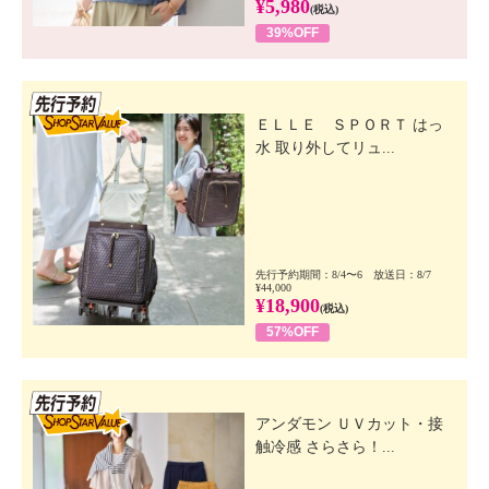
¥5,980
(税込)
39%OFF
先行SSV
ＥＬＬＥ ＳＰＯＲＴ はっ
水 取り外してリュ...
先行予約期間：8/4〜6 放送日：8/7
¥44,000
¥18,900
(税込)
57%OFF
先行SSV
アンダモン ＵＶカット・接
触冷感 さらさら！...