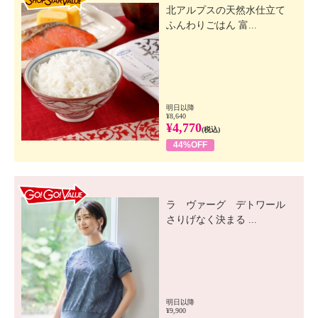
北アルプスの天然水仕立て
ふんわりごはん 富...
明日以降
¥8,640
¥4,770
(税込)
44%OFF
GO! GO! VALUE
ラ ヴァーグ デトワール
さりげなく決まる ...
明日以降
¥9,900