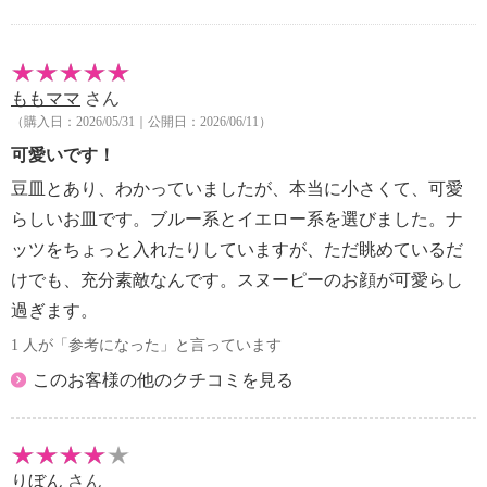
な方へのギフトとしてもおすすめのアイテムです。
【材質】
ももママ
さん
・磁器
（購入日：2026/05/31｜公開日：2026/06/11）
【サイズ】
・径９×高さ１．５ｃｍ
可愛いです！
【重さ】
豆皿とあり、わかっていましたが、本当に小さくて、可愛
・約６５ｇ
らしいお皿です。ブルー系とイエロー系を選びました。ナ
【使用可能 熱／冷源】
ッツをちょっと入れたりしていますが、ただ眺めているだ
・ガス：不可、電磁（ＩＨ）調理器：不可、電熱調理
けでも、充分素敵なんです。スヌーピーのお顔が可愛らし
器：不可、ハロゲン調理器：不可、電子レンジ：可、
オーブン：不可、冷蔵：可、冷凍：不可
過ぎます。
【メンテナンス】
1 人が「参考になった」と言っています
・食器洗い機：不可、食器乾燥機：不可
このお客様の他のクチコミを見る
【パッケージ】
・紙箱
【保証（有無）、保証期間】
・なし
りぼん
さん