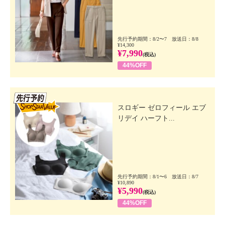
先行予約期間：8/2〜7 放送日：8/8
¥14,300
¥7,990
(税込)
44%OFF
先行SSV
スロギー ゼロフィール エブ
リデイ ハーフト...
先行予約期間：8/1〜6 放送日：8/7
¥10,890
¥5,990
(税込)
44%OFF