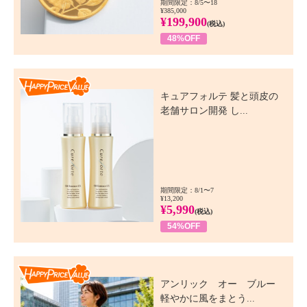
期間限定：8/5〜18
¥385,000
¥199,900
(税込)
48%OFF
Happy Price Value
キュアフォルテ 髪と頭皮の
老舗サロン開発 し...
期間限定：8/1〜7
¥13,200
¥5,990
(税込)
54%OFF
Happy Price Value
アンリック オー ブルー
軽やかに風をまとう...