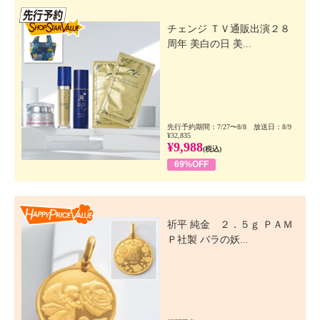
先行SSV
チェンジ ＴＶ通販出演２８
周年 美白の日 美...
先行予約期間：7/27〜8/8 放送日：8/9
¥32,835
¥9,988
(税込)
69%OFF
Happy Price Value
祈平 純金 ２．５ｇ ＰＡＭ
Ｐ社製 バラの妖...