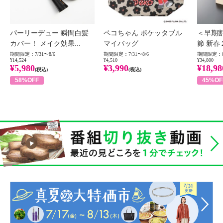
パーリーデュー 瞬間白髪
ペコちゃん ポケッタブル
＜早期
カバー！ メイク効果...
マイバッグ
節 新春
期間限定：7/31〜8/6
期間限定：7/31〜8/6
期間限定：8
¥14,524
¥4,510
¥34,800
¥5,980
¥3,990
¥18,98
(税込)
(税込)
58%OFF
45%OF