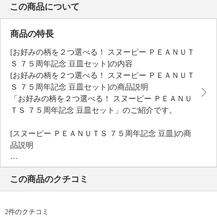
この商品について
商品の特長
[お好みの柄を２つ選べる！ スヌーピー ＰＥＡＮＵＴ
Ｓ ７５周年記念 豆皿セット]の内容
[お好みの柄を２つ選べる！ スヌーピー ＰＥＡＮＵＴ
Ｓ ７５周年記念 豆皿セット]の商品説明
「お好みの柄を２つ選べる！ スヌーピー ＰＥＡＮＵ
ＴＳ ７５周年記念 豆皿セット」のご紹介です。
[スヌーピー ＰＥＡＮＵＴＳ ７５周年記念 豆皿]の商
品説明
世界中で愛されるＰＥＡＮＵＴＳの７５周年を記念し
た特別な豆皿です。
この商品のクチコミ
小さなおつまみやお菓子、ちょっとした薬味入れなど
さまざまな用途で活躍する使い勝手の良さも魅力で
す。
2件のクチコミ
スヌーピーファンはもちろん、かわいい食器がお好き