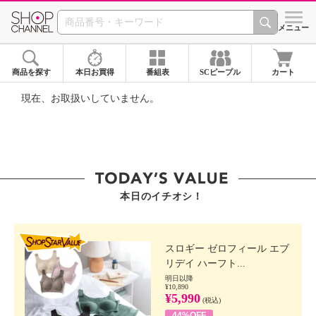
SHOP CHANNEL ショ
メニュー
商品を探す
本日お買得
番組表
SCピープル
カート
現在、お取扱いしていません。
本日のイチオシ！
SHOP STAR VALUE
スロギー ゼロフィール エブ
リデイ ハーフト...
明日以降
¥10,890
¥5,990
(税込)
44%OFF