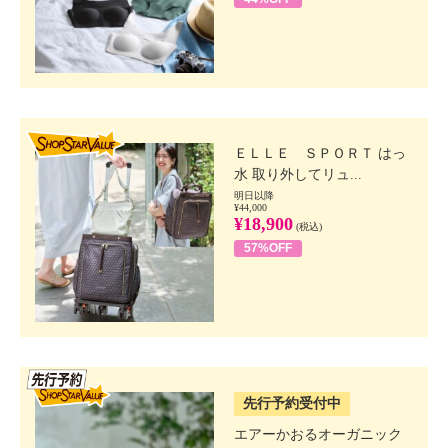
SHOP STAR VALUE
ＥＬＬＥ ＳＰＯＲＴ はっ
水 取り外してリュ...
明日以降
¥44,000
¥18,900
(税込)
57%OFF
SSV先行
先行予約受付中
エアーかおるオーガニック