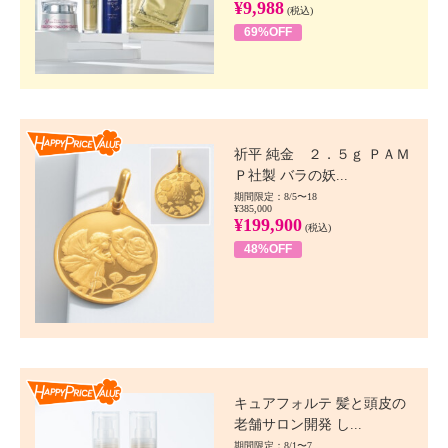
¥9,988
(税込)
69%OFF
Happy Price value
祈平 純金 ２．５ｇ ＰＡＭ
Ｐ社製 バラの妖...
期間限定：8/5〜18
¥385,000
¥199,900
(税込)
48%OFF
Happy Price value
キュアフォルテ 髪と頭皮の
老舗サロン開発 し...
期間限定：8/1〜7