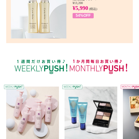
¥13,200
¥5,990
(税込)
54%OFF
WEEKLY PUSH
W