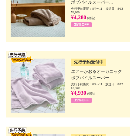
ボブパイルスーパー...
先行予約期間：8/7〜11 放送日：8/12
¥6,600
¥4,280
(税込)
35%OFF
SSV先行
先行予約受付中
エアーかおるオーガニック
ボブパイルスーパー...
先行予約期間：8/7〜11 放送日：8/12
¥7,590
¥4,930
(税込)
35%OFF
SSV先行