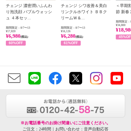
チェンジ 濃密潤いふんわ
チェンジ シワ改善＆美白
＜早期
り泡洗顔 バブルウォッシ
リンクルホワイト ＢＢク
節 新
ュ ４本セッ...
リームＷ＆...
期間限定：8
¥34,800
期間限定：8/7〜13
期間限定：8/7〜13
¥18,98
¥17,820
¥16,126
¥6,980
¥6,280
45%OF
(税込)
(税込)
60%OFF
61%OFF
※お電話番号のお掛け間違いにご注意ください。
ご注文：24時間｜お問い合わせ：音声自動応答