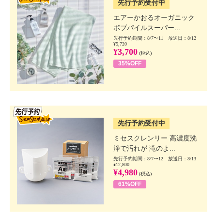
先行予約受付中
エアーかおるオーガニック
ボブパイルスーパー...
先行予約期間：8/7〜11 放送日：8/12
¥5,720
¥3,700
(税込)
35%OFF
SSV先行
先行予約受付中
ミセスクレンリー 高濃度洗
浄で汚れが 滝のよ...
先行予約期間：8/7〜12 放送日：8/13
¥12,800
¥4,980
(税込)
61%OFF