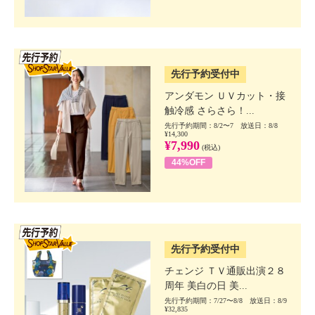
SSV先行
先行予約受付中
アンダモン ＵＶカット・接
触冷感 さらさら！...
先行予約期間：8/2〜7 放送日：8/8
¥14,300
¥7,990
(税込)
44%OFF
SSV先行
先行予約受付中
チェンジ ＴＶ通販出演２８
周年 美白の日 美...
先行予約期間：7/27〜8/8 放送日：8/9
¥32,835