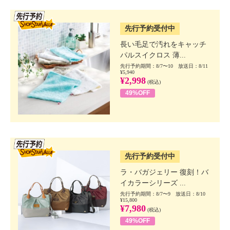
SSV先行
先行予約受付中
長い毛足で汚れをキャッチ
パルスイクロス 薄...
先行予約期間：8/7〜10 放送日：8/11
¥5,940
¥2,998
(税込)
49%OFF
SSV先行
先行予約受付中
ラ・バガジェリー 復刻！バ
イカラーシリーズ ...
先行予約期間：8/7〜9 放送日：8/10
¥15,800
¥7,980
(税込)
49%OFF