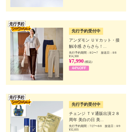
SSV先行
先行予約受付中
アンダモン ＵＶカット・接
触冷感 さらさら！...
先行予約期間：8/2〜7 放送日：8/8
¥14,300
¥7,990
(税込)
44%OFF
SSV先行
先行予約受付中
チェンジ ＴＶ通販出演２８
周年 美白の日 美...
先行予約期間：7/27〜8/8 放送日：8/9
¥32,835