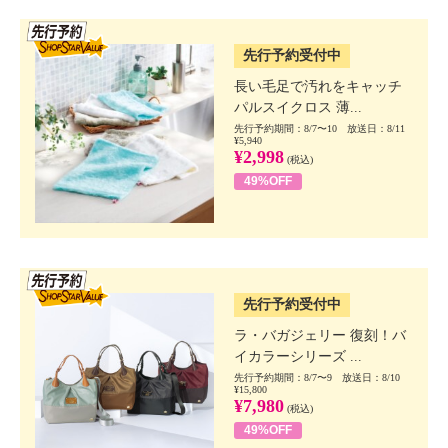
SSV先行
先行予約受付中
長い毛足で汚れをキャッチ
パルスイクロス 薄...
先行予約期間：8/7〜10 放送日：8/11
¥5,940
¥2,998
(税込)
49%OFF
SSV先行
先行予約受付中
ラ・バガジェリー 復刻！バ
イカラーシリーズ ...
先行予約期間：8/7〜9 放送日：8/10
¥15,800
¥7,980
(税込)
49%OFF