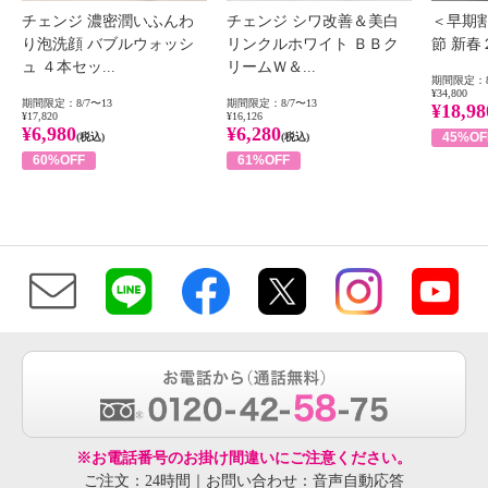
チェンジ 濃密潤いふんわ
チェンジ シワ改善＆美白
＜早期
り泡洗顔 バブルウォッシ
リンクルホワイト ＢＢク
節 新
ュ ４本セッ...
リームＷ＆...
期間限定：8
¥34,800
期間限定：8/7〜13
期間限定：8/7〜13
¥18,98
¥17,820
¥16,126
¥6,980
¥6,280
45%OF
(税込)
(税込)
60%OFF
61%OFF
※お電話番号のお掛け間違いにご注意ください。
ご注文：24時間｜お問い合わせ：音声自動応答