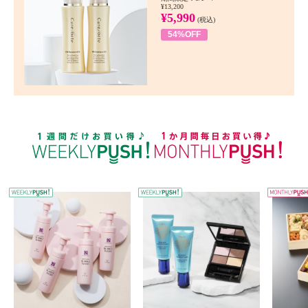
¥13,200
¥5,990
(税込)
54%OFF
WEEKLY PUSH
W