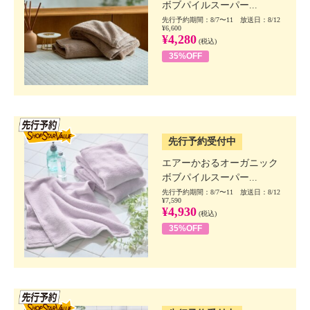
ボブパイルスーパー...
先行予約期間：8/7〜11 放送日：8/12
¥6,600
¥4,280
(税込)
35%OFF
SSV先行
先行予約受付中
エアーかおるオーガニック
ボブパイルスーパー...
先行予約期間：8/7〜11 放送日：8/12
¥7,590
¥4,930
(税込)
35%OFF
SSV先行