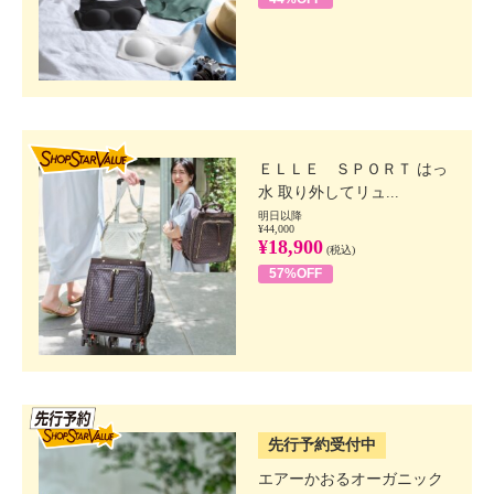
SHOP STAR VALUE
ＥＬＬＥ ＳＰＯＲＴ はっ
水 取り外してリュ...
明日以降
¥44,000
¥18,900
(税込)
57%OFF
SSV先行
先行予約受付中
エアーかおるオーガニック