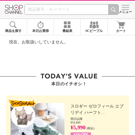
SHOP CHANNEL ショ
メニュー
商品を探す
本日お買得
番組表
SCピープル
カート
現在、お取扱いしていません。
本日のイチオシ！
SHOP STAR VALUE
スロギー ゼロフィール エブ
リデイ ハーフト...
明日以降
¥10,890
¥5,990
(税込)
44%OFF