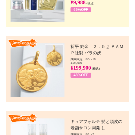
¥9,988
(税込)
69%OFF
Happy Price value
祈平 純金 ２．５ｇ ＰＡＭ
Ｐ社製 バラの妖...
期間限定：8/5〜18
¥385,000
¥199,900
(税込)
48%OFF
Happy Price value
キュアフォルテ 髪と頭皮の
老舗サロン開発 し...
期間限定：8/1〜7