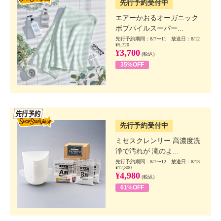
先行予約受付中
エアーかおるオーガニック
ボブパイルスーパー...
先行予約期間：8/7〜11 放送日：8/12
¥5,720
¥3,700
(税込)
35%OFF
SSV先行
先行予約受付中
ミセスクレンリー 高濃度洗
浄で汚れが 滝のよ...
先行予約期間：8/7〜12 放送日：8/13
¥12,800
¥4,980
(税込)
61%OFF