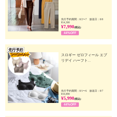
先行予約期間：8/2〜7 放送日：8/8
¥14,300
¥7,990
(税込)
44%OFF
先行SSV
スロギー ゼロフィール エブ
リデイ ハーフト...
先行予約期間：8/1〜6 放送日：8/7
¥10,890
¥5,990
(税込)
44%OFF