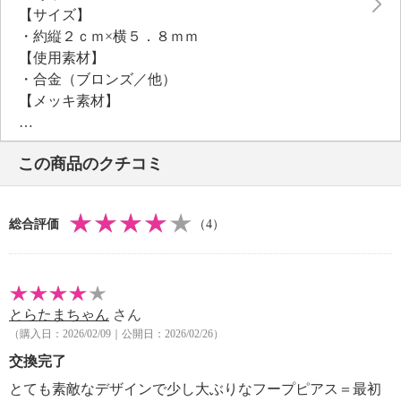
【サイズ】
・約縦２ｃｍ×横５．８ｍｍ
【使用素材】
・合金（ブロンズ／他）
【メッキ素材】
・材質：イエローゴールドコート（１８Ｋ）
【同梱物（取扱説明書・保管上の注意等）】
この商品のクチコミ
・ポーチ
【その他】
・個体差あり
総合評価
（4）
【原産国（地）】
・イタリア製
とらたまちゃん
さん
（購入日：2026/02/09｜公開日：2026/02/26）
交換完了
とても素敵なデザインで少し大ぶりなフープピアス＝最初