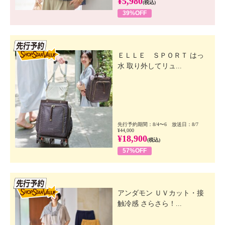
¥5,980
(税込)
39%OFF
先行SSV
ＥＬＬＥ ＳＰＯＲＴ はっ
水 取り外してリュ...
先行予約期間：8/4〜6 放送日：8/7
¥44,000
¥18,900
(税込)
57%OFF
先行SSV
アンダモン ＵＶカット・接
触冷感 さらさら！...