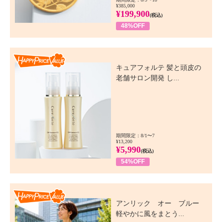
¥385,000
¥199,900
(税込)
48%OFF
Happy Price Value
キュアフォルテ 髪と頭皮の
老舗サロン開発 し...
期間限定：8/1〜7
¥13,200
¥5,990
(税込)
54%OFF
Happy Price Value
アンリック オー ブルー
軽やかに風をまとう...