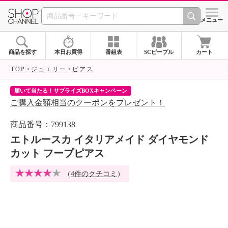
SHOP CHANNEL 
メニュー
商品を探す
本日お買得
番組表
SCピープル
カート
TOP
ジュエリー
ピアス
届いて当たる！サプライズBOXキャンペーン
ク
ご購入金額相当のクーポンをプレゼント！
ク
商品番号：799138
エトルースカ イタリアメイド ダイヤモンド
カット フープピアス
（
4件のクチコミ
）