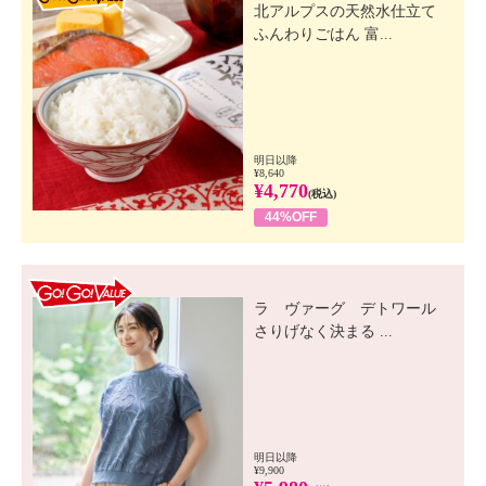
北アルプスの天然水仕立て
ふんわりごはん 富...
明日以降
¥8,640
¥4,770
(税込)
44%OFF
GO! GO! VALUE
ラ ヴァーグ デトワール
さりげなく決まる ...
明日以降
¥9,900