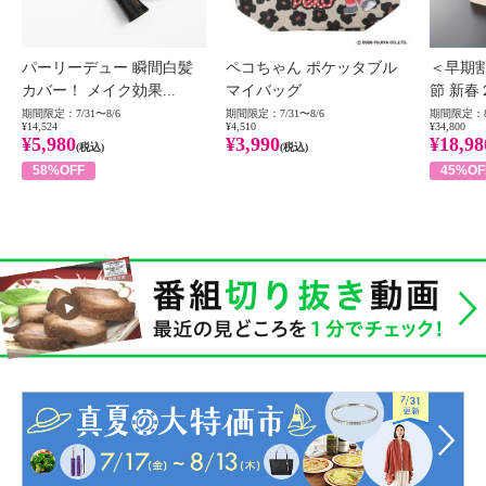
パーリーデュー 瞬間白髪
ペコちゃん ポケッタブル
＜早期
カバー！ メイク効果...
マイバッグ
節 新春
期間限定：7/31〜8/6
期間限定：7/31〜8/6
期間限定：8
¥14,524
¥4,510
¥34,800
¥5,980
¥3,990
¥18,98
(税込)
(税込)
58%OFF
45%OF