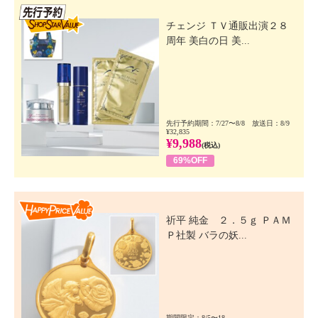
先行SSV
チェンジ ＴＶ通販出演２８
周年 美白の日 美...
先行予約期間：7/27〜8/8 放送日：8/9
¥32,835
¥9,988
(税込)
69%OFF
Happy Price Value
祈平 純金 ２．５ｇ ＰＡＭ
Ｐ社製 バラの妖...
期間限定：8/5〜18