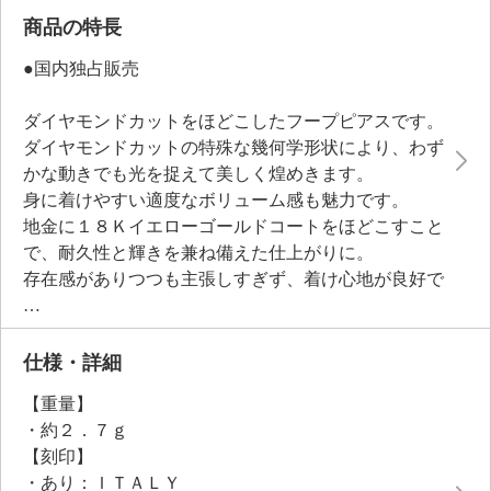
商品の特長
●国内独占販売
ダイヤモンドカットをほどこしたフープピアスです。
ダイヤモンドカットの特殊な幾何学形状により、わず
かな動きでも光を捉えて美しく煌めきます。
身に着けやすい適度なボリューム感も魅力です。
地金に１８Ｋイエローゴールドコートをほどこすこと
で、耐久性と輝きを兼ね備えた仕上がりに。
存在感がありつつも主張しすぎず、着け心地が良好で
す。
シンプルなフォルムでさまざまなコーディネイトに合
わせやすく、耳元を美しく照らします。
仕様・詳細
【重量】
・約２．７ｇ
【刻印】
・あり：ＩＴＡＬＹ