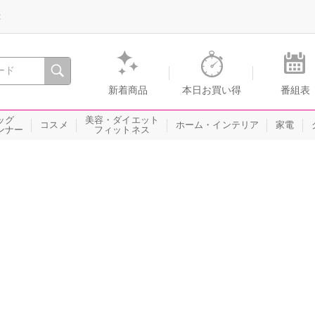
録
、瞬間を。通販・テレビショッピングのショップチャンネル
新着商品
本日お買い得
番組表
ッグ
美容・ダイエット
コスメ
ホーム・インテリア
家電
ンナー
フィットネス