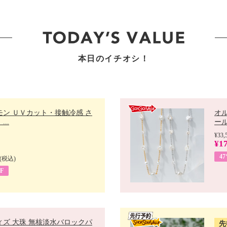
本日のイチオシ！
モン ＵＶカット・接触冷感 さ
オ
..
ール 
¥33,
¥17
4
(税込)
F
ィズ 大珠 無核淡水バロックパ
先