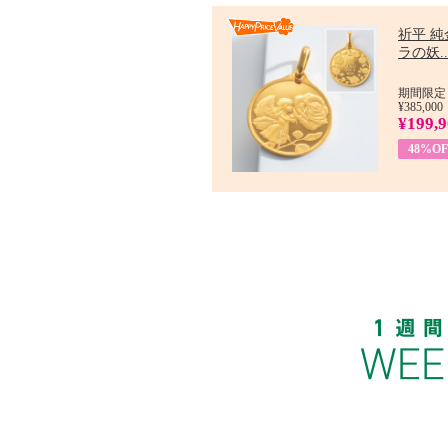
祈平 純
ラの妖..
期間限定：
¥385,000
¥199,
48%OF