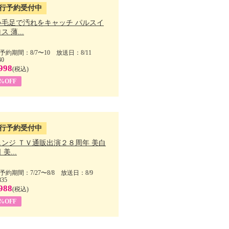
行予約受付中
い毛足で汚れをキャッチ パルスイ
ス 薄...
予約期間：8/7〜10 放送日：8/11
40
998
(税込)
9%OFF
行予約受付中
ェンジ ＴＶ通販出演２８周年 美白
美...
予約期間：7/27〜8/8 放送日：8/9
835
988
(税込)
9%OFF