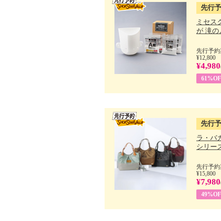
先行
ミセス
が 滝のよ
先行予約期
¥12,800
¥4,980
61%OF
先行
ラ・バ
シリーズ 
先行予約期
¥15,800
¥7,980
49%OF