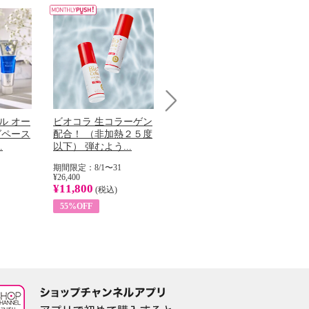
Next
ル オー
ビオコラ 生コラーゲン
オリタリア社 エキスト
チ
グペース
配合！ （非加熱２５度
ラバージン オリーブオ
わ
.
以下） 弾むよう...
イル （ノンフィ...
ッ
期間限定：8/1〜31
期間限定：8/1〜31
期
¥26,400
¥22,400
¥17
¥11,800
¥8,200
¥6
(税込)
(税込)
55%OFF
63%OFF