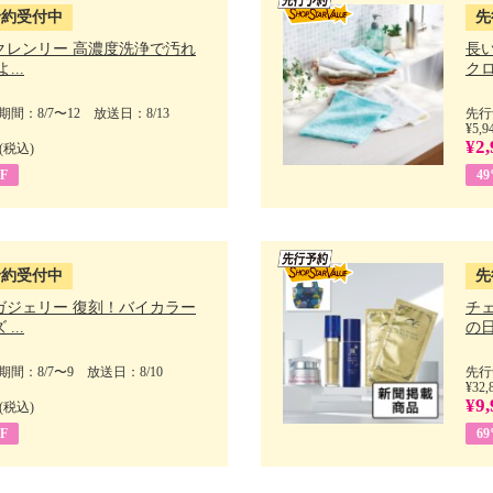
予約受付中
先
クレンリー 高濃度洗浄で汚れ
長
...
クロ
間：8/7〜12 放送日：8/13
先行
¥5,9
¥2,
(税込)
F
4
予約受付中
先
ガジェリー 復刻！バイカラー
チ
...
の日 
間：8/7〜9 放送日：8/10
先行
¥32,
¥9,
(税込)
F
6