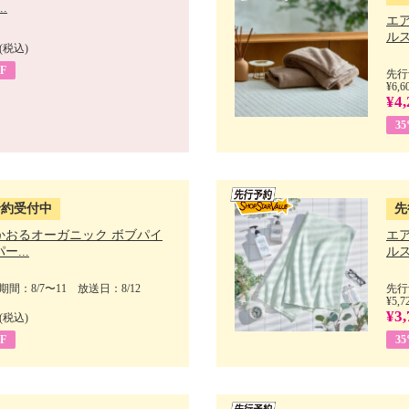
.
エ
ルス
(税込)
F
先行
¥6,6
¥4,
3
予約受付中
先
かおるオーガニック ボブパイ
エ
ー...
ルス
間：8/7〜11 放送日：8/12
先行
¥5,7
¥3,
(税込)
F
3