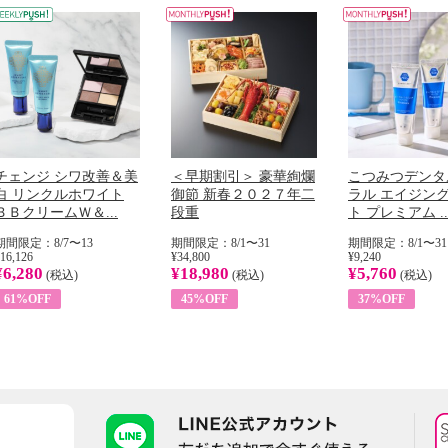
チェンジ シワ改善＆美
＜早期割引＞ 豪華絢爛
こつみつデンタ
白 リンクルホワイト
御節 新春２０２７年二
ラル エイジン
ＢＢクリームＷ＆...
段重
ト プレミアム ..
期間限定：8/7〜13
期間限定：8/1〜31
期間限定：8/1〜31
16,126
¥34,800
¥9,240
¥6,280
¥18,980
¥5,760
(税込)
(税込)
(税込)
61%OFF
45%OFF
37%OFF