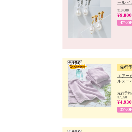
ール イ..
¥18,800
¥9,800
47%OF
先行
エアー
ルスーパ
先行予約期
¥7,590
¥4,930
35%OF