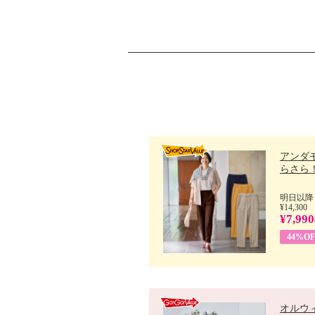
アンダ
らさら！.
明日以降
¥14,300
¥7,990
44%OF
オルウ