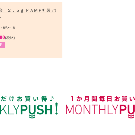
金 ２．５ｇ ＰＡＭＰ社製 バ
.
8/5〜18
900
(税込)
F