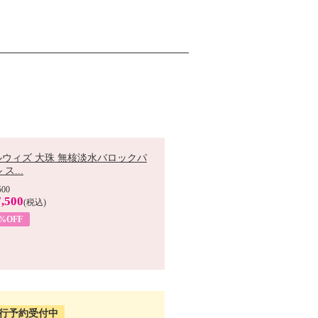
ルウィズ 大珠 無核淡水バロックパ
ス...
500
,500
(税込)
7%OFF
行予約受付中