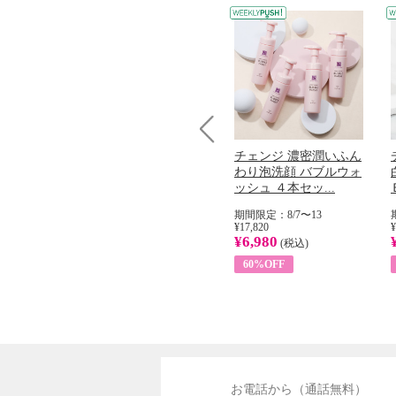
Prev
コラーゲン
オリタリア社 エキスト
チェンジ 濃密潤いふん
加熱２５度
ラバージン オリーブオ
わり泡洗顔 バブルウォ
...
イル （ノンフィ...
ッシュ ４本セッ...
31
期間限定：8/1〜31
期間限定：8/7〜13
¥22,400
¥17,820
¥
¥8,200
¥6,980
)
(税込)
(税込)
63%OFF
60%OFF
お電話から（通話無料）