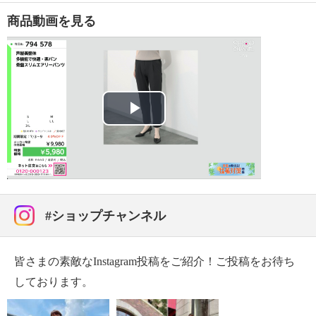
・自然乾燥：日陰の吊り干し
商品動画を見る
・アイロン仕上げ：不可
・ドライクリーニング：不可
・ウエットクリーニング：可
【その他】
【同梱書類】
・着用方法
Play
【原産国（地）】
・ミャンマー製
Video
#ショップチャンネル
皆さまの素敵なInstagram投稿をご紹介！ご投稿をお待ち
しております。