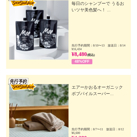
毎日のシャンプーで うるお
いツヤ美色髪へ！ ...
先行予約期間：8/10〜13 放送日：8/14
¥16,434
¥8,480
(税込)
48%OFF
先行SSV
エアーかおるオーガニック
ボブパイルスーパー...
先行予約期間：8/7〜11 放送日：8/12
¥6,600