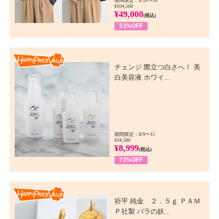
期間限定：8/10〜16
¥104,500
¥49,000
(税込)
53%OFF
Happy Price Value
チェンジ 際立つ白さへ！ 美
白美容液 ホワイ...
期間限定：8/9〜15
¥34,580
¥8,999
(税込)
73%OFF
Happy Price Value
祈平 純金 ２．５ｇ ＰＡＭ
Ｐ社製 バラの妖...