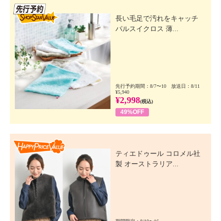
先行SSV
長い毛足で汚れをキャッチ
パルスイクロス 薄...
先行予約期間：8/7〜10 放送日：8/11
¥5,940
¥2,998
(税込)
49%OFF
Happy Price Value
ティエドゥール コロメル社
製 オーストラリア...