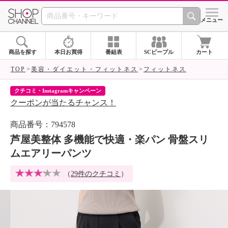
SHOP CHANNEL 
メニュー
商品を探す
本日お買得
番組表
SCピープル
カート
TOP
美容・ダイエット・フィットネス
フィットネス
クチコミ・Instagramキャンペーン
ネ
クーポンが当たるチャンス！
ネ
商品番号：794578
芦屋美整体 多機能で快適・楽パン 骨盤スリ
ムエアリーパンツ
（
29件のクチコミ
）