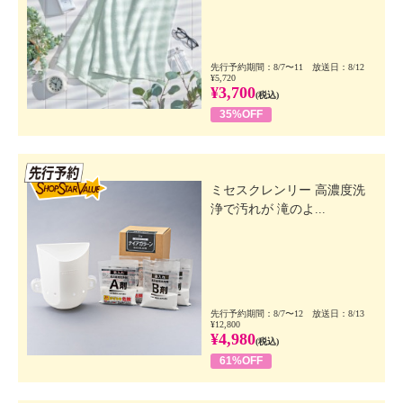
先行予約期間：8/7〜11 放送日：8/12
¥5,720
¥3,700
(税込)
35%OFF
先行SSV
ミセスクレンリー 高濃度洗
浄で汚れが 滝のよ...
先行予約期間：8/7〜12 放送日：8/13
¥12,800
¥4,980
(税込)
61%OFF