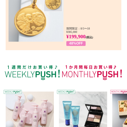
期間限定：8/5〜18
¥385,000
¥199,900
(税込)
48%OFF
WEEKLY PUSH
W