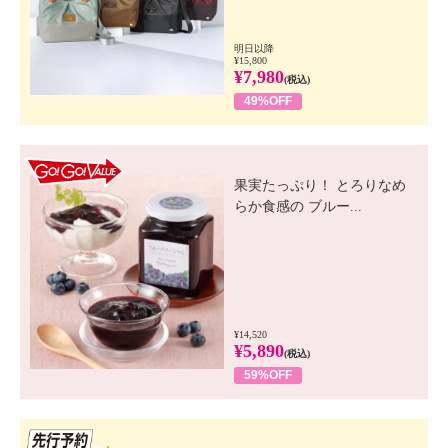
明日以降
¥15,800
¥7,980
(税込)
49%OFF
GO! GO! VALUE
果実たっぷり！ とろりなめ
らか食感の ブルー...
¥14,520
¥5,890
(税込)
59%OFF
先行SSV