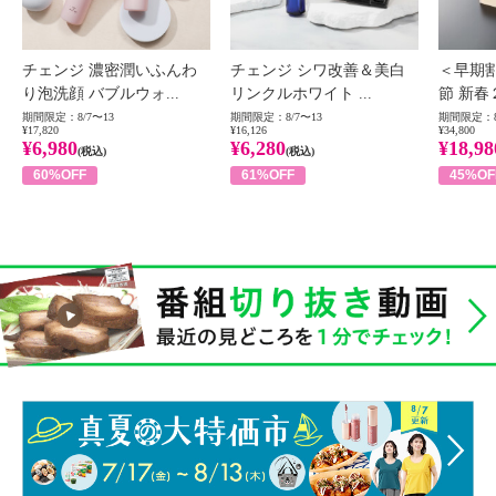
チェンジ 濃密潤いふんわ
チェンジ シワ改善＆美白
＜早期
り泡洗顔 バブルウォ...
リンクルホワイト ...
節 新春
期間限定：8/7〜13
期間限定：8/7〜13
期間限定：8
¥17,820
¥16,126
¥34,800
¥6,980
¥6,280
¥18,98
(税込)
(税込)
60%OFF
61%OFF
45%OF