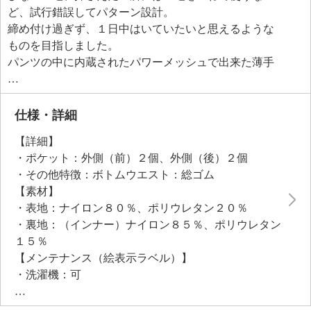
ど、試行錯誤してパターン設計。
締め付け過ぎず、１日中はいていたいと思えるような
ものを目指しました。
パンツの中に内蔵されたパワーメッシュで出来た薄手
の骨盤ベルトにより、骨盤まわりの補整を行います。
骨盤まわりを引き締めることで正しい姿勢の意識をサ
ポートします。
仕様・詳細
接触冷感は着た瞬間ひんやり感じるので、暑いときに
【詳細】
おすすめ。
・ポケット：外側（前）２個、外側（後）２個
遮熱、撥水加工、３６０°ストレッチとうれしい機能が
・その他特徴：ボトムウエスト：総ゴム
備わった普段の生活で使いやすくアイテムです。
【素材】
・表地：ナイロン８０％、ポリウレタン２０％
・裏地：（インナー）ナイロン８５％、ポリウレタン
１５％
【メンテナンス（絵表示ラベル）】
・洗濯機：可
・漂白処理：塩素系・酸素系漂白不可
・タンブル乾燥：不可