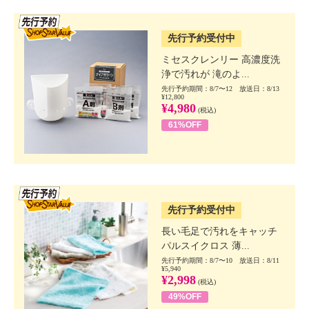
SSV先行
先行予約受付中
ミセスクレンリー 高濃度洗
浄で汚れが 滝のよ...
先行予約期間：8/7〜12 放送日：8/13
¥12,800
¥4,980
(税込)
61%OFF
SSV先行
先行予約受付中
長い毛足で汚れをキャッチ
パルスイクロス 薄...
先行予約期間：8/7〜10 放送日：8/11
¥5,940
¥2,998
(税込)
49%OFF