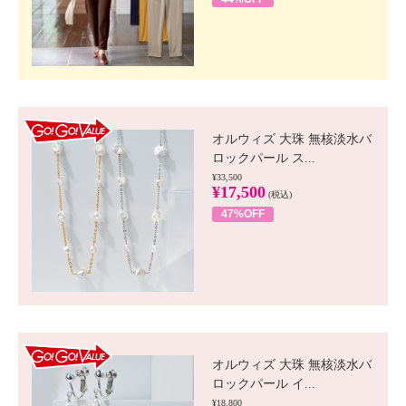
GO!GO! VALUE
オルウィズ 大珠 無核淡水バ
ロックパール ス...
¥33,500
¥17,500
(税込)
47%OFF
GO!GO! VALUE
オルウィズ 大珠 無核淡水バ
ロックパール イ...
¥18,800