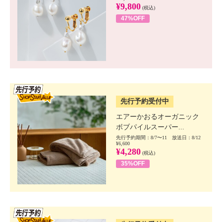
¥9,800
(税込)
47%OFF
SSV先行
先行予約受付中
エアーかおるオーガニック
ボブパイルスーパー...
先行予約期間：8/7〜11 放送日：8/12
¥6,600
¥4,280
(税込)
35%OFF
SSV先行