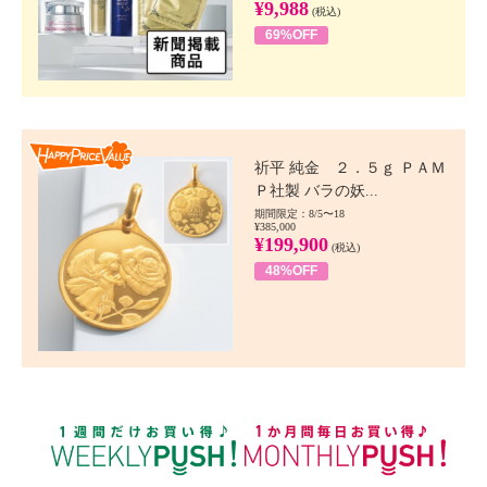
¥9,988
(税込)
69%OFF
Happy Price value
祈平 純金 ２．５ｇ ＰＡＭ
Ｐ社製 バラの妖...
期間限定：8/5〜18
¥385,000
¥199,900
(税込)
48%OFF