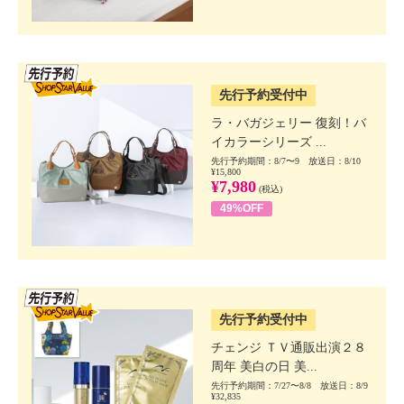
SSV先行
先行予約受付中
ラ・バガジェリー 復刻！バ
イカラーシリーズ ...
先行予約期間：8/7〜9 放送日：8/10
¥15,800
¥7,980
(税込)
49%OFF
SSV先行
先行予約受付中
チェンジ ＴＶ通販出演２８
周年 美白の日 美...
先行予約期間：7/27〜8/8 放送日：8/9
¥32,835