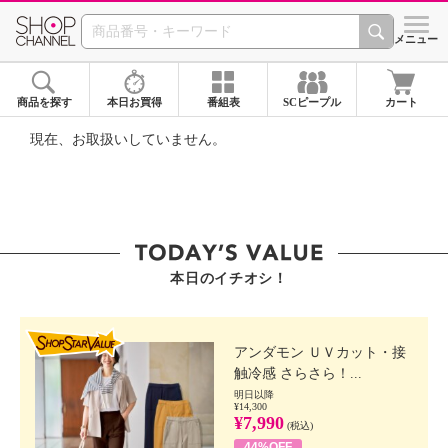
SHOP CHANNEL ショ
メニュー
商品を探す
本日お買得
番組表
SCピープル
カート
現在、お取扱いしていません。
本日のイチオシ！
SHOP STAR VALUE
アンダモン ＵＶカット・接
触冷感 さらさら！...
明日以降
¥14,300
¥7,990
(税込)
44%OFF