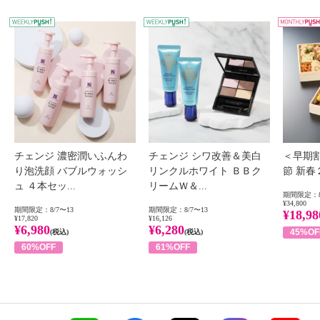
WEEKLY PUSH
W
チェンジ 濃密潤いふんわ
チェンジ シワ改善＆美白
＜早期
り泡洗顔 バブルウォッシ
リンクルホワイト ＢＢク
節 新
ュ ４本セッ...
リームＷ＆...
期間限定：8
¥34,800
期間限定：8/7〜13
期間限定：8/7〜13
¥18,98
¥17,820
¥16,126
¥6,980
¥6,280
45%OF
(税込)
(税込)
60%OFF
61%OFF