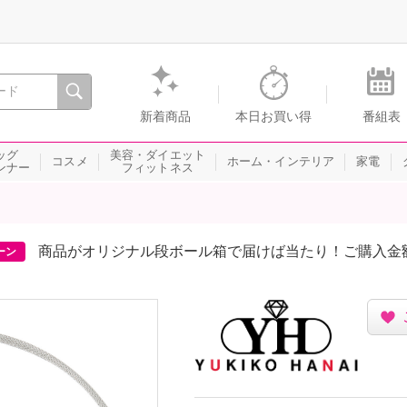
間を。通販・テレビショッピングのショップチャンネル
新着商品
本日お買い得
番組表
ッグ
美容・ダイエット
コスメ
ホーム・インテリア
家電
ンナー
フィットネス
商品がオリジナル段ボール箱で届けば当たり！ご購入金
ーン