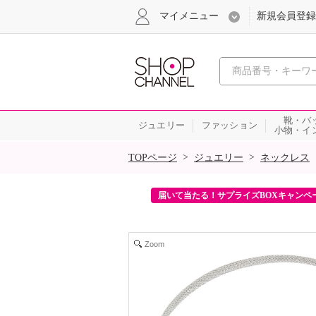
マイメニュー
新規会員登録
心おどる、瞬
靴・バ
ジュエリー
ファッション
小物・イ
SALE
>
>
TOPページ
ジュエリー
ネックレス
ンを2回プレゼント！
届いて当たる！サプライズBOXキャンペ
Zoom