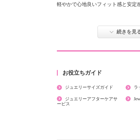
軽やかで心地良いフィット感と安定
【重量】
・約３８ｇ
続きを見
【刻印】
・なし
【サイズ】
・内周：約４２ｃｍ
・最大幅：約５．４ｃｍ
お役立ちガイド
【使用素材】
ジュエリーサイズガイド
ラ
・合金
【メッキ素材】
ジュエリーアフターケアサ
Je
ービス
・材質：シルバートーンコート
【その他】
・個体差あり
【原産国（地）】
・中国製