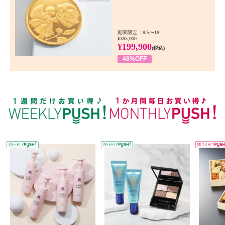
期間限定：8/5〜18
¥385,000
¥199,900
(税込)
48%OFF
WEEKLY PUSH
W