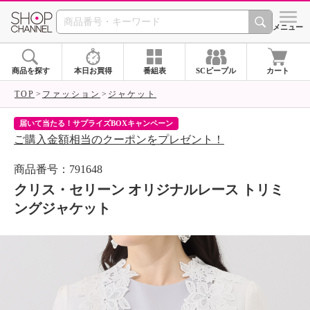
SHOP CHANNEL 
メニュー
商品を探す
本日お買得
番組表
SCピープル
カート
TOP
ファッション
ジャケット
届いて当たる！サプライズBOXキャンペーン
ク
ご購入金額相当のクーポンをプレゼント！
ク
商品番号：791648
クリス・セリーン オリジナルレース トリミ
ングジャケット