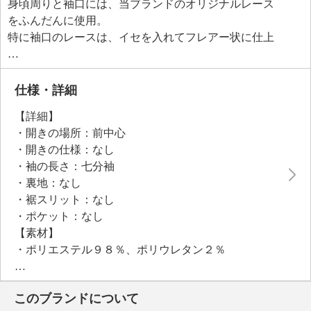
身頃周りと袖口には、当ブランドのオリジナルレース
をふんだんに使用。
特に袖口のレースは、イセを入れてフレアー状に仕上
げることで、手の動きに合わせて優雅な表情を見せま
す。
レース部分を透かして配置することで、軽やかさと涼
仕様・詳細
しげな雰囲気を演出。
【詳細】
ノースリーブのワンピースやチュニックの上に羽織る
・開きの場所：前中心
だけで、日常使いからセミフォーマルな場面まで幅広
・開きの仕様：なし
く活躍します。
・袖の長さ：七分袖
・裏地：なし
・裾スリット：なし
・ポケット：なし
【素材】
・ポリエステル９８％、ポリウレタン２％
・レース：ポリエステル１００％
・パイピング：ポリエステル１００％
このブランドについて
【メンテナンス（絵表示ラベル）】