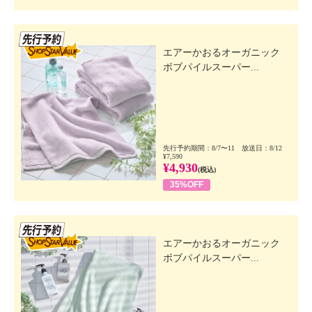
先行SSV
エアーかおるオーガニック
ボブパイルスーパー...
先行予約期間：8/7〜11 放送日：8/12
¥7,590
¥4,930
(税込)
35%OFF
先行SSV
エアーかおるオーガニック
ボブパイルスーパー...