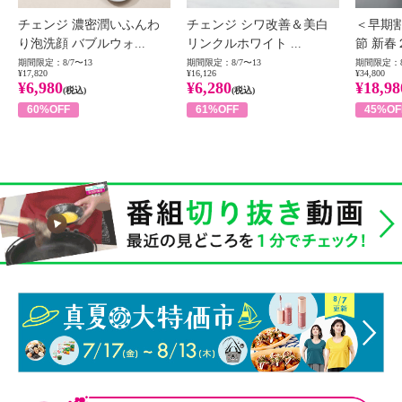
チェンジ 濃密潤いふんわ
チェンジ シワ改善＆美白
＜早期
り泡洗顔 バブルウォ...
リンクルホワイト ...
節 新春
期間限定：8/7〜13
期間限定：8/7〜13
期間限定：8
¥17,820
¥16,126
¥34,800
¥6,980
¥6,280
¥18,98
(税込)
(税込)
60%OFF
61%OFF
45%OF