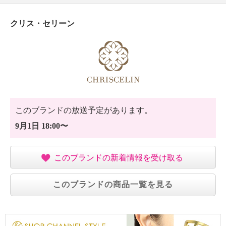
・手洗い：可
・漂白処理：塩素系・酸素系漂白不可
クリス・セリーン
・タンブル乾燥：不可
・自然乾燥：日陰の吊り干し
・アイロン仕上げ：可（低温）
・ドライクリーニング：石油系ドライクリーニング可
【メンテナンス（ケアラベル）】
・長時間照射による変退色注意
・単品洗い
このブランドの放送予定があります。
・水や汗などによる色落ち、色移り注意
・摩擦による色落ち、色移り注意
9月1日 18:00〜
・毛玉が生じるおそれあり
・過度な力をかけない
このブランドの新着情報を受け取る
・ネット使用
【原産国（地）】
このブランドの商品一覧を見る
・中国製