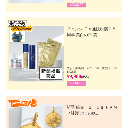
49%OFF
先行SSV
チェンジ ＴＶ通販出演２８
周年 美白の日 美...
先行予約期間：7/27〜8/8 放送日：8/9
¥32,835
¥9,988
(税込)
69%OFF
Happy Price Value
祈平 純金 ２．５ｇ ＰＡＭ
Ｐ社製 バラの妖...