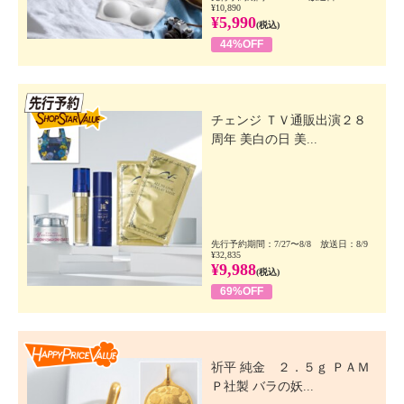
¥10,890
¥5,990
(税込)
44%OFF
先行SSV
チェンジ ＴＶ通販出演２８
周年 美白の日 美...
先行予約期間：7/27〜8/8 放送日：8/9
¥32,835
¥9,988
(税込)
69%OFF
Happy Price Value
祈平 純金 ２．５ｇ ＰＡＭ
Ｐ社製 バラの妖...