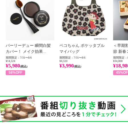
パーリーデュー 瞬間白髪
ペコちゃん ポケッタブル
＜早期
カバー！ メイク効果...
マイバッグ
節 新春
期間限定：7/31〜8/6
期間限定：7/31〜8/6
期間限定：8
¥14,524
¥4,510
¥34,800
¥5,980
¥3,990
¥18,98
(税込)
(税込)
58%OFF
45%OF