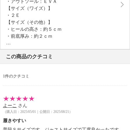
・アウトソール：ＥＶＡ
【サイズ（ワイズ）】
・２Ｅ
【サイズ（その他）】
・ヒールの高さ：約５ｃｍ
・前底厚み：約２ｃｍ
・前側着地点厚み：約３ｃｍ
・高低差：約２ｃｍ
この商品のクチコミ
【重さ】
・片足約１８０ｇ（サイズにより多少の差異あり）
【個体差あり】
1件のクチコミ
・個体差あり
【原産国（地）】
・中国製
よーこ
さん
【目安サイズ】
（購入日：2025/05/01｜公開日：2025/08/21）
表記：Ｓ
対応サイズ：２３．０ｃｍ
履きやすい
普段Ｓサイズです。ジャストサイズで丁度良かったです。