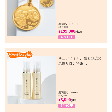
期間限定：8/5〜18
¥385,000
¥199,900
(税込)
48%OFF
Happy Price Value
キュアフォルテ 髪と頭皮の
老舗サロン開発 し...
期間限定：8/1〜7
¥13,200
¥5,990
(税込)
54%OFF