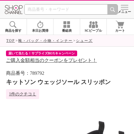
SHOP CHANNEL 
メニュー
商品を探す
本日お買得
番組表
SCピープル
カート
TOP
靴・バッグ・小物・インナー
シューズ
届いて当たる！サプライズBOXキャンペーン
ク
ご購入金額相当のクーポンをプレゼント！
ク
商品番号：789792
キットソン ウェッジソール スリッポン
1件のクチコミ