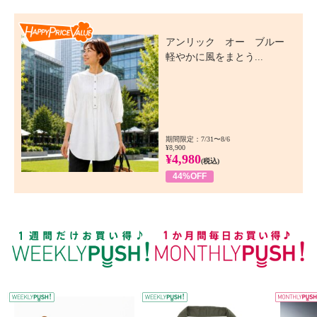
Happy Price Value
アンリック オー ブルー
軽やかに風をまとう...
期間限定：7/31〜8/6
¥8,900
¥4,980
(税込)
44%OFF
WEEKLY PUSH
W