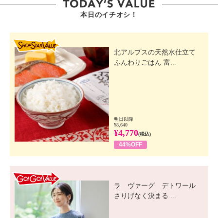
本日のイチオシ！
SHOP STAR VALUE
北アルプスの天然水仕立て
ふんわりごはん 富...
明日以降
¥8,640
¥4,770
(税込)
44%OFF
GO! GO! VALUE
ラ ヴァーグ デトワール
さりげなく決まる ...