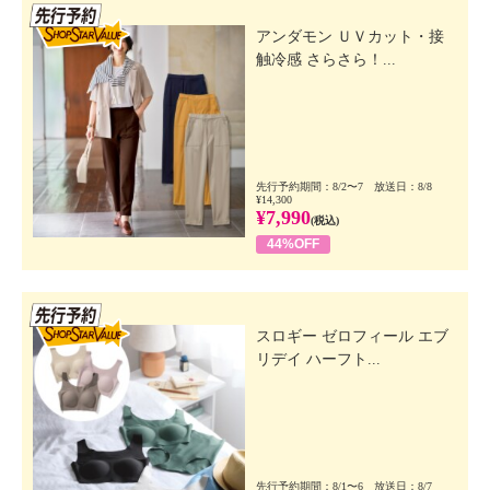
先行SSV
アンダモン ＵＶカット・接
触冷感 さらさら！...
先行予約期間：8/2〜7 放送日：8/8
¥14,300
¥7,990
(税込)
44%OFF
先行SSV
スロギー ゼロフィール エブ
リデイ ハーフト...
先行予約期間：8/1〜6 放送日：8/7