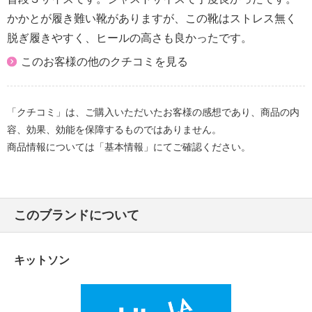
表記：Ｍ
かかとが履き難い靴がありますが、この靴はストレス無く
対応サイズ：２３．５ｃｍ
脱ぎ履きやすく、ヒールの高さも良かったです。
表記：Ｌ
このお客様の他のクチコミを見る
対応サイズ：２４．０ｃｍ
表記：ＬＬ
「クチコミ」は、ご購入いただいたお客様の感想であり、商品の内
対応サイズ：２４．５ｃｍ
容、効果、効能を保障するものではありません。
商品情報については「基本情報」にてご確認ください。
このブランドについて
キットソン