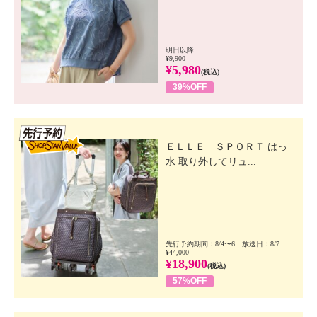
明日以降
¥9,900
¥5,980
(税込)
39%OFF
先行SSV
ＥＬＬＥ ＳＰＯＲＴ はっ
水 取り外してリュ...
先行予約期間：8/4〜6 放送日：8/7
¥44,000
¥18,900
(税込)
57%OFF