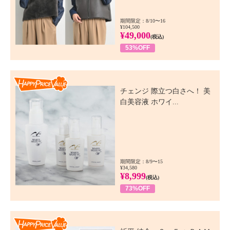
期間限定：8/10〜16
¥104,500
¥49,000
(税込)
53%OFF
Happy Price Value
チェンジ 際立つ白さへ！ 美
白美容液 ホワイ...
期間限定：8/9〜15
¥34,580
¥8,999
(税込)
73%OFF
Happy Price Value