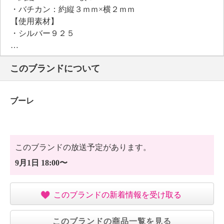
・バチカン：約縦３ｍｍ×横２ｍｍ
【使用素材】
・シルバー９２５
【メッキ素材】
・材質：ロジウムコート
このブランドについて
【その他】
・個体差あり
【原産国（地）】
ブーレ
・日本製
このブランドの放送予定があります。
9月1日 18:00〜
このブランドの新着情報を受け取る
このブランドの商品一覧を見る