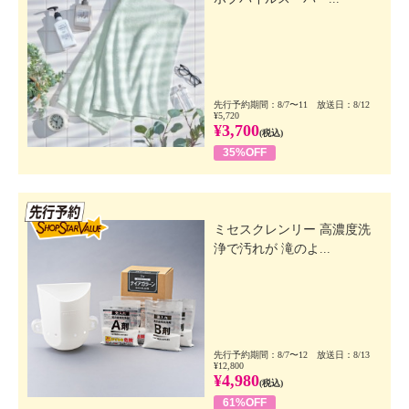
先行予約期間：8/7〜11 放送日：8/12
¥5,720
¥3,700
(税込)
35%OFF
先行SSV
ミセスクレンリー 高濃度洗
浄で汚れが 滝のよ...
先行予約期間：8/7〜12 放送日：8/13
¥12,800
¥4,980
(税込)
61%OFF