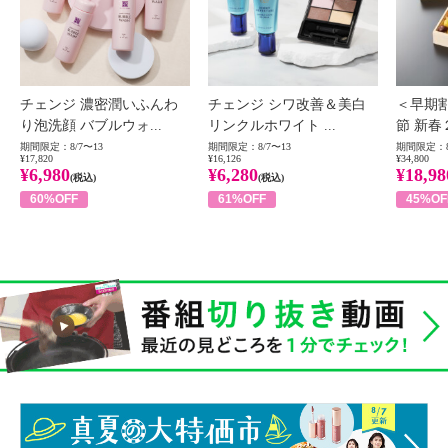
チェンジ 濃密潤いふんわ
チェンジ シワ改善＆美白
＜早期
り泡洗顔 バブルウォ...
リンクルホワイト ...
節 新春
期間限定：8/7〜13
期間限定：8/7〜13
期間限定：8
¥17,820
¥16,126
¥34,800
¥6,980
¥6,280
¥18,98
(税込)
(税込)
60%OFF
61%OFF
45%OF