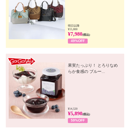
明日以降
¥15,800
¥7,980
(税込)
49%OFF
GO! GO! VALUE
果実たっぷり！ とろりなめ
らか食感の ブルー...
¥14,520
¥5,890
(税込)
59%OFF