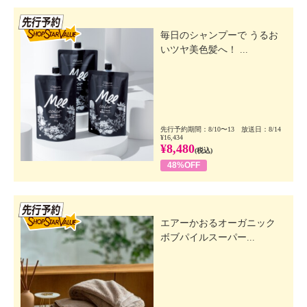
先行SSV
毎日のシャンプーで うるお
いツヤ美色髪へ！ ...
先行予約期間：8/10〜13 放送日：8/14
¥16,434
¥8,480
(税込)
48%OFF
先行SSV
エアーかおるオーガニック
ボブパイルスーパー...