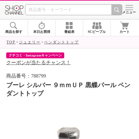
SHOP CHANNEL 
メニュー
商品を探す
本日お買得
番組表
SCピープル
カート
TOP
ジュエリー
ペンダントトップ
クチコミ・Instagramキャンペーン
ネ
クーポンが当たるチャンス！
ネ
商品番号：788799
ブーレ シルバー ９ｍｍＵＰ 黒蝶パール ペン
ダントトップ