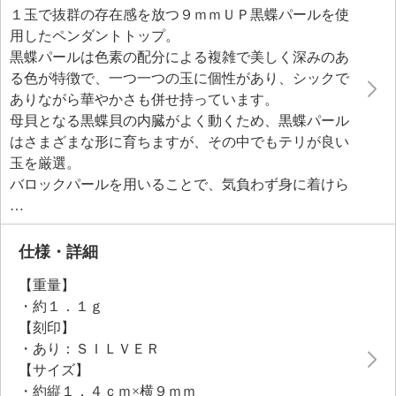
１玉で抜群の存在感を放つ９ｍｍＵＰ黒蝶パールを使
用したペンダントトップ。
黒蝶パールは色素の配分による複雑で美しく深みのあ
る色が特徴で、一つ一つの玉に個性があり、シックで
ありながら華やかさも併せ持っています。
母貝となる黒蝶貝の内臓がよく動くため、黒蝶パール
はさまざまな形に育ちますが、その中でもテリが良い
玉を厳選。
バロックパールを用いることで、気負わず身に着けら
れるデイリーな雰囲気に仕上げました。
雑誌などでもよく目にするシルバージュエリーは、
日々のおしゃれとして手軽に取り入れられることから
仕様・詳細
注目のアイテム。
【重量】
お手持ちのチェーンと合わせてお楽しみください。
・約１．１ｇ
【刻印】
・あり：ＳＩＬＶＥＲ
【サイズ】
・約縦１．４ｃｍ×横９ｍｍ