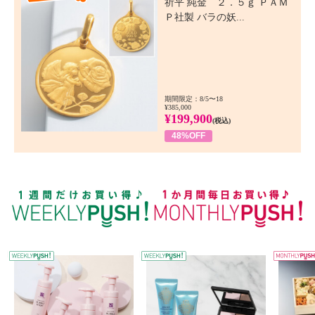
祈平 純金 ２．５ｇ ＰＡＭ
Ｐ社製 バラの妖...
期間限定：8/5〜18
¥385,000
¥199,900
(税込)
48%OFF
WEEKLY PUSH
W