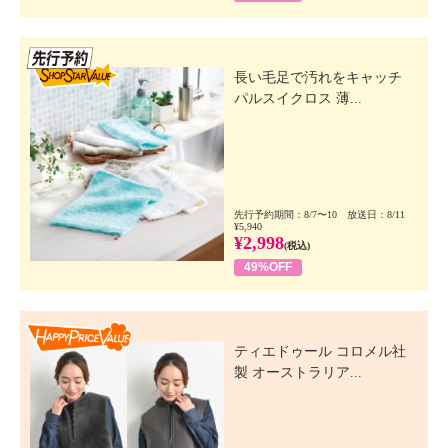
先行SSV
長い毛足で汚れをキャッチ
パルスイクロス 薄...
先行予約期間：8/7〜10 放送日：8/11
¥5,940
¥2,998
(税込)
49%OFF
Happy Price Value
ティエドゥール コロメル社
製 オーストラリア...