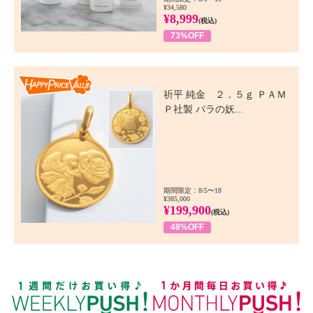
¥34,580
¥8,999
(税込)
73%OFF
Happy Price Value
祈平 純金 ２．５ｇ ＰＡＭ
Ｐ社製 バラの妖...
期間限定：8/5〜18
¥385,000
¥199,900
(税込)
48%OFF