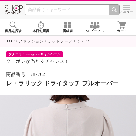
SHOP CHANNEL 
メニュー
商品を探す
本日お買得
番組表
SCピープル
カート
TOP
ファッション
カットソー／Ｔシャツ
クチコミ・Instagramキャンペーン
ネ
クーポンが当たるチャンス！
ネ
商品番号：787702
レ・ラリック ドライタッチ プルオーバー