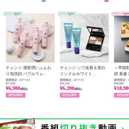
WEEKLY PUSH
W
チェンジ 濃密潤いふんわ
チェンジ シワ改善＆美白
＜早期
り泡洗顔 バブルウォ...
リンクルホワイト ...
節 新春
期間限定：8/7〜13
期間限定：8/7〜13
期間限定：8
¥17,820
¥16,126
¥34,800
¥6,980
¥6,280
¥18,98
(税込)
(税込)
60%OFF
61%OFF
45%OF