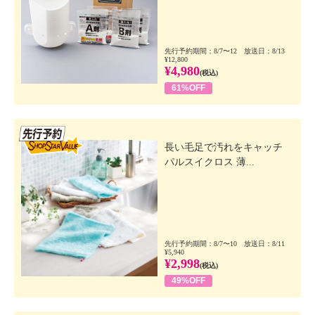
先行予約期間：8/7〜12 放送日：8/13
¥12,800
¥4,980
(税込)
61%OFF
先行SSV
長い毛足で汚れをキャッチ
パルスイクロス 薄...
先行予約期間：8/7〜10 放送日：8/11
¥5,940
¥2,998
(税込)
49%OFF