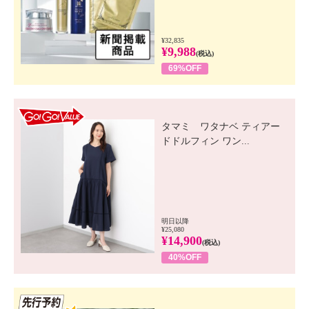
¥32,835
¥9,988
(税込)
69%OFF
GO! GO! VALUE
タマミ ワタナベ ティアー
ドドルフィン ワン...
明日以降
¥25,080
¥14,900
(税込)
40%OFF
先行SSV