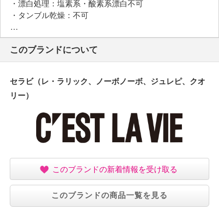
・漂白処理：塩素系・酸素系漂白不可
・タンブル乾燥：不可
・自然乾燥：日陰の吊り干し
・アイロン仕上げ：可（低温）
このブランドについて
・ドライクリーニング：石油系ドライクリーニング可
【個体差あり】
・個体差あり
セラビ（レ・ラリック、ノーボノーボ、ジュレピ、クオ
【原産国（地）】
リー）
・中国製
このブランドの新着情報を受け取る
このブランドの商品一覧を見る