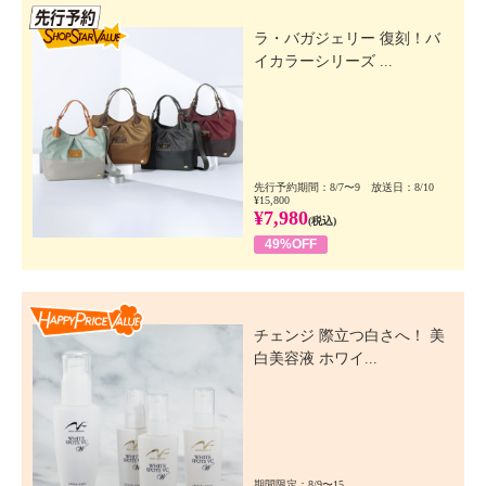
先行SSV
ラ・バガジェリー 復刻！バ
イカラーシリーズ ...
先行予約期間：8/7〜9 放送日：8/10
¥15,800
¥7,980
(税込)
49%OFF
Happy Price Value
チェンジ 際立つ白さへ！ 美
白美容液 ホワイ...
期間限定：8/9〜15