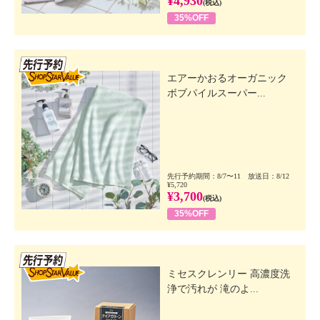
¥4,930
(税込)
35%OFF
先行SSV
エアーかおるオーガニック
ボブパイルスーパー...
先行予約期間：8/7〜11 放送日：8/12
¥5,720
¥3,700
(税込)
35%OFF
先行SSV
ミセスクレンリー 高濃度洗
浄で汚れが 滝のよ...