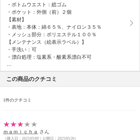
・ボトムウエスト：総ゴム
・ポケット：外側（前）２個
【素材】
・表地：本体：綿６５％、ナイロン３５％
・メッシュ部分：ポリエステル１００％
【メンテナンス（絵表示ラベル）】
・手洗い：可
・漂白処理：塩素系・酸素系漂白不可
・タンブル乾燥：不可
・自然乾燥：日陰の吊り干し
この商品のクチコミ
・アイロン仕上げ：可（低温）
・ドライクリーニング：石油系ドライクリーニング可
・ウエットクリーニング：可
1件のクチコミ
【個体差あり】
・個体差あり
【原産国（地）】
・中国製
ｍａｍｉｃｈａ
さん
（購入日：2025/05/09｜公開日：2025/05/20）