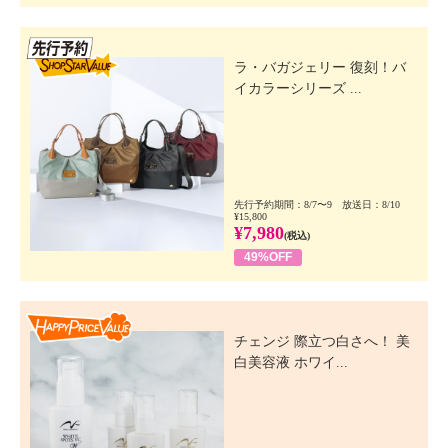
先行SSV
ラ・バガジェリー 復刻！バ
イカラーシリーズ ...
先行予約期間：8/7〜9 放送日：8/10
¥15,800
¥7,980
(税込)
49%OFF
Happy Price Value
チェンジ 際立つ白さへ！ 美
白美容液 ホワイ...