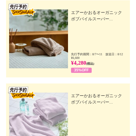
先行SSV
エアーかおるオーガニック
ボブパイルスーパー...
先行予約期間：8/7〜11 放送日：8/12
¥6,600
¥4,280
(税込)
35%OFF
先行SSV
エアーかおるオーガニック
ボブパイルスーパー...