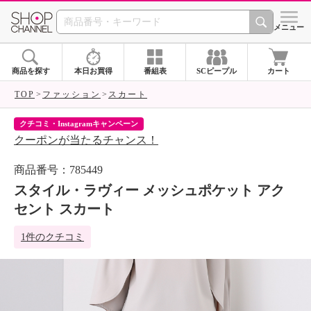
SHOP CHANNEL 
メニュー
商品を探す
本日お買得
番組表
SCピープル
カート
TOP
ファッション
スカート
クチコミ・Instagramキャンペーン
ネ
クーポンが当たるチャンス！
ネ
商品番号：785449
スタイル・ラヴィー メッシュポケット アク
セント スカート
1件のクチコミ