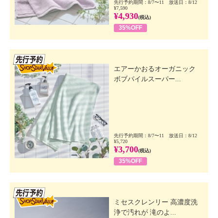
先行予約期間：8/7〜11 放送日：8/12
¥7,590
¥4,930
(税込)
35%OFF
先行SSV
エアーかおるオーガニック
ボブパイルスーパー...
先行予約期間：8/7〜11 放送日：8/12
¥5,720
¥3,700
(税込)
35%OFF
先行SSV
ミセスクレンリー 高濃度洗
浄で汚れが 滝のよ...