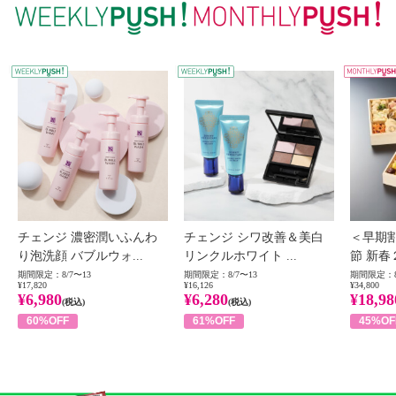
WEEKLY PUSH
W
チェンジ 濃密潤いふんわ
チェンジ シワ改善＆美白
＜早期
り泡洗顔 バブルウォ...
リンクルホワイト ...
節 新春
期間限定：8/7〜13
期間限定：8/7〜13
期間限定：8
¥17,820
¥16,126
¥34,800
¥6,980
¥6,280
¥18,98
(税込)
(税込)
60%OFF
61%OFF
45%OF