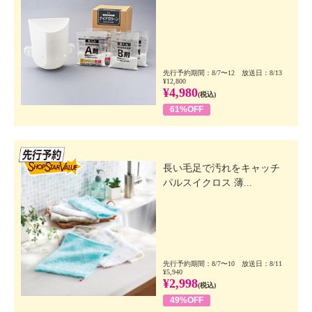
先行予約期間：8/7〜12 放送日：8/13
¥12,800
¥4,980
(税込)
61%OFF
先行SSV
長い毛足で汚れをキャッチ
パルスイクロス 薄...
先行予約期間：8/7〜10 放送日：8/11
¥5,940
¥2,998
(税込)
49%OFF