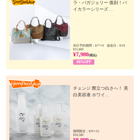
ラ・バガジェリー 復刻！バ
イカラーシリーズ ...
先行予約期間：8/7〜9 放送日：8/10
¥15,800
¥7,980
(税込)
49%OFF
Happy Price Value
チェンジ 際立つ白さへ！ 美
白美容液 ホワイ...
期間限定：8/9〜15
¥34,580
¥8,999