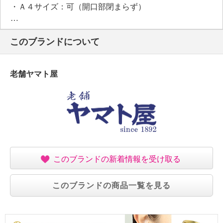
・Ａ４サイズ：可（開口部閉まらず）
【重さ】
・約１７０ｇ
このブランドについて
【個体差あり】
・個体差あり
【原産国（地）】
老舗ヤマト屋
・日本製
このブランドの新着情報を受け取る
このブランドの商品一覧を見る