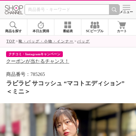
SHOP CHANNEL 
メニュー
商品を探す
本日お買得
番組表
SCピープル
カート
TOP
靴・バッグ・小物・インナー
バッグ
クチコミ・Instagramキャンペーン
ネ
クーポンが当たるチャンス！
ネ
商品番号：785265
ラビラビ サコッシュ “マコトエディション”
＜ミニ＞