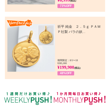
(税込)
73%OFF
Happy Price Value
祈平 純金 ２．５ｇ ＰＡＭ
Ｐ社製 バラの妖...
期間限定：8/5〜18
¥385,000
¥199,900
(税込)
48%OFF