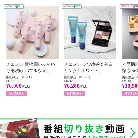
WEEKLY PUSH
W
チェンジ 濃密潤いふんわ
チェンジ シワ改善＆美白
＜早期
り泡洗顔 バブルウォ...
リンクルホワイト ...
節 新春
期間限定：8/7〜13
期間限定：8/7〜13
期間限定：8
¥17,820
¥16,126
¥34,800
¥6,980
¥6,280
¥18,98
(税込)
(税込)
60%OFF
61%OFF
45%OF