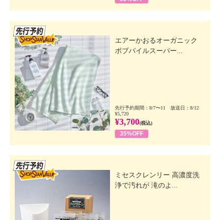
先行SSV
エアーかおるオーガニック
ボブパイルスーパー...
先行予約期間：8/7〜11 放送日：8/12
¥5,720
¥3,700
(税込)
35%OFF
先行SSV
ミセスクレンリー 高濃度洗
浄で汚れが 滝のよ...