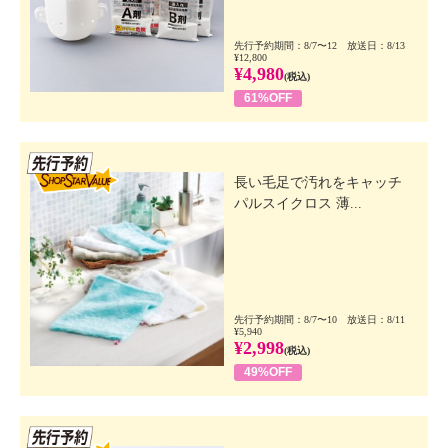
先行予約期間：8/7〜12 放送日：8/13
¥12,800
¥4,980
(税込)
61%OFF
先行SSV
長い毛足で汚れをキャッチ
パルスイクロス 薄...
先行予約期間：8/7〜10 放送日：8/11
¥5,940
¥2,998
(税込)
49%OFF
先行SSV