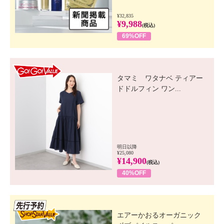
¥32,835
¥9,988
(税込)
69%OFF
GO! GO! VALUE
タマミ ワタナベ ティアー
ドドルフィン ワン...
明日以降
¥25,080
¥14,900
(税込)
40%OFF
先行SSV
エアーかおるオーガニック