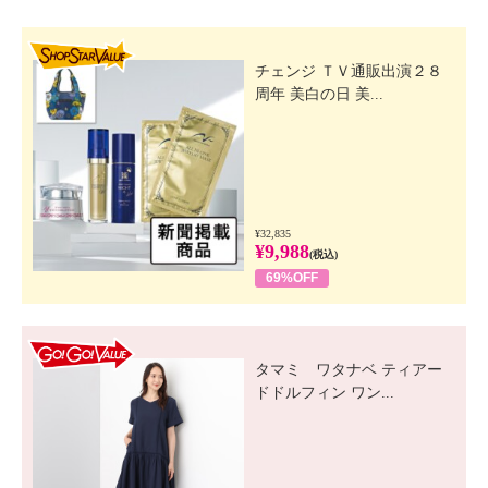
SHOP STAR VALUE
チェンジ ＴＶ通販出演２８
周年 美白の日 美...
¥32,835
¥9,988
(税込)
69%OFF
GO! GO! VALUE
タマミ ワタナベ ティアー
ドドルフィン ワン...