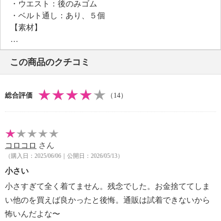
・ウエスト：後のみゴム
・ベルト通し：あり、５個
【素材】
・綿５５％、ポリエステル４５％
【メンテナンス（絵表示ラベル）】
この商品のクチコミ
・洗濯機：可
・漂白処理：塩素系・酸素系漂白不可
・タンブル乾燥：不可
総合評価
（14）
・自然乾燥：日陰の吊り干し
・アイロン仕上げ：可（低温）
・ドライクリーニング：石油系ドライクリーニング可
【メンテナンス（ケアラベル）】
コロコロ
さん
・長時間照射による変退色注意
（購入日：2025/06/06｜公開日：2026/05/13）
・単品洗い
・水や汗などによる色落ち、色移り注意
小さい
・摩擦による色落ち、色移り注意
小さすぎて全く着てません。残念でした。お金捨ててしま
・過度な力をかけない
い他のを買えば良かったと後悔。通販は試着できないから
【原産国（地）】
怖いんだよな〜
・中国製