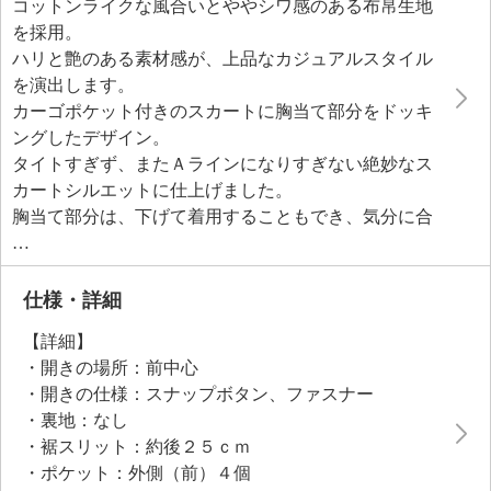
コットンライクな風合いとややシワ感のある布帛生地
を採用。
ハリと艶のある素材感が、上品なカジュアルスタイル
を演出します。
カーゴポケット付きのスカートに胸当て部分をドッキ
ングしたデザイン。
タイトすぎず、またＡラインになりすぎない絶妙なス
カートシルエットに仕上げました。
胸当て部分は、下げて着用することもでき、気分に合
わせて着こなし方を楽しめます。
また、ボールペンなども収納できるポケット付きデザ
インで実用的。
仕様・詳細
細長い肩ひもは繊細なアクセントとして引き立ちま
【詳細】
す。
・開きの場所：前中心
ウエストには胸当て部分が下がりすぎないようボタン
・開きの仕様：スナップボタン、ファスナー
付きループをあしらいました。
・裏地：なし
後ろは飾りポケットとドットボタンでアクセントをプ
・裾スリット：約後２５ｃｍ
ラス。
・ポケット：外側（前）４個