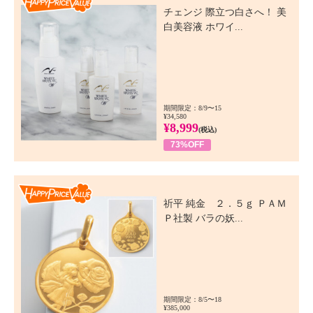
チェンジ 際立つ白さへ！ 美
白美容液 ホワイ...
期間限定：8/9〜15
¥34,580
¥8,999
(税込)
73%OFF
Happy Price Value
祈平 純金 ２．５ｇ ＰＡＭ
Ｐ社製 バラの妖...
期間限定：8/5〜18
¥385,000