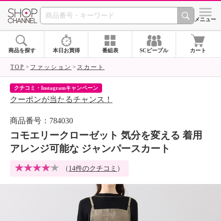
SHOP CHANNEL 
メニュー
商品を探す
本日お買得
番組表
SCピープル
カート
TOP
ファッション
スカート
クチコミ・Instagramキャンペーン
ネ
クーポンが当たるチャンス！
ネ
商品番号：784030
コモエリークローゼット 気分を変える 着用
アレンジ可能な ジャンパースカート
（
14件のクチコミ
）