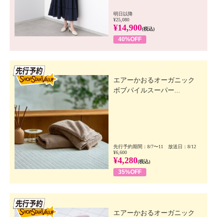
明日以降
¥25,080
¥14,900
(税込)
40%OFF
先行SSV
エアーかおるオーガニック
ボブパイルスーパー...
先行予約期間：8/7〜11 放送日：8/12
¥6,600
¥4,280
(税込)
35%OFF
先行SSV
エアーかおるオーガニック