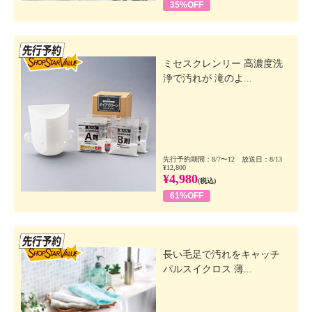
35%OFF
先行SSV
ミセスクレンリー 高濃度洗
浄で汚れが 滝のよ...
先行予約期間：8/7〜12 放送日：8/13
¥12,800
¥4,980
(税込)
61%OFF
先行SSV
長い毛足で汚れをキャッチ
パルスイクロス 薄...