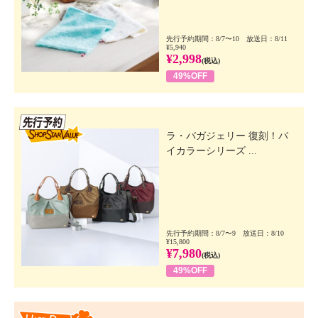
先行予約期間：8/7〜10 放送日：8/11
¥5,940
¥2,998
(税込)
49%OFF
先行SSV
ラ・バガジェリー 復刻！バ
イカラーシリーズ ...
先行予約期間：8/7〜9 放送日：8/10
¥15,800
¥7,980
(税込)
49%OFF
Happy Price Value