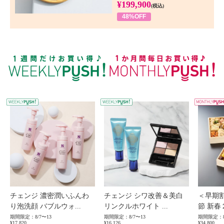
¥199,900
(税込)
48%OFF
WEEKLY PUSH
W
チェンジ 濃密潤いふんわ
チェンジ シワ改善＆美白
＜早期
り泡洗顔 バブルウォ...
リンクルホワイト ...
節 新春
期間限定：8/7〜13
期間限定：8/7〜13
期間限定：8
¥17,820
¥16,126
¥34,800