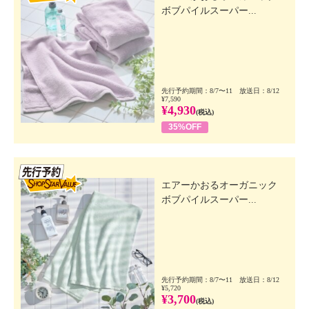
ボブパイルスーパー...
先行予約期間：8/7〜11 放送日：8/12
¥7,590
¥4,930
(税込)
35%OFF
先行SSV
エアーかおるオーガニック
ボブパイルスーパー...
先行予約期間：8/7〜11 放送日：8/12
¥5,720
¥3,700
(税込)