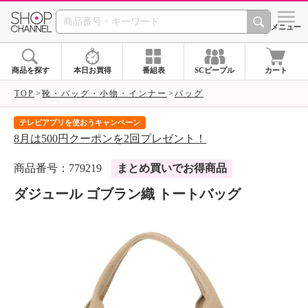
SHOP CHANNEL 
メニュー
商品を探す
本日お買得
番組表
SCピープル
カート
TOP
靴・バッグ・小物・インナー
バッグ
テレビアプリを使おうキャンペーン
届
8月は500円クーポンを2回プレゼント！
ご
商品番号：779219
まとめ買いでお得商品
ダジュール ゴブラン織 トートバッグ