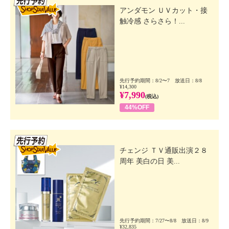
アンダモン ＵＶカット・接
触冷感 さらさら！...
先行予約期間：8/2〜7 放送日：8/8
¥14,300
¥7,990
(税込)
44%OFF
先行SSV
チェンジ ＴＶ通販出演２８
周年 美白の日 美...
先行予約期間：7/27〜8/8 放送日：8/9
¥32,835