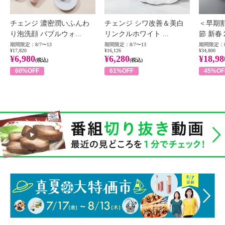
チェンジ 濃密潤いふんわ
チェンジ シワ改善＆美白
＜早期
り泡洗顔 バブルウォ...
リンクルホワイト ...
節 新春
期間限定：8/7〜13
期間限定：8/7〜13
期間限定：8
¥17,820
¥16,126
¥34,800
¥6,980
¥6,280
¥18,98
(税込)
(税込)
60%OFF
61%OFF
45%OF