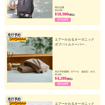
明日以降
¥44,000
¥18,900
(税込)
57%OFF
先行SSV
エアーかおるオーガニック
ボブパイルスーパー...
先行予約期間：8/7〜11 放送日：8/12
¥6,600
¥4,280
(税込)
35%OFF
先行SSV
エアーかおるオーガニック