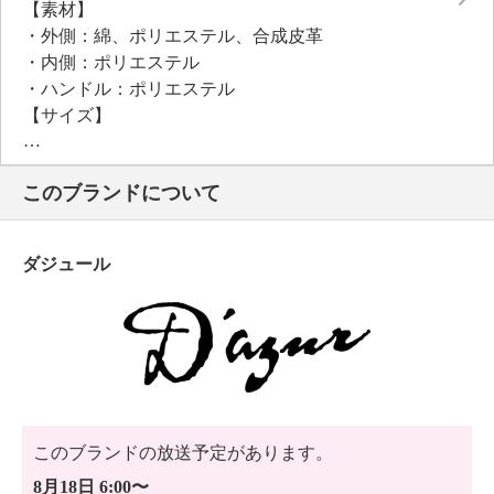
【素材】
・外側：綿、ポリエステル、合成皮革
・内側：ポリエステル
・ハンドル：ポリエステル
【サイズ】
・約縦２１．５ｃｍ×最大横３６ｃｍ×マチ１５．５ｃ
ｍ
このブランドについて
・約開口部３４ｃｍ×底部２３ｃｍ
・Ａ４サイズ：不可
【重さ】
ダジュール
・約２９０ｇ
【個体差あり】
・個体差あり
【原産国（地）】
・中国製
このブランドの放送予定があります。
8月18日 6:00〜