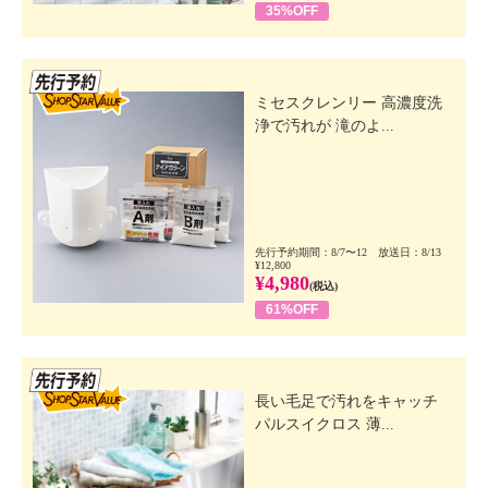
35%OFF
先行SSV
ミセスクレンリー 高濃度洗
浄で汚れが 滝のよ...
先行予約期間：8/7〜12 放送日：8/13
¥12,800
¥4,980
(税込)
61%OFF
先行SSV
長い毛足で汚れをキャッチ
パルスイクロス 薄...