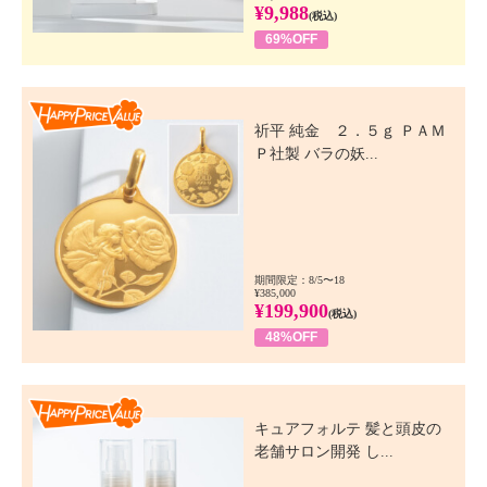
¥9,988
(税込)
69%OFF
Happy Price Value
祈平 純金 ２．５ｇ ＰＡＭ
Ｐ社製 バラの妖...
期間限定：8/5〜18
¥385,000
¥199,900
(税込)
48%OFF
Happy Price Value
キュアフォルテ 髪と頭皮の
老舗サロン開発 し...