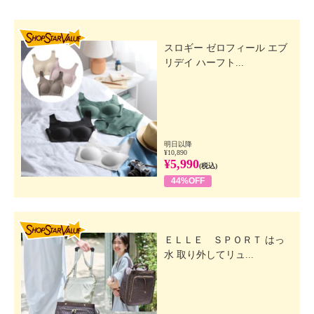
SHOP STAR VALUE
スロギー ゼロフィール エブ
リデイ ハーフト...
明日以降
¥10,890
¥5,990
(税込)
44%OFF
SHOP STAR VALUE
ＥＬＬＥ ＳＰＯＲＴ はっ
水 取り外してリュ...