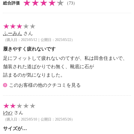
総合評価
（73）
※サイズはインソール含まず
【重さ】
・片足約１４０ｇ（サイズにより多少の差異あり）
【メンテナンス】
ふーみん
さん
・摩擦による色落ち、色移り注意
（購入日：2025/05/12｜公開日：2025/05/22）
【原産国（地）】
・日本製
履きやすく疲れないです
足にフィットして疲れないのてすが、私は田舎住まいで、
舗装された道ばかりでわ無く、靴底に石が
詰まるのが気になりました。
このお客様の他のクチコミを見る
ﾚｳｫﾝ
さん
（購入日：2025/05/10｜公開日：2025/05/26）
サイズが…