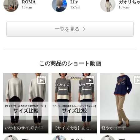
ROMA
Lily
ガオリち
167cm
157cm
157cm
一覧を見る
この商品のショート動画
いつものサイズで！
【サイズ比較】あったかスリムなパンツ
軽やかコーデ