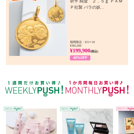
祈平 純金 ２．５ｇ ＰＡＭ
Ｐ社製 バラの妖...
期間限定：8/5〜18
¥385,000
¥199,900
(税込)
48%OFF
WEEKLY PUSH
W