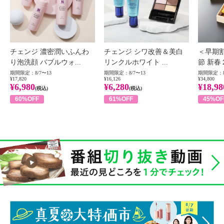
チェンジ 濃密潤いふんわ
チェンジ シワ改善＆美白
＜早期
り泡洗顔 バブルウォ...
リンクルホワイト ...
節 新春
期間限定：8/7〜13
期間限定：8/7〜13
期間限定：8
¥17,820
¥16,126
¥34,800
¥6,980
¥6,280
¥18,98
(税込)
(税込)
60%OFF
61%OFF
45%OF