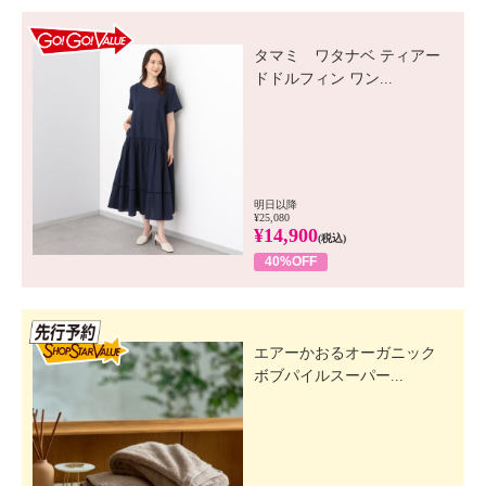
GO! GO! VALUE
タマミ ワタナベ ティアー
ドドルフィン ワン...
明日以降
¥25,080
¥14,900
(税込)
40%OFF
先行SSV
エアーかおるオーガニック
ボブパイルスーパー...