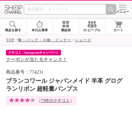
SHOP CHANNEL 
メニュー
商品を探す
本日お買得
番組表
SCピープル
カート
TOP
靴・バッグ・小物・インナー
シューズ
クチコミ・Instagramキャンペーン
ネ
クーポンが当たるチャンス！
ネ
商品番号：774231
ブランコワール ジャパンメイド 羊革 グログ
ランリボン 超軽量パンプス
（
73件のクチコミ
）