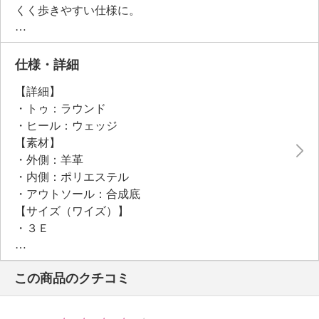
くく歩きやすい仕様に。
インソールは、土踏まずやつま先部分などに細かく分
かれたスポンジのパーツがそれぞれの箇所に絶妙にフ
ィットし、長時間履いても快適なつくりです。
仕様・詳細
当ブランドオリジナルのソールを採用。
【詳細】
深い切り込みを入れた（約１．５〜２ｃｍ）ＥＶＡ素
・トゥ：ラウンド
材の超軽量タイプで、屈曲性も良好。
・ヒール：ウェッジ
厚みもあるのでフラットな履き心地ながらスタイルア
【素材】
ップ見えも期待できます。
・外側：羊革
日本の職人がお作りしたジャパンメイド商品です。
・内側：ポリエステル
・アウトソール：合成底
【サイズ（ワイズ）】
・３Ｅ
【サイズ（その他）】
・ヒールの高さ：約４ｃｍ
この商品のクチコミ
・前底厚み：約１ｃｍ
・前側着地点厚み：約１．５ｃｍ
・高低差：約２．５ｃｍ