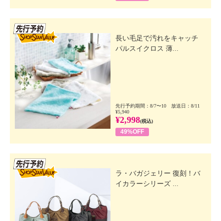
先行SSV
長い毛足で汚れをキャッチ
パルスイクロス 薄...
先行予約期間：8/7〜10 放送日：8/11
¥5,940
¥2,998
(税込)
49%OFF
先行SSV
ラ・バガジェリー 復刻！バ
イカラーシリーズ ...