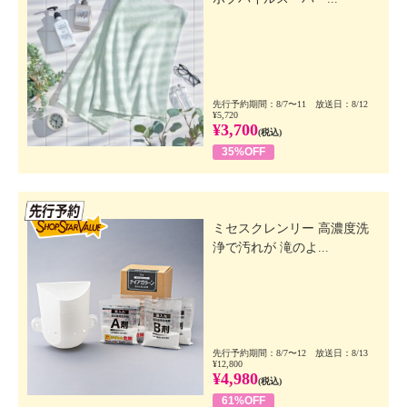
先行予約期間：8/7〜11 放送日：8/12
¥5,720
¥3,700
(税込)
35%OFF
先行SSV
ミセスクレンリー 高濃度洗
浄で汚れが 滝のよ...
先行予約期間：8/7〜12 放送日：8/13
¥12,800
¥4,980
(税込)
61%OFF