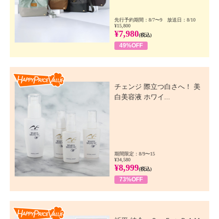
先行予約期間：8/7〜9 放送日：8/10
¥15,800
¥7,980
(税込)
49%OFF
Happy Price Value
チェンジ 際立つ白さへ！ 美
白美容液 ホワイ...
期間限定：8/9〜15
¥34,580
¥8,999
(税込)
73%OFF
Happy Price Value