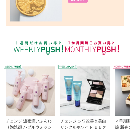
48%OFF
WEEKLY PUSH
W
チェンジ 濃密潤いふんわ
チェンジ シワ改善＆美白
＜早期
り泡洗顔 バブルウォッシ
リンクルホワイト ＢＢク
節 新