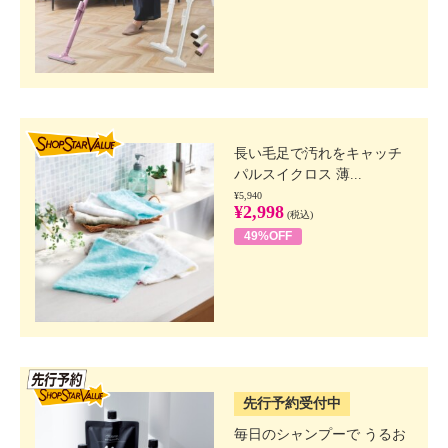
SHOP STAR VALUE
長い毛足で汚れをキャッチ
パルスイクロス 薄...
¥5,940
¥2,998
(税込)
49%OFF
SSV先行
先行予約受付中
毎日のシャンプーで うるお