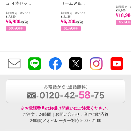
ュ ４本セッ...
リームＷ＆...
期間限定：8
¥34,800
期間限定：8/7〜13
期間限定：8/7〜13
¥18,98
¥17,820
¥16,126
¥6,980
¥6,280
45%OF
(税込)
(税込)
60%OFF
61%OFF
※お電話番号のお掛け間違いにご注意ください。
ご注文：24時間｜お問い合わせ：音声自動応答
24時間／オペレーター対応 9:00～21:00