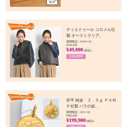
Happy Price value
ティエドゥール コロメル社
製 オーストラリア...
期間限定：8/10〜16
¥104,500
¥49,000
(税込)
53%OFF
Happy Price value
祈平 純金 ２．５ｇ ＰＡＭ
Ｐ社製 バラの妖...
期間限定：8/5〜18
¥385,000
¥199,900
(税込)