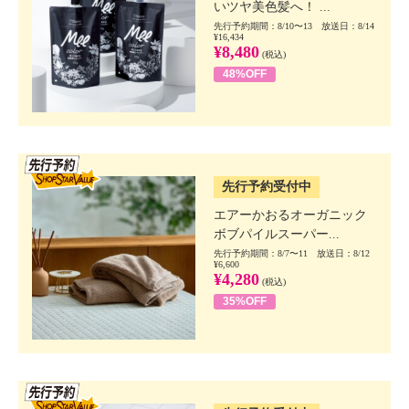
いツヤ美色髪へ！ ...
先行予約期間：8/10〜13 放送日：8/14
¥16,434
¥8,480
(税込)
48%OFF
SSV先行
先行予約受付中
エアーかおるオーガニック
ボブパイルスーパー...
先行予約期間：8/7〜11 放送日：8/12
¥6,600
¥4,280
(税込)
35%OFF
SSV先行