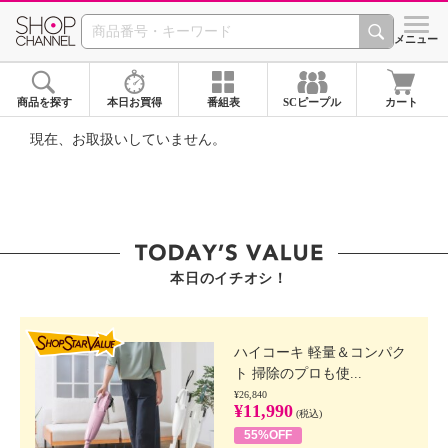
SHOP CHANNEL ショ
メニュー
商品を探す
本日お買得
番組表
SCピープル
カート
現在、お取扱いしていません。
本日のイチオシ！
SHOP STAR VALUE
ハイコーキ 軽量＆コンパク
ト 掃除のプロも使...
¥26,840
¥11,990
(税込)
55%OFF