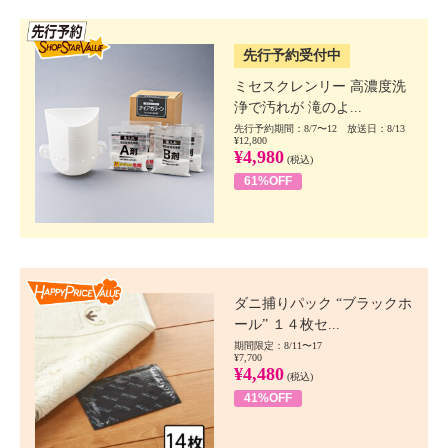
SSV先行
先行予約受付中
ミセスクレンリー 高濃度洗
浄で汚れが 滝のよ...
先行予約期間：8/7〜12 放送日：8/13
¥12,800
¥4,980
(税込)
61%OFF
Happy Price value
ダニ捕りパック “ブラックホ
ール” １４枚セ...
期間限定：8/11〜17
¥7,700
¥4,480
(税込)
41%OFF