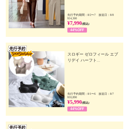
先行予約期間：8/2〜7 放送日：8/8
¥14,300
¥7,990
(税込)
44%OFF
先行SSV
スロギー ゼロフィール エブ
リデイ ハーフト...
先行予約期間：8/1〜6 放送日：8/7
¥10,890
¥5,990
(税込)
44%OFF
先行SSV