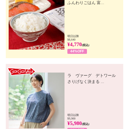
ふんわりごはん 富...
明日以降
¥8,640
¥4,770
(税込)
44%OFF
GO! GO! VALUE
ラ ヴァーグ デトワール
さりげなく決まる ...
明日以降
¥9,900
¥5,980
(税込)