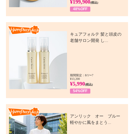
¥199,900
(税込)
48%OFF
Happy Price Value
キュアフォルテ 髪と頭皮の
老舗サロン開発 し...
期間限定：8/1〜7
¥13,200
¥5,990
(税込)
54%OFF
Happy Price Value
アンリック オー ブルー
軽やかに風をまとう...