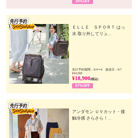
39%OFF
先行SSV
ＥＬＬＥ ＳＰＯＲＴ はっ
水 取り外してリュ...
先行予約期間：8/4〜6 放送日：8/7
¥44,000
¥18,900
(税込)
57%OFF
先行SSV
アンダモン ＵＶカット・接
触冷感 さらさら！...