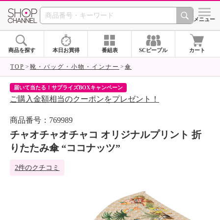
SHOP CHANNEL 
メニュー
商品を探す
本日お買得
番組表
SCピープル
カート
TOP
靴・バッグ・小物・インナー
傘
届いて当たる！サプライズBOXキャンペーン
ク
ご購入金額相当のクーポンをプレゼント！
ク
商品番号：769989
チャオチャオチャコ オリジナルプリント 折
りたたみ傘 “ココナッツ”
2件のクチコミ