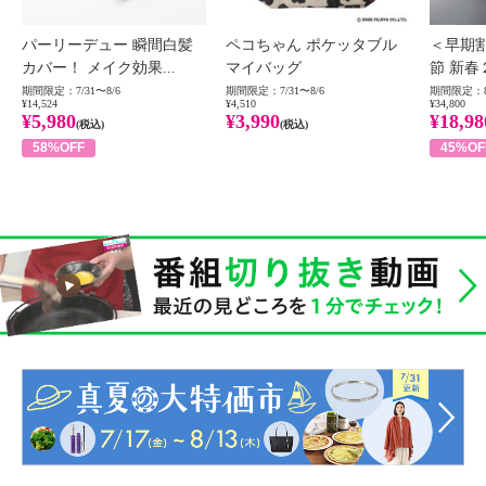
パーリーデュー 瞬間白髪
ペコちゃん ポケッタブル
＜早期
カバー！ メイク効果...
マイバッグ
節 新春
期間限定：7/31〜8/6
期間限定：7/31〜8/6
期間限定：8
¥14,524
¥4,510
¥34,800
¥5,980
¥3,990
¥18,98
(税込)
(税込)
58%OFF
45%OF