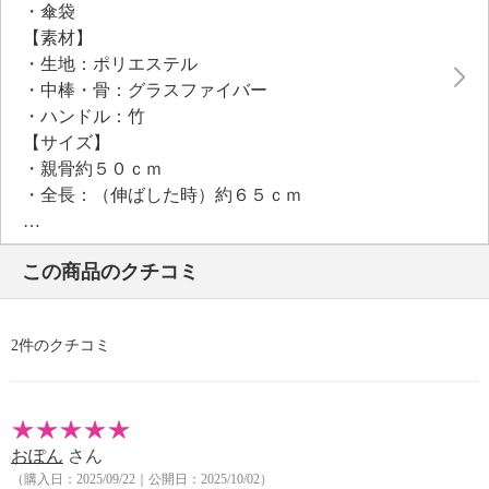
・傘袋
【素材】
・生地：ポリエステル
・中棒・骨：グラスファイバー
・ハンドル：竹
【サイズ】
・親骨約５０ｃｍ
・全長：（伸ばした時）約６５ｃｍ
：（折りたたみ時）約４１ｃｍ
【重さ】
この商品のクチコミ
・約２００ｇ
【個体差あり】
・個体差あり
2件のクチコミ
おぽん
さん
（購入日：2025/09/22｜公開日：2025/10/02）