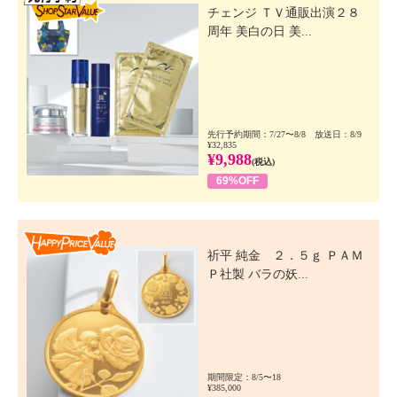
チェンジ ＴＶ通販出演２８
周年 美白の日 美...
先行予約期間：7/27〜8/8 放送日：8/9
¥32,835
¥9,988
(税込)
69%OFF
Happy Price Value
祈平 純金 ２．５ｇ ＰＡＭ
Ｐ社製 バラの妖...
期間限定：8/5〜18
¥385,000