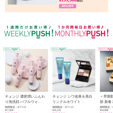
(税込)
48%OFF
WEEKLY PUSH
W
チェンジ 濃密潤いふんわ
チェンジ シワ改善＆美白
＜早期
り泡洗顔 バブルウォ...
リンクルホワイト ...
節 新春
期間限定：8/7〜13
期間限定：8/7〜13
期間限定：8
¥17,820
¥16,126
¥34,800