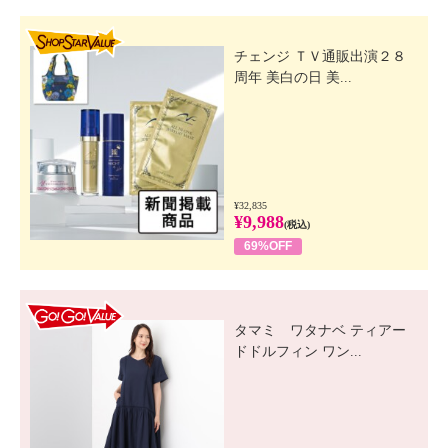
SHOP STAR VALUE
チェンジ ＴＶ通販出演２８
周年 美白の日 美...
¥32,835
¥9,988
(税込)
69%OFF
GO! GO! VALUE
タマミ ワタナベ ティアー
ドドルフィン ワン...