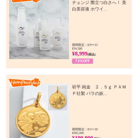
チェンジ 際立つ白さへ！ 美
白美容液 ホワイ...
期間限定：8/9〜15
¥34,580
¥8,999
(税込)
73%OFF
Happy Price Value
祈平 純金 ２．５ｇ ＰＡＭ
Ｐ社製 バラの妖...
期間限定：8/5〜18
¥385,000
¥199,900