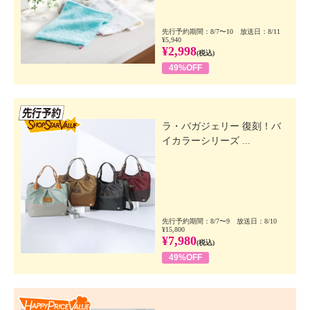
先行予約期間：8/7〜10 放送日：8/11
¥5,940
¥2,998
(税込)
49%OFF
先行SSV
ラ・バガジェリー 復刻！バ
イカラーシリーズ ...
先行予約期間：8/7〜9 放送日：8/10
¥15,800
¥7,980
(税込)
49%OFF
Happy Price Value