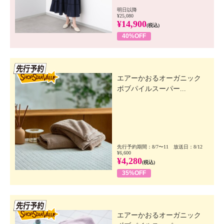
明日以降
¥25,080
¥14,900
(税込)
40%OFF
先行SSV
エアーかおるオーガニック
ボブパイルスーパー...
先行予約期間：8/7〜11 放送日：8/12
¥6,600
¥4,280
(税込)
35%OFF
先行SSV
エアーかおるオーガニック