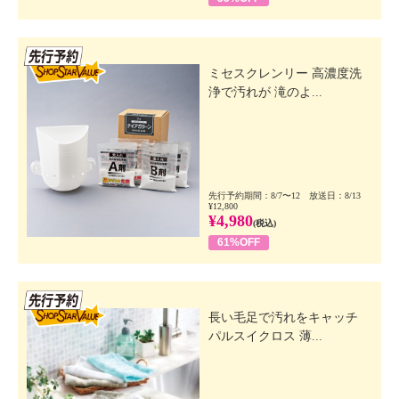
先行SSV
ミセスクレンリー 高濃度洗
浄で汚れが 滝のよ...
先行予約期間：8/7〜12 放送日：8/13
¥12,800
¥4,980
(税込)
61%OFF
先行SSV
長い毛足で汚れをキャッチ
パルスイクロス 薄...