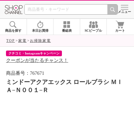
SHOP CHANNEL 
メニュー
商品を探す
本日お買得
番組表
SCピープル
カート
TOP
家電
お掃除家電
クチコミ・Instagramキャンペーン
ネ
クーポンが当たるチャンス！
ネ
商品番号：767671
ミンドーアクアエックス ロールブラシ ＭＩ
Ａ−Ｎ００１−Ｒ